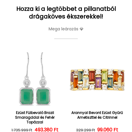
Hozza ki a legtöbbet a pillanatból
drágaköves ékszerekkel!
Mega leárazás 💎
Ezüst Fülbevaló Brazil
Arannyal Bevont Ezüst Gyűrű
Smaragddal és Fehér
Ametiszttel és Citrinnel
Topázzal
493.380 Ft
Normál ár
Kedvezményes ár
Normál ár
Kedvezményes
99.060 Ft
1.735.999 Ft
329.299 Ft