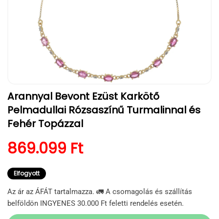
1.
Arannyal Bevont Ezüst Karkötő
médiafájl
megnyitása
Pelmadullai Rózsaszínű Turmalinnal és
a
modális
Fehér Topázzal
párbeszédpanelen
Normál ár
869.099 Ft
Elfogyott
Az ár az ÁFÁT tartalmazza. 🚛 A csomagolás és szállítás
belföldön INGYENES 30.000 Ft feletti rendelés esetén.