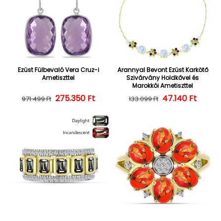
Ezüst Fülbevaló Vera Cruz-i
Arannyal Bevont Ezüst Karkötő
Ametiszttel
Szivárvány Holdkővel és
Marokkói Ametiszttel
275.350 Ft
Normál ár
Kedvezményes ár
47.140 Ft
Normál ár
Kedvezményes
971.499 Ft
133.099 Ft