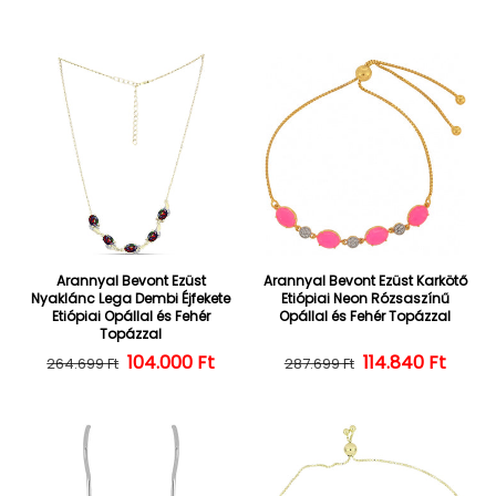
Arannyal Bevont Ezüst
Arannyal Bevont Ezüst Karkötő
Nyaklánc Lega Dembi Éjfekete
Etiópiai Neon Rózsaszínű
Etiópiai Opállal és Fehér
Opállal és Fehér Topázzal
Topázzal
104.000 Ft
Normál ár
Kedvezményes ár
114.840 Ft
Normál ár
Kedvezményes
264.699 Ft
287.699 Ft