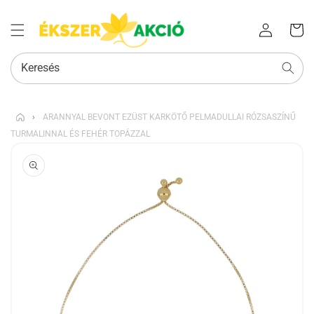
Az Ön
Bejelentkezés
kosara
Keresés
›
ARANNYAL BEVONT EZÜST KARKÖTŐ PELMADULLAI RÓZSASZÍNŰ
TURMALINNAL ÉS FEHÉR TOPÁZZAL
KIHAGYÁS, ÉS
UGRÁS A
TERMÉKADATOKRA