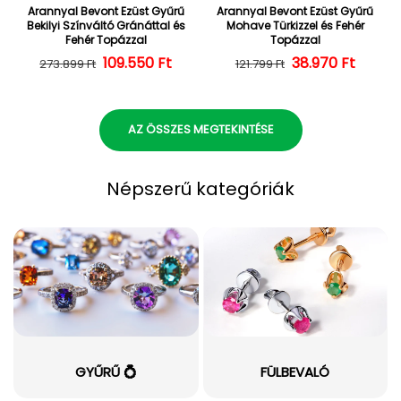
Arannyal Bevont Ezüst Gyűrű
Arannyal Bevont Ezüst Gyűrű
Bekilyi Színváltó Gránáttal és
Mohave Türkizzel és Fehér
Fehér Topázzal
Topázzal
109.550 Ft
Normál ár
Kedvezményes ár
38.970 Ft
Normál ár
Kedvezményes
273.899 Ft
121.799 Ft
AZ ÖSSZES MEGTEKINTÉSE
Népszerű kategóriák
GYŰRŰ 💍
FÜLBEVALÓ