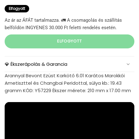
Elfogyott
Az ár az ÁFÁT tartalmazza. 🚛 A csomagolás és szállítás
belföldön INGYENES 30.000 Ft feletti rendelés esetén.
ELFOGYOTT
💎 Ékszerápolás & Garancia
Arannyal Bevont Ezüst Karkötő 6.01 Karátos Marokkói
Ametiszttel és Changbai Peridottal, súlya kb.: 19.43
gramm KÓD: Y57229 Ékszer mérete: 210 mm x 17.00 mm