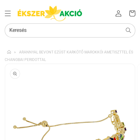
Az Ön
Bejelentkezés
kosara
Keresés
›
ARANNYAL BEVONT EZÜST KARKÖTŐ MAROKKÓI AMETISZTTEL ÉS
CHANGBAI PERIDOTTAL
KIHAGYÁS, ÉS
UGRÁS A
TERMÉKADATOKRA