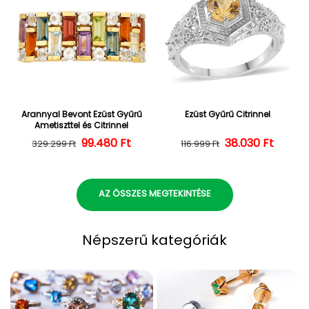
Arannyal Bevont Ezüst Gyűrű
Ezüst Gyűrű Citrinnel
Ametiszttel és Citrinnel
Normál ár
Kedvezményes ár
99.480 Ft
38.030 Ft
Normál ár
Kedvezményes
329.299 Ft
116.999 Ft
AZ ÖSSZES MEGTEKINTÉSE
Népszerű kategóriák