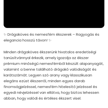
✨ Drágaköves és nemesfém ékszerek – Ragyogás és
elegancia hosszú távon! ✨
Minden drágaköves ékszerünk hivatalos eredetiségi
tanúsítvánnyal érkezik, amely igazolja az ékszer
prémium minőségű nemesfémből készült alapanyagát,
valamint a benne található drágakő valódiságát és
karátszámát. Legyen szó arany vagy klasszikusan
elegáns ezüst ékszerről, minden egyes darab
finomságjelzéssel, nemesfém hitelesítő jelzéssel és
egyedi névjelzéssel van ellátva, hogy biztos lehessen
abban, hogy valódi és értékes ékszert visel.