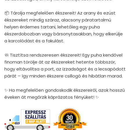
📦 Tárolja megfelelően ékszereit! Az arany és ezüst
ékszereket mindig száraz, alacsony páratartalmú
helyen érdemes tartani, lehetőleg egy puha
ékszerdobozban vagy bársonytasakban, hogy elkerülje
a karcolódást és a fakulást.
🧼 Tisztítsa rendszeresen ékszereit! Egy puha kendővel
finoman törölje át az ékszereket hetente többször,
hogy eltávolítsa a port, az izzadságot és a lecsapódott
párát – így minden ékszere csillogó és hibátlan marad.
✨ Ha megfelelően gondoskodik ékszereiről, azok hosszú
éveken át megőrzik káprázatos fényüket! ✨