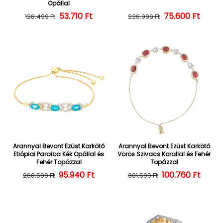
Opállal
Normál ár
Kedvezményes ár
53.710 Ft
Normál ár
Kedvezményes
75.600 Ft
128.499 Ft
238.999 Ft
Arannyal Bevont Ezüst Karkötő
Arannyal Bevont Ezüst Karkötő
Etiópiai Paraiba Kék Opállal és
Vörös Szivacs Korallal és Fehér
Fehér Topázzal
Topázzal
Normál ár
Kedvezményes ár
95.940 Ft
100.760 Ft
Normál ár
Kedvezményes
268.599 Ft
301.599 Ft