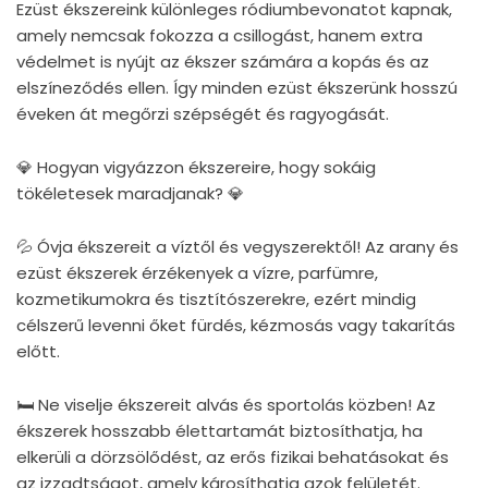
Ezüst ékszereink különleges ródiumbevonatot kapnak,
amely nemcsak fokozza a csillogást, hanem extra
védelmet is nyújt az ékszer számára a kopás és az
elszíneződés ellen. Így minden ezüst ékszerünk hosszú
éveken át megőrzi szépségét és ragyogását.
💎 Hogyan vigyázzon ékszereire, hogy sokáig
tökéletesek maradjanak? 💎
💦 Óvja ékszereit a víztől és vegyszerektől! Az arany és
ezüst ékszerek érzékenyek a vízre, parfümre,
kozmetikumokra és tisztítószerekre, ezért mindig
célszerű levenni őket fürdés, kézmosás vagy takarítás
előtt.
🛏 Ne viselje ékszereit alvás és sportolás közben! Az
ékszerek hosszabb élettartamát biztosíthatja, ha
elkerüli a dörzsölődést, az erős fizikai behatásokat és
az izzadtságot, amely károsíthatja azok felületét.