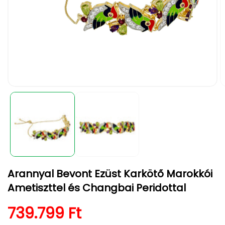
1.
2.
médiafájl
m
megnyitása
m
a
a
modális
m
párbeszédpanelen
p
Arannyal Bevont Ezüst Karkötő Marokkói
Ametiszttel és Changbai Peridottal
Normál ár
739.799 Ft