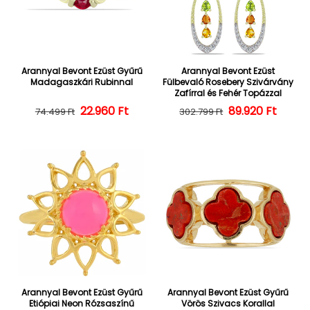
Arannyal Bevont Ezüst Gyűrű
Arannyal Bevont Ezüst
Madagaszkári Rubinnal
Fülbevaló Rosebery Szivárvány
Zafírral és Fehér Topázzal
22.960 Ft
Normál ár
Kedvezményes ár
Normál ár
Kedvezményes
89.920 Ft
74.499 Ft
302.799 Ft
Arannyal Bevont Ezüst Gyűrű
Arannyal Bevont Ezüst Gyűrű
Etiópiai Neon Rózsaszínű
Vörös Szivacs Korallal