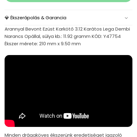
💎 Ékszerápolás & Garancia
Arannyal Bevont Ezüst Karkötő 3.12 Karátos Lega Dembi
Narancs Opállal, súlya kb.: 11.92 gramm KÓD: Y47754
Ékszer mérete: 210 mm x 9.50 mm
Minden drágaköves ékszerünk eredetiséget igazoló