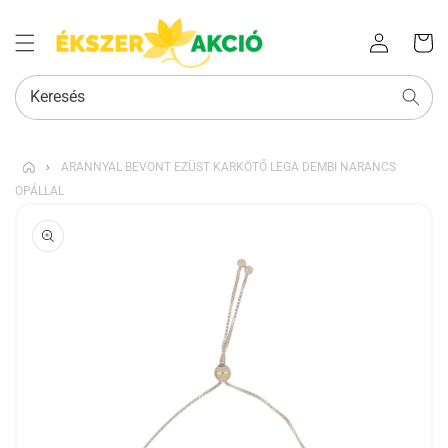
Az Ön
Bejelentkezés
kosara
Keresés
›
ARANNYAL BEVONT EZÜST KARKÖTŐ LEGA DEMBI NARANCS
OPÁLLAL
KIHAGYÁS, ÉS
UGRÁS A
TERMÉKADATOKRA