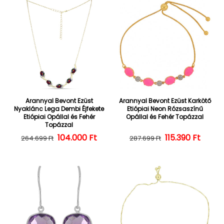
Arannyal Bevont Ezüst
Arannyal Bevont Ezüst Karkötő
Nyaklánc Lega Dembi Éjfekete
Etiópiai Neon Rózsaszínű
Etiópiai Opállal és Fehér
Opállal és Fehér Topázzal
Topázzal
104.000 Ft
Normál ár
Kedvezményes ár
Normál ár
Kedvezményes
115.390 Ft
264.699 Ft
287.699 Ft