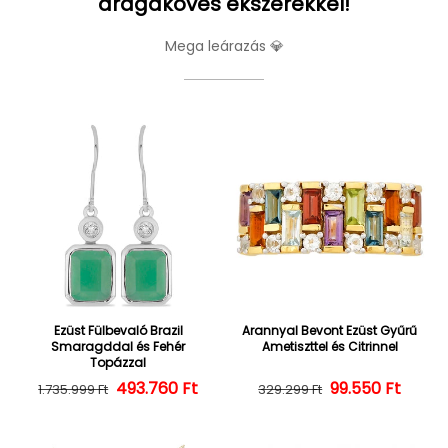
drágaköves ékszerekkel!
Mega leárazás 💎
Ezüst Fülbevaló Brazil
Arannyal Bevont Ezüst Gyűrű
Smaragddal és Fehér
Ametiszttel és Citrinnel
Topázzal
493.760 Ft
Normál ár
Kedvezményes ár
Normál ár
Kedvezményes
99.550 Ft
1.735.999 Ft
329.299 Ft