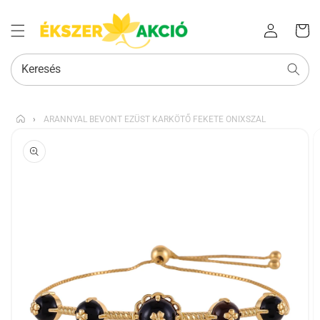
Az Ön
Bejelentkezés
kosara
Keresés
›
ARANNYAL BEVONT EZÜST KARKÖTŐ FEKETE ONIXSZAL
KIHAGYÁS, ÉS
UGRÁS A
TERMÉKADATOKRA