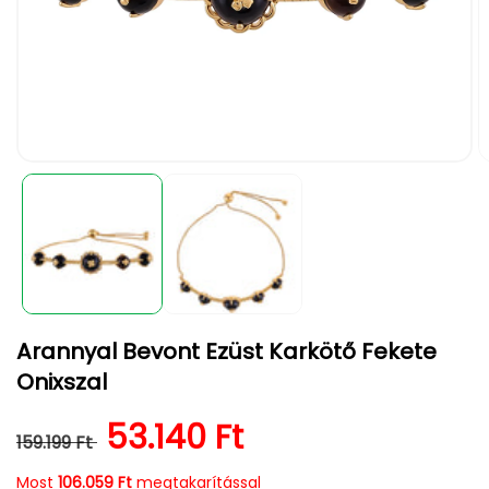
1.
2.
médiafájl
m
megnyitása
m
a
a
modális
m
párbeszédpanelen
p
Arannyal Bevont Ezüst Karkötő Fekete
Onixszal
Normál ár
Kedvezményes ár
53.140 Ft
159.199 Ft
Most
106.059 Ft
megtakarítással