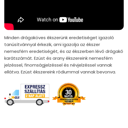
Minden drágaköves ékszerünk eredetiséget igazoló
tanúsítvánnyal érkezik, ami igazolja az ékszer
nemesfém eredetiségét, és az ékszerben lévő drágakő
karátszámát. Ezüst és arany ékszereink nemesfém
jelzéssel, finomságjelzéssel és névjelzéssel vannak
ellátva. Ezüst ékszereink ródiummal vannak bevonva.