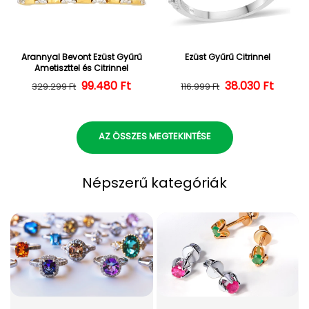
Arannyal Bevont Ezüst Gyűrű
Ezüst Gyűrű Citrinnel
Ametiszttel és Citrinnel
Normál ár
Kedvezményes ár
99.480 Ft
38.030 Ft
Normál ár
Kedvezményes
329.299 Ft
116.999 Ft
AZ ÖSSZES MEGTEKINTÉSE
Népszerű kategóriák