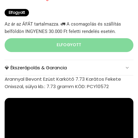
Elfogyott
Az ár az ÁFÁT tartalmazza. 🚛 A csomagolás és szállítás
belföldön INGYENES 30.000 Ft feletti rendelés esetén.
ELFOGYOTT
💎 Ékszerápolás & Garancia
Arannyal Bevont Ezüst Karkötő 7.73 Karátos Fekete
Onixszal, súlya kb.: 7.73 gramm KÓD: PCY10572