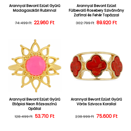
Arannyal Bevont Ezüst Gyűrű
Arannyal Bevont Ezüst
Madagaszkári Rubinnal
Fülbevaló Rosebery Szivárvány
Zafírral és Fehér Topázzal
22.960 Ft
Normál ár
Kedvezményes ár
Normál ár
Kedvezményes
89.920 Ft
74.499 Ft
302.799 Ft
Arannyal Bevont Ezüst Gyűrű
Arannyal Bevont Ezüst Gyűrű
Etiópiai Neon Rózsaszínű
Vörös Szivacs Korallal
Opállal
Normál ár
Kedvezményes ár
53.710 Ft
Normál ár
Kedvezményes
75.600 Ft
128.499 Ft
238.999 Ft