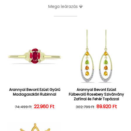
Mega leárazás 💎
Arannyal Bevont Ezüst Gyűrű
Arannyal Bevont Ezüst
Madagaszkári Rubinnal
Fülbevaló Rosebery Szivárvány
Zafírral és Fehér Topázzal
22.960 Ft
Normál ár
Kedvezményes ár
Normál ár
Kedvezményes
89.920 Ft
74.499 Ft
302.799 Ft