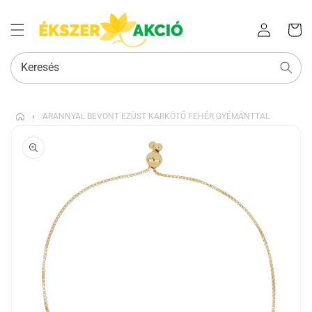
Az Ön
Bejelentkezés
kosara
Keresés
›
ARANNYAL BEVONT EZÜST KARKÖTŐ FEHÉR GYÉMÁNTTAL
KIHAGYÁS, ÉS
UGRÁS A
TERMÉKADATOKRA