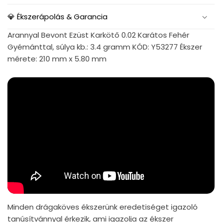
💎 Ékszerápolás & Garancia
Arannyal Bevont Ezüst Karkötő 0.02 Karátos Fehér
Gyémánttal, súlya kb.: 3.4 gramm KÓD: Y53277 Ékszer
mérete: 210 mm x 5.80 mm
Minden drágaköves ékszerünk eredetiséget igazoló
tanúsítvánnyal érkezik, ami igazolja az ékszer