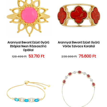
Arannyal Bevont Ezüst Gyűrű
Arannyal Bevont Ezüst Gyűrű
Etiópiai Neon Rózsaszínű
Vörös Szivacs Korallal
Opállal
Normál ár
Kedvezményes ár
53.710 Ft
Normál ár
Kedvezményes
75.600 Ft
128.499 Ft
238.999 Ft