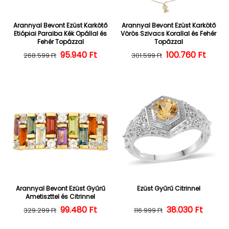
Arannyal Bevont Ezüst Karkötő
Arannyal Bevont Ezüst Karkötő
Etiópiai Paraiba Kék Opállal és
Vörös Szivacs Korallal és Fehér
Fehér Topázzal
Topázzal
Normál ár
Kedvezményes ár
95.940 Ft
100.760 Ft
Normál ár
Kedvezményes
268.599 Ft
301.599 Ft
Arannyal Bevont Ezüst Gyűrű
Ezüst Gyűrű Citrinnel
Ametiszttel és Citrinnel
Normál ár
Kedvezményes ár
99.480 Ft
38.030 Ft
Normál ár
Kedvezményes
329.299 Ft
116.999 Ft