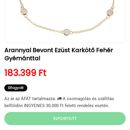
1.
Arannyal Bevont Ezüst Karkötő Fehér
médiafájl
megnyitása
Gyémánttal
a
modális
párbeszédpanelen
Normál ár
183.399 Ft
Elfogyott
Az ár az ÁFÁT tartalmazza. 🚛 A csomagolás és szállítás
belföldön INGYENES 30.000 Ft feletti rendelés esetén.
ELFOGYOTT