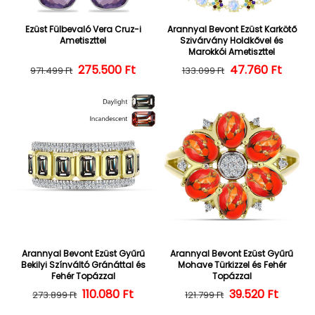
Ezüst Fülbevaló Vera Cruz-i
Arannyal Bevont Ezüst Karkötő
Ametiszttel
Szivárvány Holdkővel és
Marokkói Ametiszttel
275.500 Ft
Normál ár
Kedvezményes ár
47.760 Ft
Normál ár
Kedvezményes
971.499 Ft
133.099 Ft
Arannyal Bevont Ezüst Gyűrű
Arannyal Bevont Ezüst Gyűrű
Bekilyi Színváltó Gránáttal és
Mohave Türkizzel és Fehér
Fehér Topázzal
Topázzal
110.080 Ft
Normál ár
Kedvezményes ár
39.520 Ft
Normál ár
Kedvezményes
273.899 Ft
121.799 Ft