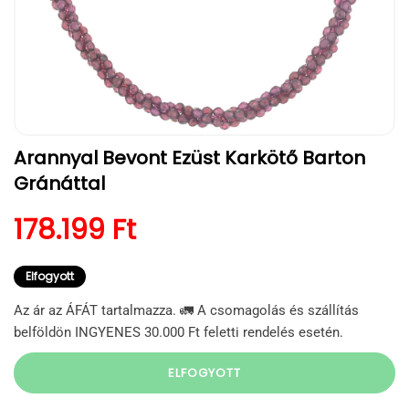
1.
Arannyal Bevont Ezüst Karkötő Barton
médiafájl
megnyitása
Gránáttal
a
modális
párbeszédpanelen
Normál ár
178.199 Ft
Elfogyott
Az ár az ÁFÁT tartalmazza. 🚛 A csomagolás és szállítás
belföldön INGYENES 30.000 Ft feletti rendelés esetén.
ELFOGYOTT