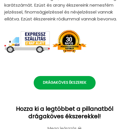
karátszámát. Ezüst és arany ékszereink nemesfém
jelzéssel, finomságjelzéssel és névjelzéssel vannak
ellátva. Ezüst ékszereink ródiummal vannak bevonva.
DRÁGAKÖVES ÉKSZEREK
Hozza ki a legtöbbet a pillanatból
drágaköves ékszerekkel!
Mega leárazás 💎