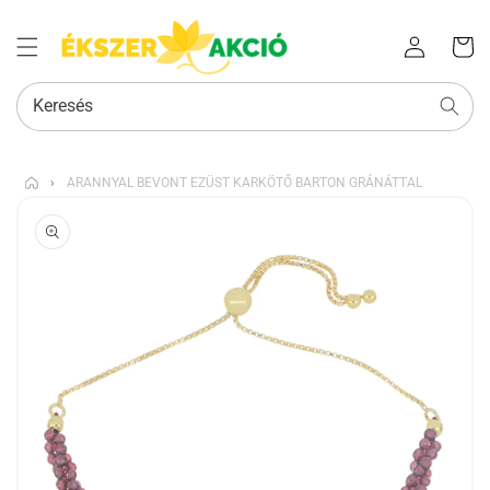
Az Ön
Bejelentkezés
kosara
Keresés
›
ARANNYAL BEVONT EZÜST KARKÖTŐ BARTON GRÁNÁTTAL
KIHAGYÁS, ÉS
UGRÁS A
TERMÉKADATOKRA