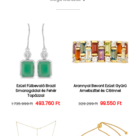
Ezüst Fülbevaló Brazil
Arannyal Bevont Ezüst Gyűrű
Smaragddal és Fehér
Ametiszttel és Citrinnel
Topázzal
493.760 Ft
Normál ár
Kedvezményes ár
Normál ár
Kedvezményes
99.550 Ft
1.735.999 Ft
329.299 Ft