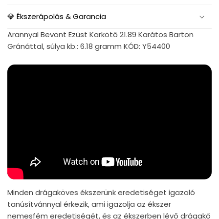
💎 Ékszerápolás & Garancia
Arannyal Bevont Ezüst Karkötő 21.89 Karátos Barton
Gránáttal, súlya kb.: 6.18 gramm KÓD: Y54400
Minden drágaköves ékszerünk eredetiséget igazoló
tanúsítvánnyal érkezik, ami igazolja az ékszer
nemesfém eredetiségét, és az ékszerben lévő drágakő