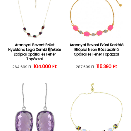
Arannyal Bevont Ezüst
Arannyal Bevont Ezüst Karkötő
Nyaklánc Lega Dembi Éjfekete
Etiópiai Neon Rózsaszínű
Etiópiai Opállal és Fehér
Opállal és Fehér Topázzal
Topázzal
104.000 Ft
Normál ár
Kedvezményes ár
Normál ár
Kedvezményes
115.390 Ft
264.699 Ft
287.699 Ft