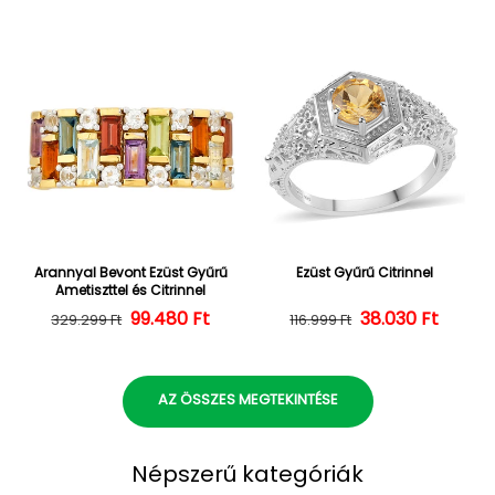
Arannyal Bevont Ezüst Gyűrű
Ezüst Gyűrű Citrinnel
Ametiszttel és Citrinnel
Normál ár
Kedvezményes ár
99.480 Ft
38.030 Ft
Normál ár
Kedvezményes
329.299 Ft
116.999 Ft
AZ ÖSSZES MEGTEKINTÉSE
Népszerű kategóriák