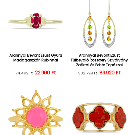
Arannyal Bevont Ezüst Gyűrű
Arannyal Bevont Ezüst
Madagaszkári Rubinnal
Fülbevaló Rosebery Szivárvány
Zafírral és Fehér Topázzal
22.960 Ft
Normál ár
Kedvezményes ár
Normál ár
Kedvezményes
89.920 Ft
74.499 Ft
302.799 Ft