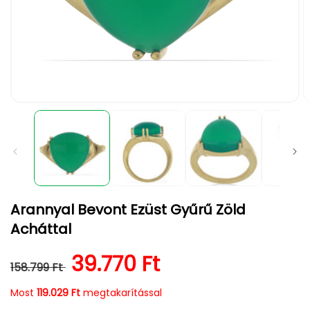
1.
2.
médiafájl
m
megnyitása
m
a
a
modális
m
párbeszédpanelen
p
Arannyal Bevont Ezüst Gyűrű Zöld
Acháttal
Normál ár
Kedvezményes ár
39.770 Ft
158.799 Ft
Most
119.029 Ft
megtakarítással