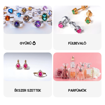
GYŰRŰ 💍
FÜLBEVALÓ
ÉKSZER SZETTEK
PARFÜMÖK