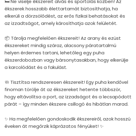
🛏 Ne viselje ékszereit alvás és sportolás közben! Az
ékszerek hosszabb élettartamát biztosíthatja, ha
elkerüli a dörzsölődést, az erős fizikai behatásokat és
az izzadtságot, amely károsíthatja azok felületét.
📦 Tárolja megfelelően ékszereit! Az arany és ezüst
ékszereket mindig száraz, alacsony páratartalmú
helyen érdemes tartani, lehetőleg egy puha
ékszerdobozban vagy bársonytasakban, hogy elkerülje
a karcolódást és a fakulást.
🧼 Tisztítsa rendszeresen ékszereit! Egy puha kendővel
finoman törölje át az ékszereket hetente többször,
hogy eltávolítsa a port, az izzadságot és a lecsapódott
párát – így minden ékszere csillogó és hibátlan marad.
✨ Ha megfelelően gondoskodik ékszereiről, azok hosszú
éveken át megőrzik káprázatos fényüket! ✨