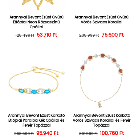
Arannyal Bevont Ezüst Gyűrű
Arannyal Bevont Ezüst Gyűrű
Etiópiai Neon Rózsaszínű
Vörös Szivacs Korallal
Opállal
Normál ár
Kedvezményes ár
53.710 Ft
Normál ár
Kedvezményes
75.600 Ft
128.499 Ft
238.999 Ft
Arannyal Bevont Ezüst Karkötő
Arannyal Bevont Ezüst Karkötő
Etiópiai Paraiba Kék Opállal és
Vörös Szivacs Korallal és Fehér
Fehér Topázzal
Topázzal
Normál ár
Kedvezményes ár
95.940 Ft
100.760 Ft
Normál ár
Kedvezményes
268.599 Ft
301.599 Ft