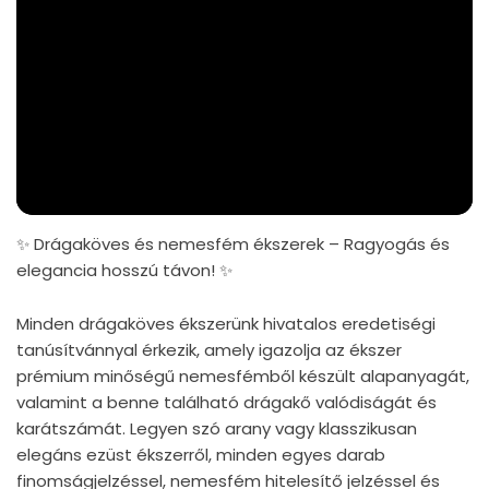
✨ Drágaköves és nemesfém ékszerek – Ragyogás és
elegancia hosszú távon! ✨
Minden drágaköves ékszerünk hivatalos eredetiségi
tanúsítvánnyal érkezik, amely igazolja az ékszer
prémium minőségű nemesfémből készült alapanyagát,
valamint a benne található drágakő valódiságát és
karátszámát. Legyen szó arany vagy klasszikusan
elegáns ezüst ékszerről, minden egyes darab
finomságjelzéssel, nemesfém hitelesítő jelzéssel és