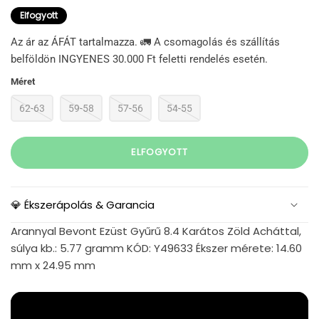
Elfogyott
Az ár az ÁFÁT tartalmazza. 🚛 A csomagolás és szállítás
belföldön INGYENES 30.000 Ft feletti rendelés esetén.
Méret
62-63
59-58
57-56
54-55
ELFOGYOTT
💎 Ékszerápolás & Garancia
Arannyal Bevont Ezüst Gyűrű 8.4 Karátos Zöld Acháttal,
súlya kb.: 5.77 gramm KÓD: Y49633 Ékszer mérete: 14.60
mm x 24.95 mm