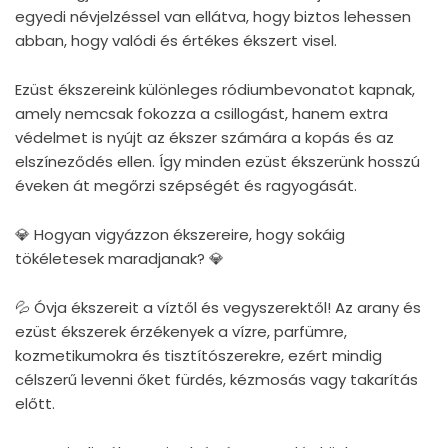
egyedi névjelzéssel van ellátva, hogy biztos lehessen
abban, hogy valódi és értékes ékszert visel.
Ezüst ékszereink különleges ródiumbevonatot kapnak,
amely nemcsak fokozza a csillogást, hanem extra
védelmet is nyújt az ékszer számára a kopás és az
elszíneződés ellen. Így minden ezüst ékszerünk hosszú
éveken át megőrzi szépségét és ragyogását.
💎 Hogyan vigyázzon ékszereire, hogy sokáig
tökéletesek maradjanak? 💎
💦 Óvja ékszereit a víztől és vegyszerektől! Az arany és
ezüst ékszerek érzékenyek a vízre, parfümre,
kozmetikumokra és tisztítószerekre, ezért mindig
célszerű levenni őket fürdés, kézmosás vagy takarítás
előtt.