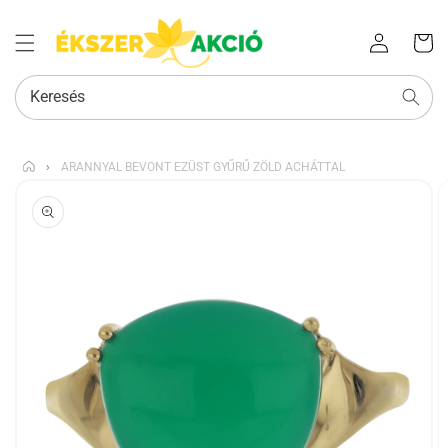
Az Ön
Bejelentkezés
kosara
Keresés
›
ARANNYAL BEVONT EZÜST GYŰRŰ ZÖLD ACHÁTTAL
KIHAGYÁS, ÉS
UGRÁS A
TERMÉKADATOKRA