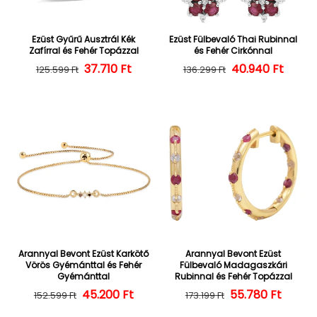
Ezüst Gyűrű Ausztrál Kék
Ezüst Fülbevaló Thai Rubinnal
Zafírral és Fehér Topázzal
és Fehér Cirkónnal
Normál ár
Kedvezményes ár
37.710 Ft
40.940 Ft
Normál ár
Kedvezményes
125.599 Ft
136.299 Ft
Arannyal Bevont Ezüst Karkötő
Arannyal Bevont Ezüst
Vörös Gyémánttal és Fehér
Fülbevaló Madagaszkári
Gyémánttal
Rubinnal és Fehér Topázzal
45.200 Ft
Normál ár
Kedvezményes ár
55.780 Ft
Normál ár
Kedvezményes
152.599 Ft
173.199 Ft