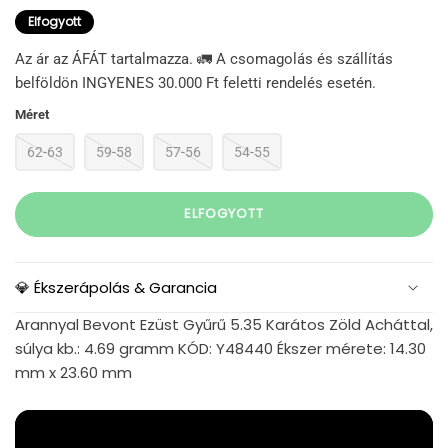
Elfogyott
Az ár az ÁFÁT tartalmazza. 🚛 A csomagolás és szállítás
belföldön INGYENES 30.000 Ft feletti rendelés esetén.
Méret
62-63
59-58
57-56
54-55
ELFOGYOTT
💎 Ékszerápolás & Garancia
Arannyal Bevont Ezüst Gyűrű 5.35 Karátos Zöld Acháttal,
súlya kb.: 4.69 gramm KÓD: Y48440 Ékszer mérete: 14.30
mm x 23.60 mm