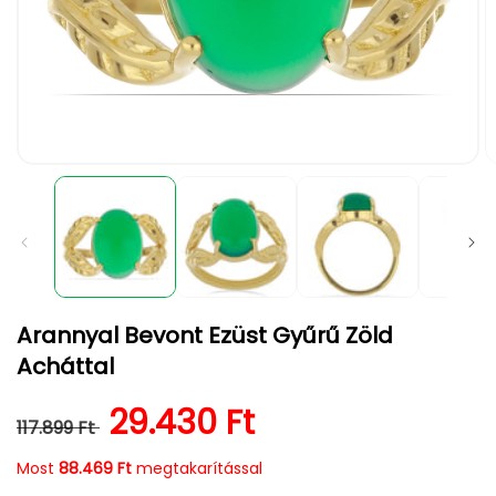
1.
2.
médiafájl
m
megnyitása
m
a
a
modális
m
párbeszédpanelen
p
Arannyal Bevont Ezüst Gyűrű Zöld
Acháttal
Normál ár
Kedvezményes ár
29.430 Ft
117.899 Ft
Most
88.469 Ft
megtakarítással