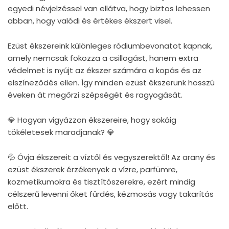
egyedi névjelzéssel van ellátva, hogy biztos lehessen
abban, hogy valódi és értékes ékszert visel.
Ezüst ékszereink különleges ródiumbevonatot kapnak,
amely nemcsak fokozza a csillogást, hanem extra
védelmet is nyújt az ékszer számára a kopás és az
elszíneződés ellen. Így minden ezüst ékszerünk hosszú
éveken át megőrzi szépségét és ragyogását.
💎 Hogyan vigyázzon ékszereire, hogy sokáig
tökéletesek maradjanak? 💎
💦 Óvja ékszereit a víztől és vegyszerektől! Az arany és
ezüst ékszerek érzékenyek a vízre, parfümre,
kozmetikumokra és tisztítószerekre, ezért mindig
célszerű levenni őket fürdés, kézmosás vagy takarítás
előtt.