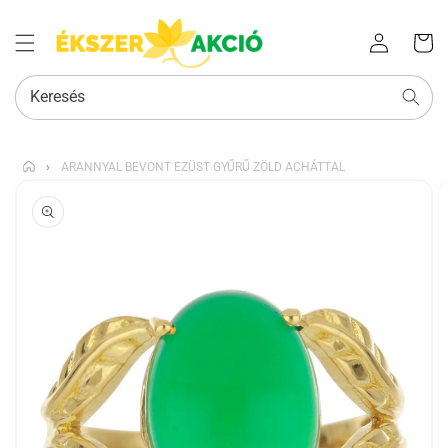
Az Ön
Bejelentkezés
kosara
Keresés
›
ARANNYAL BEVONT EZÜST GYŰRŰ ZÖLD ACHÁTTAL
KIHAGYÁS, ÉS
UGRÁS A
TERMÉKADATOKRA