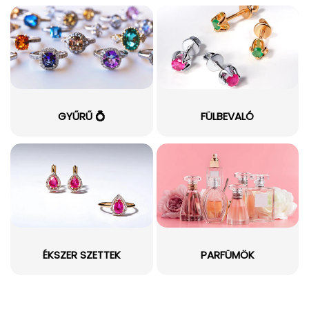
GYŰRŰ 💍
FÜLBEVALÓ
ÉKSZER SZETTEK
PARFÜMÖK