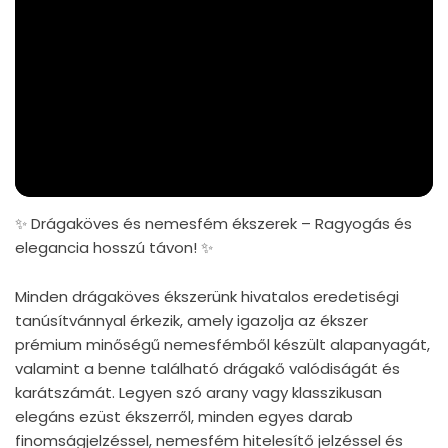
✨ Drágaköves és nemesfém ékszerek – Ragyogás és
elegancia hosszú távon! ✨
Minden drágaköves ékszerünk hivatalos eredetiségi
tanúsítvánnyal érkezik, amely igazolja az ékszer
prémium minőségű nemesfémből készült alapanyagát,
valamint a benne található drágakő valódiságát és
karátszámát. Legyen szó arany vagy klasszikusan
elegáns ezüst ékszerről, minden egyes darab
finomságjelzéssel, nemesfém hitelesítő jelzéssel és