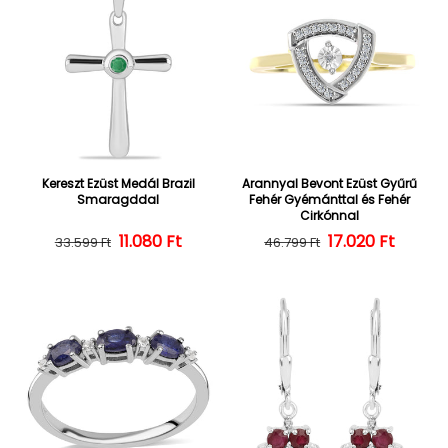
Kereszt Ezüst Medál Brazil
Arannyal Bevont Ezüst Gyűrű
Smaragddal
Fehér Gyémánttal és Fehér
Cirkónnal
Normál ár
Kedvezményes ár
11.080 Ft
17.020 Ft
Normál ár
Kedvezményes
33.599 Ft
46.799 Ft