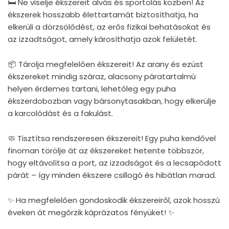
🛏 Ne viselje ékszereit alvás és sportolás közben! Az
ékszerek hosszabb élettartamát biztosíthatja, ha
elkerüli a dörzsölődést, az erős fizikai behatásokat és
az izzadtságot, amely károsíthatja azok felületét.
📦 Tárolja megfelelően ékszereit! Az arany és ezüst
ékszereket mindig száraz, alacsony páratartalmú
helyen érdemes tartani, lehetőleg egy puha
ékszerdobozban vagy bársonytasakban, hogy elkerülje
a karcolódást és a fakulást.
🧼 Tisztítsa rendszeresen ékszereit! Egy puha kendővel
finoman törölje át az ékszereket hetente többször,
hogy eltávolítsa a port, az izzadságot és a lecsapódott
párát – így minden ékszere csillogó és hibátlan marad.
✨ Ha megfelelően gondoskodik ékszereiről, azok hosszú
éveken át megőrzik káprázatos fényüket! ✨