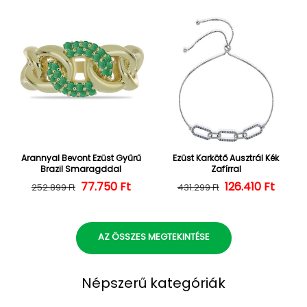
Arannyal Bevont Ezüst Gyűrű
Ezüst Karkötő Ausztrál Kék
Brazil Smaragddal
Zafírral
Normál ár
Kedvezményes ár
77.750 Ft
126.410 Ft
Normál ár
Kedvezményes
252.899 Ft
431.299 Ft
AZ ÖSSZES MEGTEKINTÉSE
Népszerű kategóriák