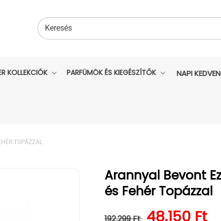
Keresés
ER KOLLEKCIÓK
PARFÜMÖK ÉS KIEGÉSZÍTŐK
NAPI KEDVE
EHÉR TOPÁZZAL
Arannyal Bevont Ez
és Fehér Topázzal
Normál ár
Kedvezmén
48.150 Ft
192.299 Ft