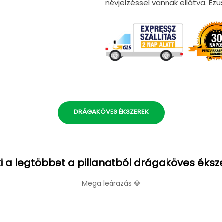
névjelzéssel vannak ellátva. E
DRÁGAKÖVES ÉKSZEREK
i a legtöbbet a pillanatból drágaköves éksz
Mega leárazás 💎