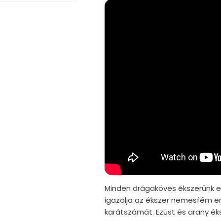
Minden drágaköves ékszerünk er
igazolja az ékszer nemesfém er
karátszámát. Ezüst és arany ék