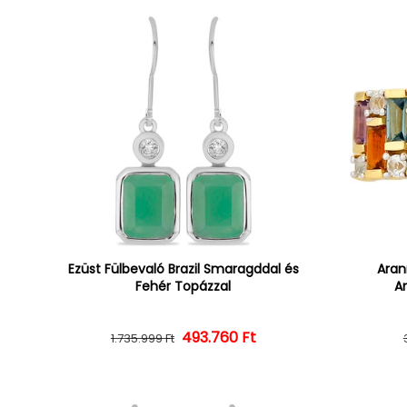
Ezüst Fülbevaló Brazil Smaragddal és
Aran
Fehér Topázzal
Am
493.760 Ft
Normál ár
Kedvezményes ár
1.735.999 Ft