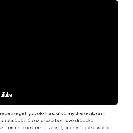
edetiséget igazoló tanúsítvánnyal érkezik, ami
edetiségét, és az ékszerben lévő drágakő
szereink nemesfém jelzéssel, finomságjelzéssel és