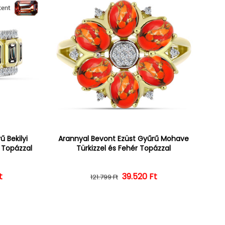
 Bekilyi
Arannyal Bevont Ezüst Gyűrű Mohave
r Topázzal
Türkizzel és Fehér Topázzal
t
ár
ényes ár
39.520 Ft
Normál ár
Kedvezményes ár
121.799 Ft