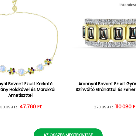
yal Bevont Ezüst Karkötő
Arannyal Bevont Ezüst Gyűrű
vány Holdkővel és Marokkói
Színváltó Gránáttal és Fehé
Ametiszttel
47.760 Ft
Normál ár
Kedvezményes ár
110.080 F
Normál 
Kedvezm
133.099 Ft
273.899 Ft
AZ ÖSSZES MEGTEKINTÉSE