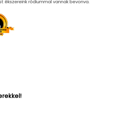
züst ékszereink ródiummal vannak bevonva.
erekkel!