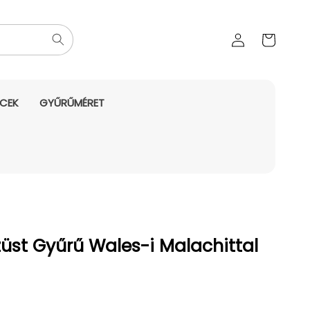
Az Ön
Bejelentkezés
kosara
NCEK
GYŰRŰMÉRET
üst Gyűrű Wales-i Malachittal
yes ár