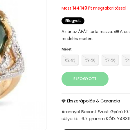
Most
144.149 Ft
megtakarítással
Elfogyott
Az ár az ÁFÁT tartalmazza. 🚛 A cs
rendelés esetén.
Méret
62-63
59-58
57-56
54
ELFOGYOTT
💎 Ékszerápolás & Garancia
Arannyal Bevont Ezüst Gyűrű 10.
súlya kb.: 6.7 gramm KÓD: Y483