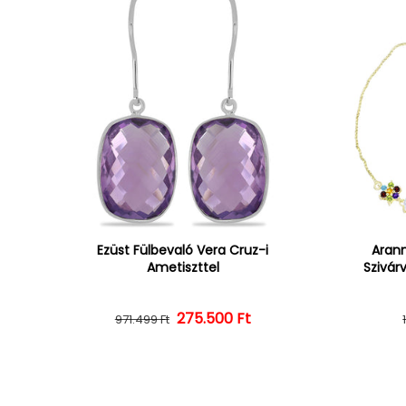
Ezüst Fülbevaló Vera Cruz-i
Arann
Ametiszttel
Szivár
275.500 Ft
Normál ár
Kedvezményes ár
971.499 Ft