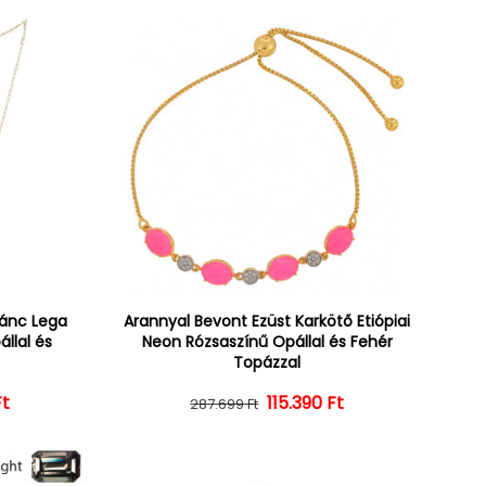
lánc Lega
Arannyal Bevont Ezüst Karkötő Etiópiai
állal és
Neon Rózsaszínű Opállal és Fehér
Topázzal
Ft
ár
ényes ár
Normál ár
Kedvezményes ár
115.390 Ft
287.699 Ft