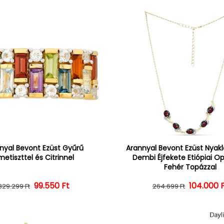
nyal Bevont Ezüst Gyűrű
Arannyal Bevont Ezüst Nyak
etiszttel és Citrinnel
Dembi Éjfekete Etiópiai Op
Fehér Topázzal
Normál ár
Kedvezményes ár
99.550 Ft
104.000 
Normál 
Kedvezm
329.299 Ft
264.699 Ft