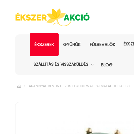
ÉKSZ
ÉKSZEREK
GYŰRŰK
FÜLBEVALÓK
SZÁLLÍTÁS ÉS VISSZAKÜLDÉS
BLOG
›
ARANNYAL BEVONT EZÜST GYŰRŰ WALES-I MALACHITTAL ÉS F
KIHAGYÁS, ÉS
UGRÁS A
TERMÉKADATOKRA