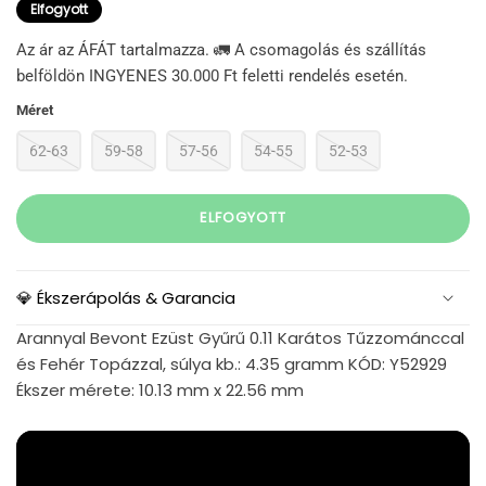
Elfogyott
Az ár az ÁFÁT tartalmazza. 🚛 A csomagolás és szállítás
belföldön INGYENES 30.000 Ft feletti rendelés esetén.
Méret
62-63
59-58
57-56
54-55
52-53
ELFOGYOTT
💎 Ékszerápolás & Garancia
Arannyal Bevont Ezüst Gyűrű 0.11 Karátos Tűzzománccal
és Fehér Topázzal, súlya kb.: 4.35 gramm KÓD: Y52929
Ékszer mérete: 10.13 mm x 22.56 mm