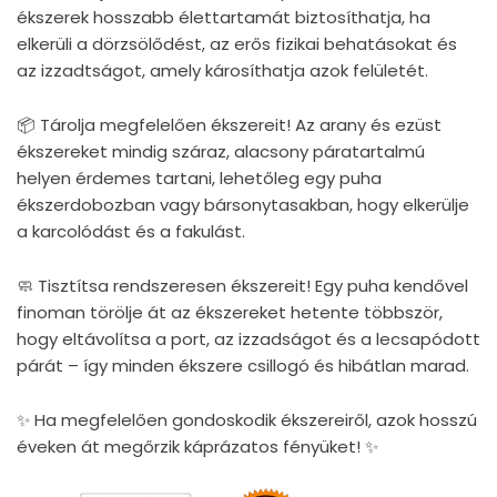
ékszerek hosszabb élettartamát biztosíthatja, ha
elkerüli a dörzsölődést, az erős fizikai behatásokat és
az izzadtságot, amely károsíthatja azok felületét.
📦 Tárolja megfelelően ékszereit! Az arany és ezüst
ékszereket mindig száraz, alacsony páratartalmú
helyen érdemes tartani, lehetőleg egy puha
ékszerdobozban vagy bársonytasakban, hogy elkerülje
a karcolódást és a fakulást.
🧼 Tisztítsa rendszeresen ékszereit! Egy puha kendővel
finoman törölje át az ékszereket hetente többször,
hogy eltávolítsa a port, az izzadságot és a lecsapódott
párát – így minden ékszere csillogó és hibátlan marad.
✨ Ha megfelelően gondoskodik ékszereiről, azok hosszú
éveken át megőrzik káprázatos fényüket! ✨