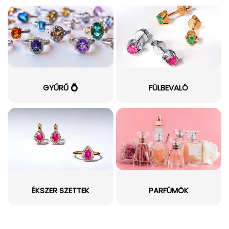
GYŰRŰ 💍
FÜLBEVALÓ
ÉKSZER SZETTEK
PARFÜMÖK