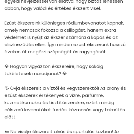
egyedi névjelzéssel van ellátva, hogy biztos lehessen
abban, hogy valódi és értékes ékszert visel.
Ezüst ékszereink különleges ródiumbevonatot kapnak,
amely nemcsak fokozza a csillogást, hanem extra
védelmet is nyújt az ékszer számára a kopás és az
elszíneződés ellen. Így minden ezüst ékszerünk hosszú
éveken át megőrzi szépségét és ragyogását.
💎 Hogyan vigyázzon ékszereire, hogy sokáig
tökéletesek maradjanak? 💎
💦 Óvja ékszereit a víztől és vegyszerektől! Az arany és
ezüst ékszerek érzékenyek a vízre, parfümre,
kozmetikumokra és tisztítószerekre, ezért mindig
célszerű levenni őket fürdés, kézmosás vagy takarítás
előtt.
🛏 Ne viselje ékszereit alvás és sportolás közben! Az