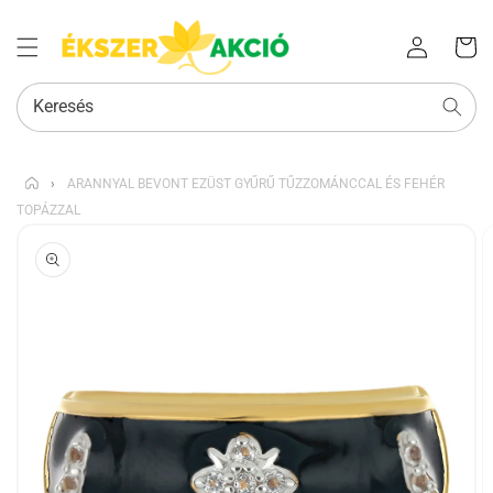
Az Ön
Bejelentkezés
kosara
Keresés
›
ARANNYAL BEVONT EZÜST GYŰRŰ TŰZZOMÁNCCAL ÉS FEHÉR
TOPÁZZAL
KIHAGYÁS, ÉS
UGRÁS A
TERMÉKADATOKRA