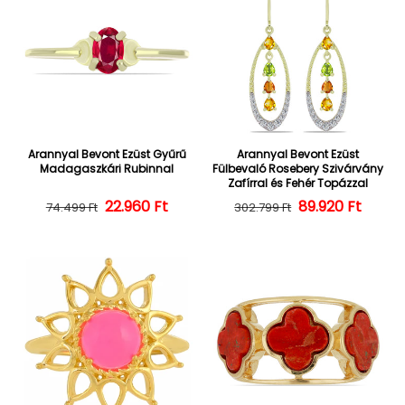
Arannyal Bevont Ezüst Gyűrű
Arannyal Bevont Ezüst
Madagaszkári Rubinnal
Fülbevaló Rosebery Szivárvány
Zafírral és Fehér Topázzal
22.960 Ft
Normál ár
Kedvezményes ár
Normál ár
Kedvezményes
89.920 Ft
74.499 Ft
302.799 Ft