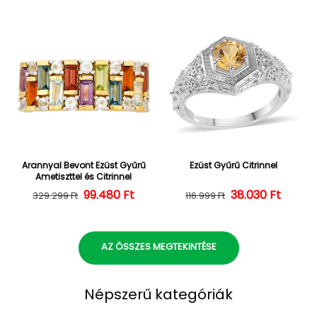
Arannyal Bevont Ezüst Gyűrű
Ezüst Gyűrű Citrinnel
Ametiszttel és Citrinnel
Normál ár
Kedvezményes ár
99.480 Ft
38.030 Ft
Normál ár
Kedvezményes
329.299 Ft
116.999 Ft
AZ ÖSSZES MEGTEKINTÉSE
Népszerű kategóriák