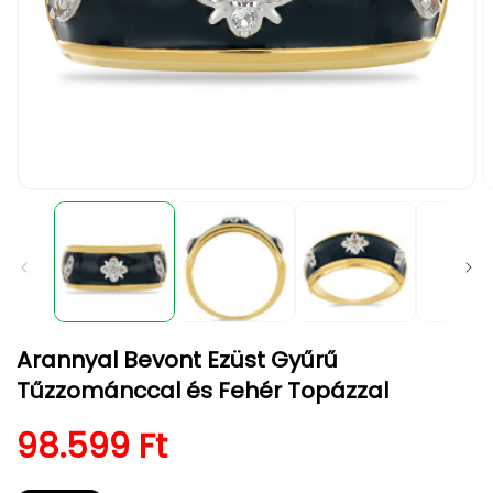
1.
2.
médiafájl
m
megnyitása
m
a
a
modális
m
párbeszédpanelen
p
Arannyal Bevont Ezüst Gyűrű
Tűzzománccal és Fehér Topázzal
Normál ár
98.599 Ft