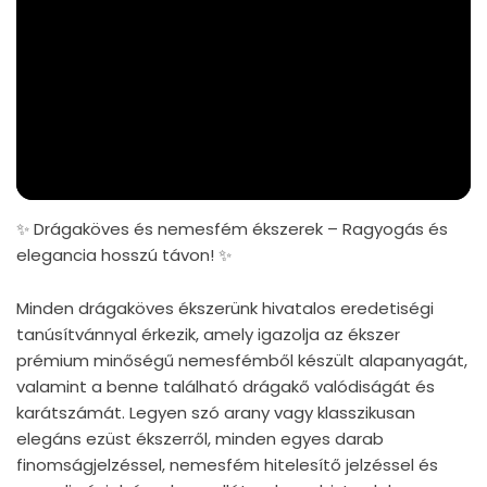
✨ Drágaköves és nemesfém ékszerek – Ragyogás és
elegancia hosszú távon! ✨
Minden drágaköves ékszerünk hivatalos eredetiségi
tanúsítvánnyal érkezik, amely igazolja az ékszer
prémium minőségű nemesfémből készült alapanyagát,
valamint a benne található drágakő valódiságát és
karátszámát. Legyen szó arany vagy klasszikusan
elegáns ezüst ékszerről, minden egyes darab
finomságjelzéssel, nemesfém hitelesítő jelzéssel és