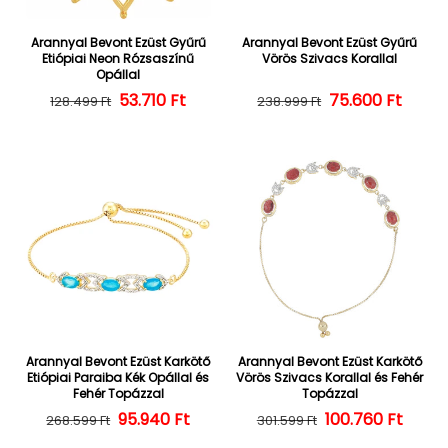
Arannyal Bevont Ezüst Gyűrű
Arannyal Bevont Ezüst Gyűrű
Etiópiai Neon Rózsaszínű
Vörös Szivacs Korallal
Opállal
Normál ár
Kedvezményes ár
53.710 Ft
Normál ár
Kedvezményes
75.600 Ft
128.499 Ft
238.999 Ft
Arannyal Bevont Ezüst Karkötő
Arannyal Bevont Ezüst Karkötő
Etiópiai Paraiba Kék Opállal és
Vörös Szivacs Korallal és Fehér
Fehér Topázzal
Topázzal
Normál ár
Kedvezményes ár
95.940 Ft
100.760 Ft
Normál ár
Kedvezményes
268.599 Ft
301.599 Ft