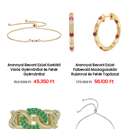
Arannyal Bevont Ezüst Karkötő
Arannyal Bevont Ezüst
Vörös Gyémánttal és Fehér
Fülbevaló Madagaszkári
Gyémánttal
Rubinnal és Fehér Topázzal
45.350 Ft
Normál ár
Kedvezményes ár
56.100 Ft
Normál ár
Kedvezményes
152.599 Ft
173.199 Ft