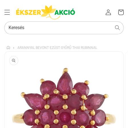
Az Ön
Bejelentkezés
kosara
Keresés
›
ARANNYAL BEVONT EZÜST GYŰRŰ THAI RUBINNAL
KIHAGYÁS, ÉS
UGRÁS A
TERMÉKADATOKRA