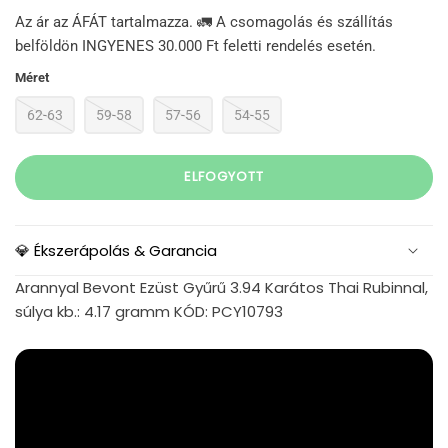
Az ár az ÁFÁT tartalmazza. 🚛 A csomagolás és szállítás
belföldön INGYENES 30.000 Ft feletti rendelés esetén.
Méret
62-63
59-58
57-56
54-55
ELFOGYOTT
💎 Ékszerápolás & Garancia
Arannyal Bevont Ezüst Gyűrű 3.94 Karátos Thai Rubinnal,
súlya kb.: 4.17 gramm KÓD: PCY10793