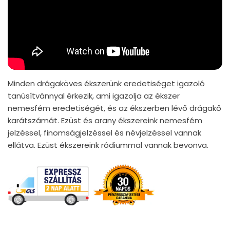
Minden drágaköves ékszerünk eredetiséget igazoló
tanúsítvánnyal érkezik, ami igazolja az ékszer
nemesfém eredetiségét, és az ékszerben lévő drágakő
karátszámát. Ezüst és arany ékszereink nemesfém
jelzéssel, finomságjelzéssel és névjelzéssel vannak
ellátva. Ezüst ékszereink ródiummal vannak bevonva.