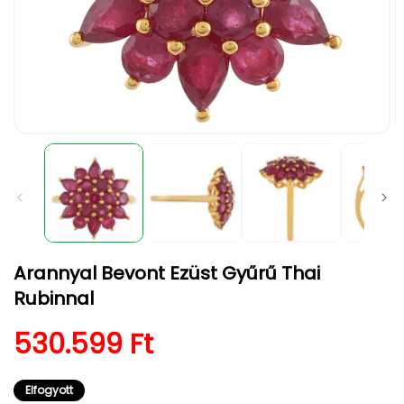
1.
2.
médiafájl
m
megnyitása
m
a
a
modális
m
párbeszédpanelen
p
Arannyal Bevont Ezüst Gyűrű Thai
Rubinnal
Normál ár
530.599 Ft
Elfogyott