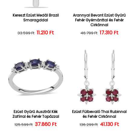
Kereszt Ezüst Medál Brazil
Arannyal Bevont Ezüst Gyűrű
Smaragddal
Fehér Gyémánttal és Fehér
Cirkónnal
Normál ár
Kedvezményes ár
11.210 Ft
Normál ár
Kedvezményes
17.310 Ft
33.599 Ft
46.799 Ft
Ezüst Gyűrű Ausztrál Kék
Ezüst Fülbevaló Thai Rubinnal
Zafírral és Fehér Topázzal
és Fehér Cirkónnal
37.860 Ft
Normál ár
Kedvezményes ár
Normál ár
Kedvezményes
41.130 Ft
125.599 Ft
136.299 Ft