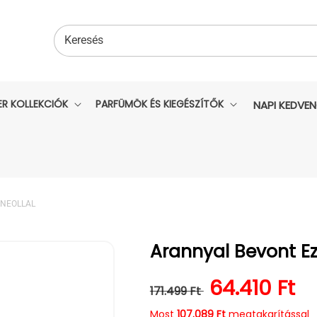
Keresés
ER KOLLEKCIÓK
PARFÜMÖK ÉS KIEGÉSZÍTŐK
NAPI KEDVE
RNEOLLAL
Arannyal Bevont Ez
Normál ár
Kedvezmén
64.410 Ft
171.499 Ft
Most
107.089 Ft
megtakarítással