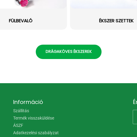
FÜLBEVALÓ
ÉKSZER SZETTEK
DRÁGAKÖVES ÉKSZEREK
Információ
É
Szállítás
Termék visszaküldése
ÁSZF
Adatkezelési szabályzat