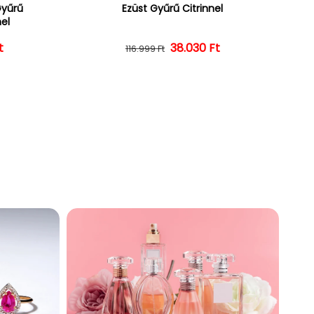
Gyűrű
Ezüst Gyűrű Citrinnel
nel
ár
ényes ár
t
38.030 Ft
Normál ár
Kedvezményes ár
116.999 Ft