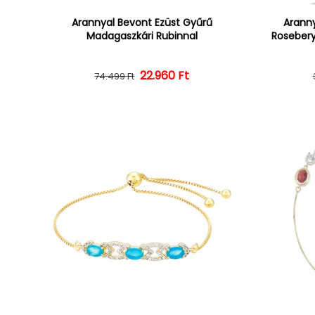
Arannyal Bevont Ezüst Gyűrű
Aranny
Madagaszkári Rubinnal
Rosebery
22.960 Ft
Normál ár
Kedvezményes ár
74.499 Ft