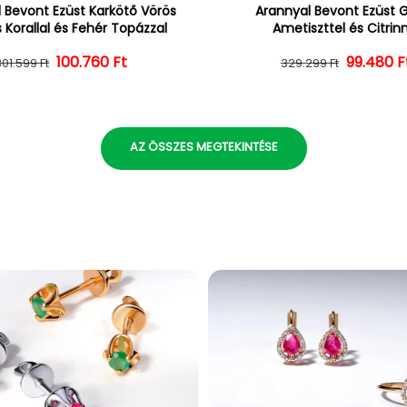
 Bevont Ezüst Karkötő Vörös
Arannyal Bevont Ezüst 
 Korallal és Fehér Topázzal
Ametiszttel és Citrin
100.760 Ft
Normál ár
Kedvezményes ár
Normál 
Kedvezm
99.480 F
301.599 Ft
329.299 Ft
AZ ÖSSZES MEGTEKINTÉSE