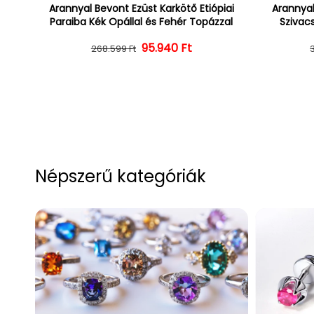
Arannyal Bevont Ezüst Karkötő Etiópiai
Arannyal
Paraiba Kék Opállal és Fehér Topázzal
Szivacs
Normál ár
Kedvezményes ár
95.940 Ft
268.599 Ft
Népszerű kategóriák