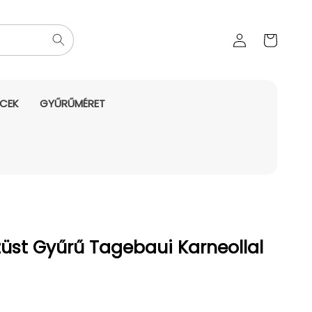
Az Ön
Bejelentkezés
kosara
NCEK
GYŰRŰMÉRET
üst Gyűrű Tagebaui Karneollal
yes ár