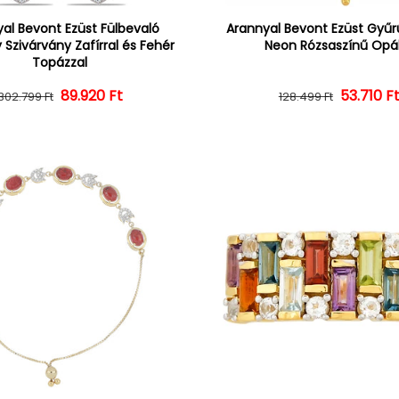
al Bevont Ezüst Fülbevaló
Arannyal Bevont Ezüst Gyűrű
 Szivárvány Zafírral és Fehér
Neon Rózsaszínű Opál
Topázzal
Normál ár
Kedvezményes ár
89.920 Ft
Normál 
Kedvezm
53.710 F
302.799 Ft
128.499 Ft