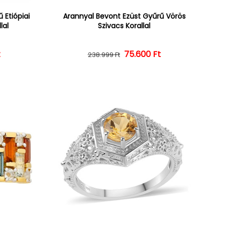
 Etiópiai
Arannyal Bevont Ezüst Gyűrű Vörös
lal
Szivacs Korallal
ár
ényes ár
t
Normál ár
Kedvezményes ár
75.600 Ft
238.999 Ft