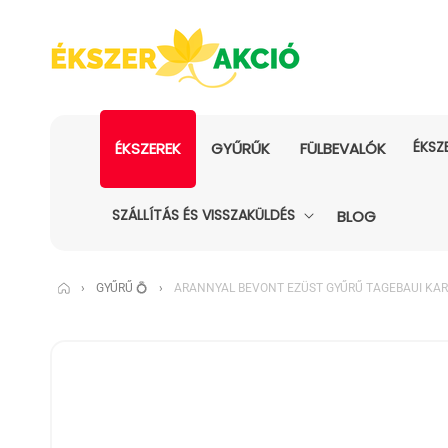
ÉKSZ
ÉKSZEREK
GYŰRŰK
FÜLBEVALÓK
SZÁLLÍTÁS ÉS VISSZAKÜLDÉS
BLOG
›
GYŰRŰ 💍
›
ARANNYAL BEVONT EZÜST GYŰRŰ TAGEBAUI KA
KIHAGYÁS, ÉS
UGRÁS A
TERMÉKADATOKRA