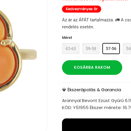
Kedvezményes ár
Az ár az ÁFÁT tartalmazza. 🚛 A cs
rendelés esetén.
Méret
62-63
59-58
57-56
54
KOSÁRBA RAKOM
💎 Ékszerápolás & Garancia
Arannyal Bevont Ezüst Gyűrű 6.1
KÓD: Y51955 Ékszer mérete: 16