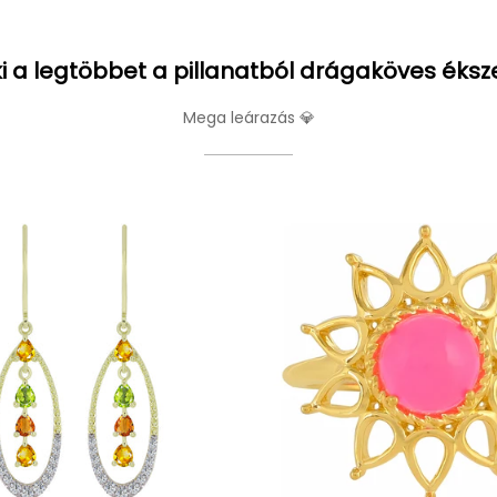
i a legtöbbet a pillanatból drágaköves éksz
Mega leárazás 💎