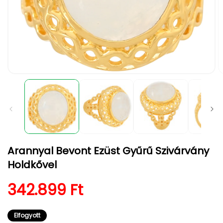
1.
2.
médiafájl
m
megnyitása
m
a
a
modális
m
párbeszédpanelen
p
Arannyal Bevont Ezüst Gyűrű Szivárvány
Holdkővel
Normál ár
342.899 Ft
Elfogyott