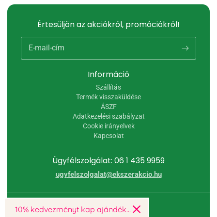
Értesüljön az akciókról, promóciókról!
E-mail-cím
Információ
Szállítás
Termék visszaküldése
ÁSZF
Adatkezelési szabályzat
Cookie irányelvek
Kapcsolat
Ügyfélszolgálat: 06 1 435 9959
ugyfelszolgalat@ekszerakcio.hu
© 2026,
Ékszer Akció
10% kedvezményt kap ajándékba!