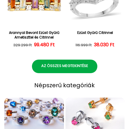
Arannyal Bevont Ezüst Gyűrű
Ezüst Gyűrű Citrinnel
Ametiszttel és Citrinnel
Normál ár
Kedvezményes ár
99.480 Ft
38.030 Ft
Normál ár
Kedvezményes
329.299 Ft
116.999 Ft
AZ ÖSSZES MEGTEKINTÉSE
Népszerű kategóriák