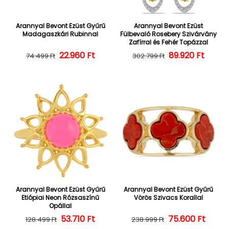
Arannyal Bevont Ezüst Gyűrű
Arannyal Bevont Ezüst
Madagaszkári Rubinnal
Fülbevaló Rosebery Szivárvány
Zafírral és Fehér Topázzal
22.960 Ft
Normál ár
Kedvezményes ár
Normál ár
Kedvezményes
89.920 Ft
74.499 Ft
302.799 Ft
Arannyal Bevont Ezüst Gyűrű
Arannyal Bevont Ezüst Gyűrű
Etiópiai Neon Rózsaszínű
Vörös Szivacs Korallal
Opállal
Normál ár
Kedvezményes ár
53.710 Ft
Normál ár
Kedvezményes
75.600 Ft
128.499 Ft
238.999 Ft