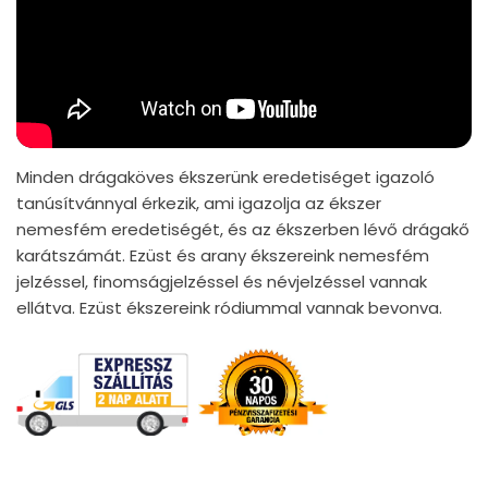
Minden drágaköves ékszerünk eredetiséget igazoló
tanúsítvánnyal érkezik, ami igazolja az ékszer
nemesfém eredetiségét, és az ékszerben lévő drágakő
karátszámát. Ezüst és arany ékszereink nemesfém
jelzéssel, finomságjelzéssel és névjelzéssel vannak
ellátva. Ezüst ékszereink ródiummal vannak bevonva.