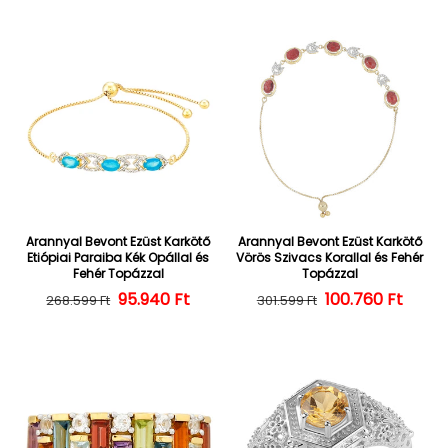
Arannyal Bevont Ezüst Karkötő
Arannyal Bevont Ezüst Karkötő
Etiópiai Paraiba Kék Opállal és
Vörös Szivacs Korallal és Fehér
Fehér Topázzal
Topázzal
Normál ár
Kedvezményes ár
95.940 Ft
100.760 Ft
Normál ár
Kedvezményes
268.599 Ft
301.599 Ft