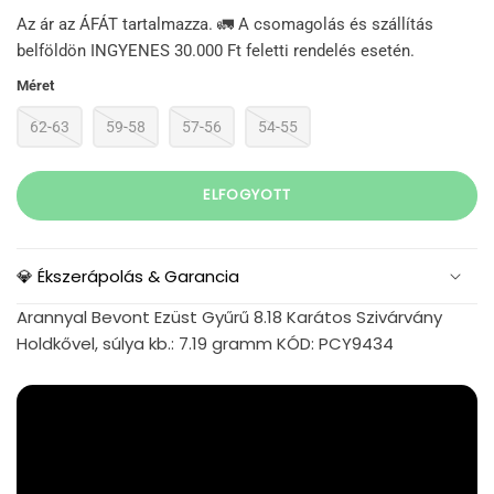
Az ár az ÁFÁT tartalmazza. 🚛 A csomagolás és szállítás
belföldön INGYENES 30.000 Ft feletti rendelés esetén.
Méret
62-63
59-58
57-56
54-55
ELFOGYOTT
💎 Ékszerápolás & Garancia
Arannyal Bevont Ezüst Gyűrű 8.18 Karátos Szivárvány
Holdkővel, súlya kb.: 7.19 gramm KÓD: PCY9434