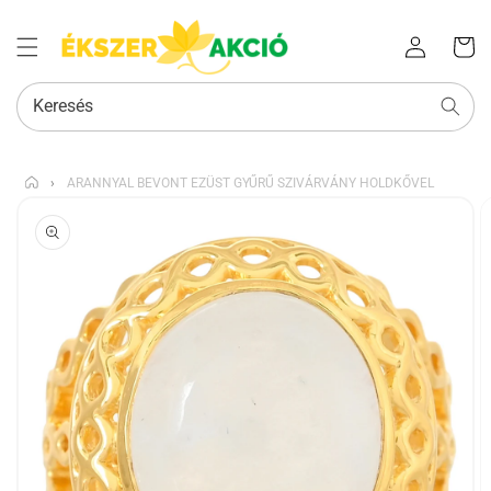
Az Ön
Bejelentkezés
kosara
Keresés
›
ARANNYAL BEVONT EZÜST GYŰRŰ SZIVÁRVÁNY HOLDKŐVEL
KIHAGYÁS, ÉS
UGRÁS A
TERMÉKADATOKRA