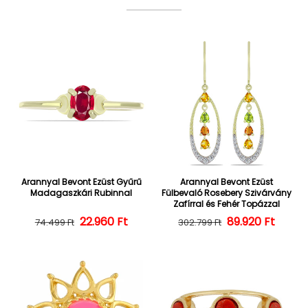
Arannyal Bevont Ezüst Gyűrű
Arannyal Bevont Ezüst
Madagaszkári Rubinnal
Fülbevaló Rosebery Szivárvány
Zafírral és Fehér Topázzal
22.960 Ft
Normál ár
Kedvezményes ár
Normál ár
Kedvezményes
89.920 Ft
74.499 Ft
302.799 Ft