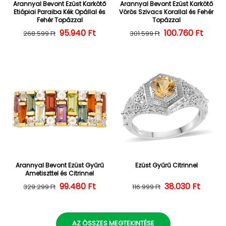
Arannyal Bevont Ezüst Karkötő
Arannyal Bevont Ezüst Karkötő
Etiópiai Paraiba Kék Opállal és
Vörös Szivacs Korallal és Fehér
Fehér Topázzal
Topázzal
Normál ár
Kedvezményes ár
95.940 Ft
100.760 Ft
Normál ár
Kedvezményes
268.599 Ft
301.599 Ft
Arannyal Bevont Ezüst Gyűrű
Ezüst Gyűrű Citrinnel
Ametiszttel és Citrinnel
Normál ár
Kedvezményes ár
99.480 Ft
38.030 Ft
Normál ár
Kedvezményes
329.299 Ft
116.999 Ft
AZ ÖSSZES MEGTEKINTÉSE