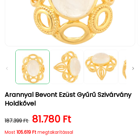
1.
2.
médiafájl
m
megnyitása
m
a
a
modális
m
párbeszédpanelen
p
Arannyal Bevont Ezüst Gyűrű Szivárvány
Holdkővel
Normál ár
Kedvezményes ár
81.780 Ft
187.399 Ft
Most
105.619 Ft
megtakarítással