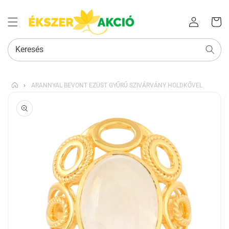
Az Ön
Bejelentkezés
kosara
Keresés
›
ARANNYAL BEVONT EZÜST GYŰRŰ SZIVÁRVÁNY HOLDKŐVEL
KIHAGYÁS, ÉS
UGRÁS A
TERMÉKADATOKRA