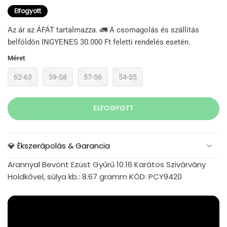
Elfogyott
Az ár az ÁFÁT tartalmazza. 🚛 A csomagolás és szállítás
belföldön INGYENES 30.000 Ft feletti rendelés esetén.
Méret
62-63
59-58
57-56
54-55
ELFOGYOTT
💎 Ékszerápolás & Garancia
Arannyal Bevont Ezüst Gyűrű 10.16 Karátos Szivárvány
Holdkővel, súlya kb.: 8.67 gramm KÓD: PCY9420