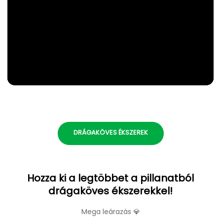
DRÁGAKÖVES ÉKSZEREK
Hozza ki a legtöbbet a pillanatból
drágaköves ékszerekkel!
Mega leárazás 💎