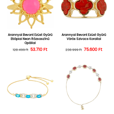
Arannyal Bevont Ezüst Gyűrű
Arannyal Bevont Ezüst Gyűrű
Etiópiai Neon Rózsaszínű
Vörös Szivacs Korallal
Opállal
Normál ár
Kedvezményes ár
53.710 Ft
Normál ár
Kedvezményes
75.600 Ft
128.499 Ft
238.999 Ft