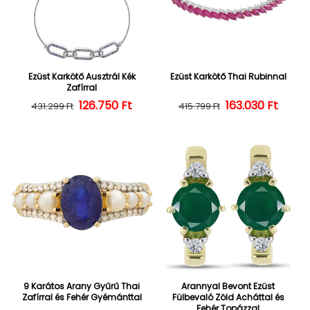
Ezüst Karkötő Ausztrál Kék
Ezüst Karkötő Thai Rubinnal
Zafírral
126.750 Ft
Normál ár
Kedvezményes ár
163.030 Ft
Normál ár
Kedvezményes
431.299 Ft
415.799 Ft
9 Karátos Arany Gyűrű Thai
Arannyal Bevont Ezüst
Zafírral és Fehér Gyémánttal
Fülbevaló Zöld Acháttal és
Fehér Topázzal