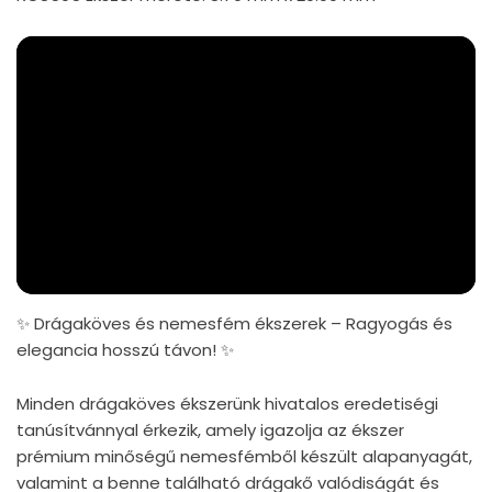
✨ Drágaköves és nemesfém ékszerek – Ragyogás és
elegancia hosszú távon! ✨
Minden drágaköves ékszerünk hivatalos eredetiségi
tanúsítvánnyal érkezik, amely igazolja az ékszer
prémium minőségű nemesfémből készült alapanyagát,
valamint a benne található drágakő valódiságát és