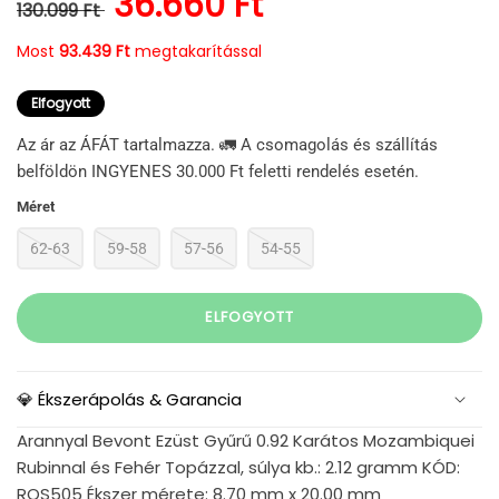
Normál ár
Kedvezményes ár
36.660 Ft
130.099 Ft
Most
93.439 Ft
megtakarítással
Elfogyott
Az ár az ÁFÁT tartalmazza. 🚛 A csomagolás és szállítás
belföldön INGYENES 30.000 Ft feletti rendelés esetén.
Méret
62-63
59-58
57-56
54-55
ELFOGYOTT
💎 Ékszerápolás & Garancia
Arannyal Bevont Ezüst Gyűrű 0.92 Karátos Mozambiquei
Rubinnal és Fehér Topázzal, súlya kb.: 2.12 gramm KÓD:
ROS505 Ékszer mérete: 8.70 mm x 20.00 mm