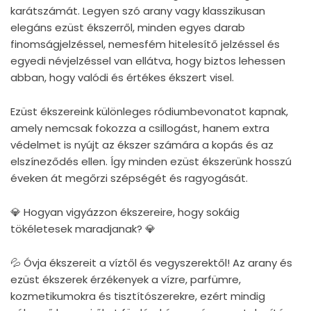
karátszámát. Legyen szó arany vagy klasszikusan
elegáns ezüst ékszerről, minden egyes darab
finomságjelzéssel, nemesfém hitelesítő jelzéssel és
egyedi névjelzéssel van ellátva, hogy biztos lehessen
abban, hogy valódi és értékes ékszert visel.
Ezüst ékszereink különleges ródiumbevonatot kapnak,
amely nemcsak fokozza a csillogást, hanem extra
védelmet is nyújt az ékszer számára a kopás és az
elszíneződés ellen. Így minden ezüst ékszerünk hosszú
éveken át megőrzi szépségét és ragyogását.
💎 Hogyan vigyázzon ékszereire, hogy sokáig
tökéletesek maradjanak? 💎
💦 Óvja ékszereit a víztől és vegyszerektől! Az arany és
ezüst ékszerek érzékenyek a vízre, parfümre,
kozmetikumokra és tisztítószerekre, ezért mindig