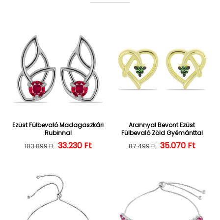
Ezüst Fülbevaló Madagaszkári
Arannyal Bevont Ezüst
Rubinnal
Fülbevaló Zöld Gyémánttal
Normál ár
Kedvezményes ár
33.230 Ft
35.070 Ft
Normál ár
Kedvezményes
103.899 Ft
87.499 Ft