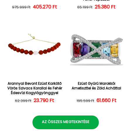
405.270 Ft
Normál ár
Kedvezményes ár
25.380 Ft
Normál ár
Kedvezményes
975.999 Ft
65.199 Ft
Arannyal Bevont Ezüst Karkötő
Ezüst Gyűrű Marokkói
Vörös Szivacs Korallal és Fehér
Ametiszttel és Zöld Acháttal
Édesvízi Kagylógyönggyel
23.790 Ft
Normál ár
Kedvezményes ár
Normál ár
Kedvezményes
61.660 Ft
62.399 Ft
195.599 Ft
AZ ÖSSZES MEGTEKINTÉSE