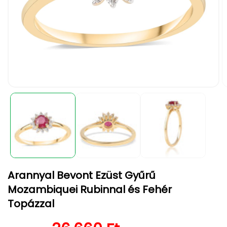
1.
2.
médiafájl
m
megnyitása
m
a
a
modális
m
párbeszédpanelen
p
Arannyal Bevont Ezüst Gyűrű
Mozambiquei Rubinnal és Fehér
Topázzal