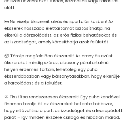
célszerű levenni őket fürdés, kézmosás vagy takarítás
előtt.
🛏 Ne viselje ékszereit alvás és sportolás közben! Az
ékszerek hosszabb élettartamát biztosíthatja, ha
elkerüli a dörzsölődést, az erős fizikai behatásokat és
az izzadtságot, amely károsíthatja azok felületét.
📦 Tárolja megfelelően ékszereit! Az arany és ezüst
ékszereket mindig száraz, alacsony páratartalmú
helyen érdemes tartani, lehetőleg egy puha
ékszerdobozban vagy bársonytasakban, hogy elkerülje
a karcolódást és a fakulást.
🧼 Tisztítsa rendszeresen ékszereit! Egy puha kendővel
finoman törölje át az ékszereket hetente többször,
hogy eltávolítsa a port, az izzadságot és a lecsapódott
párát – így minden ékszere csillogó és hibátlan marad.