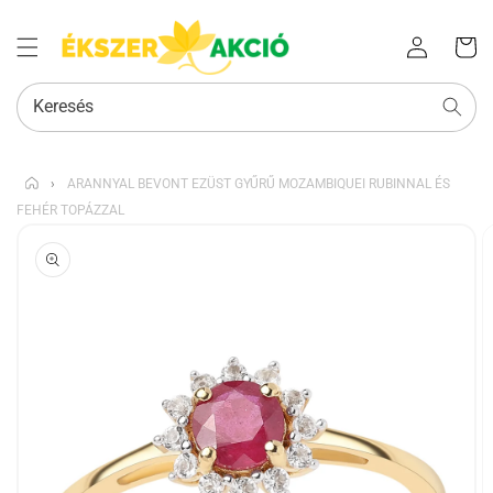
Az Ön
Bejelentkezés
kosara
Keresés
›
ARANNYAL BEVONT EZÜST GYŰRŰ MOZAMBIQUEI RUBINNAL ÉS
FEHÉR TOPÁZZAL
KIHAGYÁS, ÉS
UGRÁS A
TERMÉKADATOKRA