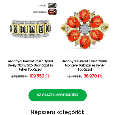
Arannyal Bevont Ezüst Gyűrű
Arannyal Bevont Ezüst Gyűrű
Bekilyi Színváltó Gránáttal és
Mohave Türkizzel és Fehér
Fehér Topázzal
Topázzal
109.550 Ft
Normál ár
Kedvezményes ár
38.970 Ft
Normál ár
Kedvezményes
273.899 Ft
121.799 Ft
AZ ÖSSZES MEGTEKINTÉSE
Népszerű kategóriák