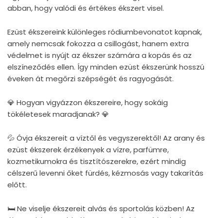
abban, hogy valódi és értékes ékszert visel.
Ezüst ékszereink különleges ródiumbevonatot kapnak,
amely nemcsak fokozza a csillogást, hanem extra
védelmet is nyújt az ékszer számára a kopás és az
elszíneződés ellen. Így minden ezüst ékszerünk hosszú
éveken át megőrzi szépségét és ragyogását.
💎 Hogyan vigyázzon ékszereire, hogy sokáig
tökéletesek maradjanak? 💎
💦 Óvja ékszereit a víztől és vegyszerektől! Az arany és
ezüst ékszerek érzékenyek a vízre, parfümre,
kozmetikumokra és tisztítószerekre, ezért mindig
célszerű levenni őket fürdés, kézmosás vagy takarítás
előtt.
🛏 Ne viselje ékszereit alvás és sportolás közben! Az