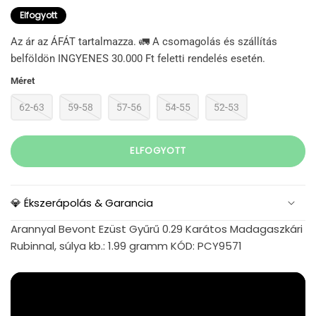
Elfogyott
Az ár az ÁFÁT tartalmazza. 🚛 A csomagolás és szállítás
belföldön INGYENES 30.000 Ft feletti rendelés esetén.
Méret
62-63
59-58
57-56
54-55
52-53
ELFOGYOTT
💎 Ékszerápolás & Garancia
Arannyal Bevont Ezüst Gyűrű 0.29 Karátos Madagaszkári
Rubinnal, súlya kb.: 1.99 gramm KÓD: PCY9571