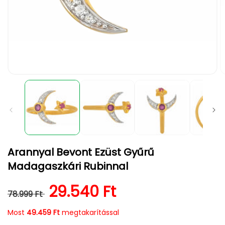
1.
2.
médiafájl
m
megnyitása
m
a
a
modális
m
párbeszédpanelen
p
Arannyal Bevont Ezüst Gyűrű
Madagaszkári Rubinnal
Normál ár
Kedvezményes ár
29.540 Ft
78.999 Ft
Most
49.459 Ft
megtakarítással