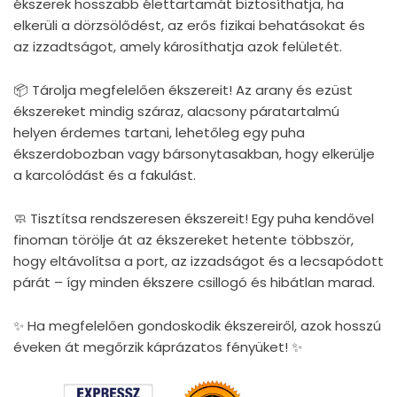
ékszerek hosszabb élettartamát biztosíthatja, ha
elkerüli a dörzsölődést, az erős fizikai behatásokat és
az izzadtságot, amely károsíthatja azok felületét.
📦 Tárolja megfelelően ékszereit! Az arany és ezüst
ékszereket mindig száraz, alacsony páratartalmú
helyen érdemes tartani, lehetőleg egy puha
ékszerdobozban vagy bársonytasakban, hogy elkerülje
a karcolódást és a fakulást.
🧼 Tisztítsa rendszeresen ékszereit! Egy puha kendővel
finoman törölje át az ékszereket hetente többször,
hogy eltávolítsa a port, az izzadságot és a lecsapódott
párát – így minden ékszere csillogó és hibátlan marad.
✨ Ha megfelelően gondoskodik ékszereiről, azok hosszú
éveken át megőrzik káprázatos fényüket! ✨