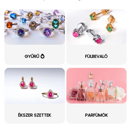
GYŰRŰ 💍
FÜLBEVALÓ
ÉKSZER SZETTEK
PARFÜMÖK