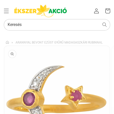
Az Ön
Bejelentkezés
kosara
Keresés
›
ARANNYAL BEVONT EZÜST GYŰRŰ MADAGASZKÁRI RUBINNAL
KIHAGYÁS, ÉS
UGRÁS A
TERMÉKADATOKRA