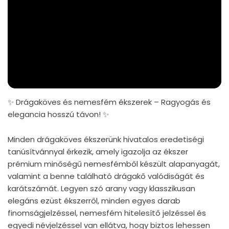
✨ Drágaköves és nemesfém ékszerek – Ragyogás és
elegancia hosszú távon! ✨
Minden drágaköves ékszerünk hivatalos eredetiségi
tanúsítvánnyal érkezik, amely igazolja az ékszer
prémium minőségű nemesfémből készült alapanyagát,
valamint a benne található drágakő valódiságát és
karátszámát. Legyen szó arany vagy klasszikusan
elegáns ezüst ékszerről, minden egyes darab
finomságjelzéssel, nemesfém hitelesítő jelzéssel és
egyedi névjelzéssel van ellátva, hogy biztos lehessen