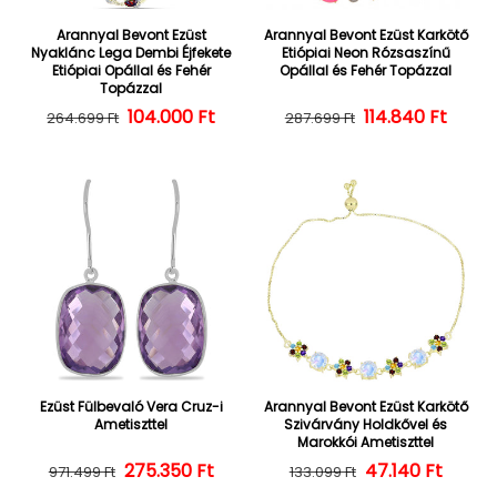
Arannyal Bevont Ezüst
Arannyal Bevont Ezüst Karkötő
Nyaklánc Lega Dembi Éjfekete
Etiópiai Neon Rózsaszínű
Etiópiai Opállal és Fehér
Opállal és Fehér Topázzal
Topázzal
104.000 Ft
Normál ár
Kedvezményes ár
114.840 Ft
Normál ár
Kedvezményes
264.699 Ft
287.699 Ft
Ezüst Fülbevaló Vera Cruz-i
Arannyal Bevont Ezüst Karkötő
Ametiszttel
Szivárvány Holdkővel és
Marokkói Ametiszttel
275.350 Ft
Normál ár
Kedvezményes ár
47.140 Ft
Normál ár
Kedvezményes
971.499 Ft
133.099 Ft