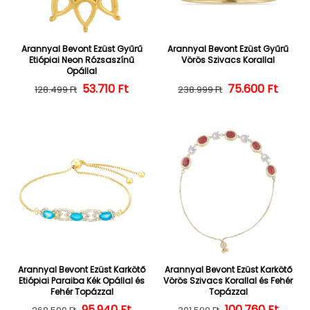
Arannyal Bevont Ezüst Gyűrű
Arannyal Bevont Ezüst Gyűrű
Etiópiai Neon Rózsaszínű
Vörös Szivacs Korallal
Opállal
Normál ár
Kedvezményes ár
53.710 Ft
Normál ár
Kedvezményes
75.600 Ft
128.499 Ft
238.999 Ft
Arannyal Bevont Ezüst Karkötő
Arannyal Bevont Ezüst Karkötő
Etiópiai Paraiba Kék Opállal és
Vörös Szivacs Korallal és Fehér
Fehér Topázzal
Topázzal
Normál ár
Kedvezményes ár
95.940 Ft
100.760 Ft
Normál ár
Kedvezményes