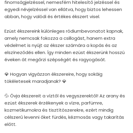
finomságjelzéssel, nemesfém hitelesítő jelzéssel és
egyedi névjelzéssel van ellátva, hogy biztos lehessen
abban, hogy valódi és értékes ékszert visel.
Ezüst ékszereink különleges ródiumbevonatot kapnak,
amely nemcsak fokozza a csillogást, hanem extra
védelmet is nyújt az ékszer számára a kopás és az
elszíneződés ellen. Így minden ezüst ékszerünk hosszú
éveken át megőrzi szépségét és ragyogását.
💎 Hogyan vigyázzon ékszereire, hogy sokáig
tökéletesek maradjanak? 💎
💦 Óvja ékszereit a víztől és vegyszerektől! Az arany és
ezüst ékszerek érzékenyek a vízre, parfümre,
kozmetikumokra és tisztítószerekre, ezért mindig
célszerű levenni őket fürdés, kézmosás vagy takarítás
előtt.