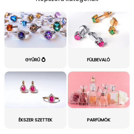
GYŰRŰ 💍
FÜLBEVALÓ
ÉKSZER SZETTEK
PARFÜMÖK