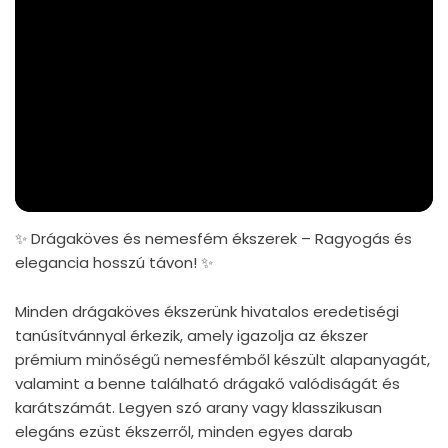
✨ Drágaköves és nemesfém ékszerek – Ragyogás és
elegancia hosszú távon! ✨
Minden drágaköves ékszerünk hivatalos eredetiségi
tanúsítvánnyal érkezik, amely igazolja az ékszer
prémium minőségű nemesfémből készült alapanyagát,
valamint a benne található drágakő valódiságát és
karátszámát. Legyen szó arany vagy klasszikusan
elegáns ezüst ékszerről, minden egyes darab