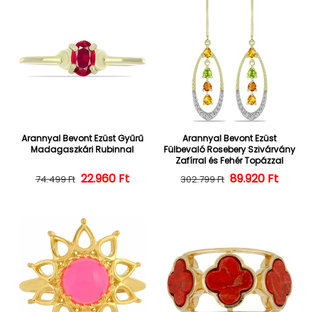
Arannyal Bevont Ezüst Gyűrű
Arannyal Bevont Ezüst
Madagaszkári Rubinnal
Fülbevaló Rosebery Szivárvány
Zafírral és Fehér Topázzal
22.960 Ft
Normál ár
Kedvezményes ár
Normál ár
Kedvezményes
89.920 Ft
74.499 Ft
302.799 Ft