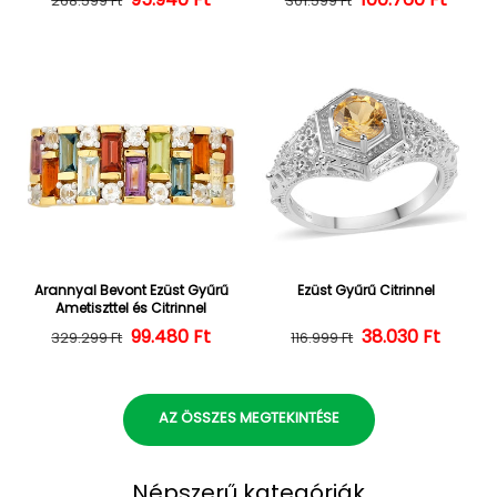
268.599 Ft
301.599 Ft
Arannyal Bevont Ezüst Gyűrű
Ezüst Gyűrű Citrinnel
Ametiszttel és Citrinnel
Normál ár
Kedvezményes ár
99.480 Ft
38.030 Ft
Normál ár
Kedvezményes
329.299 Ft
116.999 Ft
AZ ÖSSZES MEGTEKINTÉSE
Népszerű kategóriák