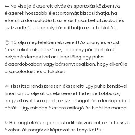
🛏 Ne viselje ékszereit alvás és sportolás közben! Az
ékszerek hosszabb élettartamát biztosíthatja, ha
elkerüli a dörzsölődést, az erős fizikai behatásokat és
az izzadtságot, amely károsíthatja azok felületét.
📦 Tárolja megfelelően ékszereit! Az arany és ezüst
ékszereket mindig száraz, alacsony páratartalmú
helyen érdemes tartani, lehetőleg egy puha
ékszerdobozban vagy bársonytasakban, hogy elkerülje
a karcolódást és a fakulást.
🧼 Tisztítsa rendszeresen ékszereit! Egy puha kendővel
finoman törölje át az ékszereket hetente többször,
hogy eltávolítsa a port, az izzadságot és a lecsapódott
párát – így minden ékszere csillogó és hibátlan marad.
✨ Ha megfelelően gondoskodik ékszereiről, azok hosszú
éveken át megőrzik káprázatos fényüket! ✨