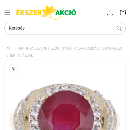
Az Ön
Bejelentkezés
kosara
Keresés
›
ARANNYAL BEVONT EZÜST GYŰRŰ MADAGASZKÁRI RUBINNAL ÉS
FEHÉR TOPÁZZAL
KIHAGYÁS, ÉS
UGRÁS A
TERMÉKADATOKRA