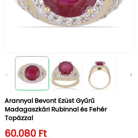
1.
2.
médiafájl
m
megnyitása
m
a
a
modális
m
párbeszédpanelen
p
Arannyal Bevont Ezüst Gyűrű
Madagaszkári Rubinnal és Fehér
Topázzal
Normál ár
60.080 Ft