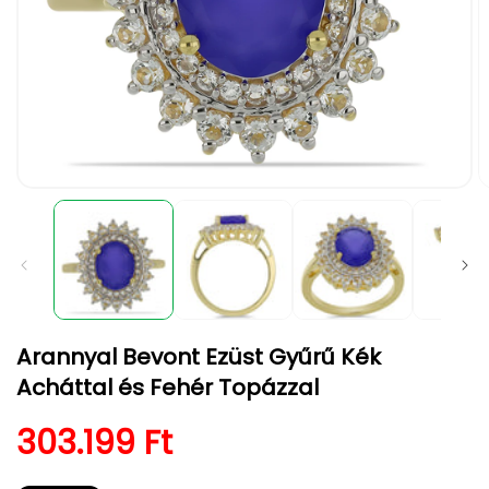
1.
2.
médiafájl
m
megnyitása
m
a
a
modális
m
párbeszédpanelen
p
Arannyal Bevont Ezüst Gyűrű Kék
Acháttal és Fehér Topázzal
Normál ár
303.199 Ft