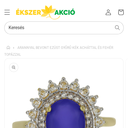
Az Ön
Bejelentkezés
kosara
Keresés
›
ARANNYAL BEVONT EZÜST GYŰRŰ KÉK ACHÁTTAL ÉS FEHÉR
TOPÁZZAL
KIHAGYÁS, ÉS
UGRÁS A
TERMÉKADATOKRA