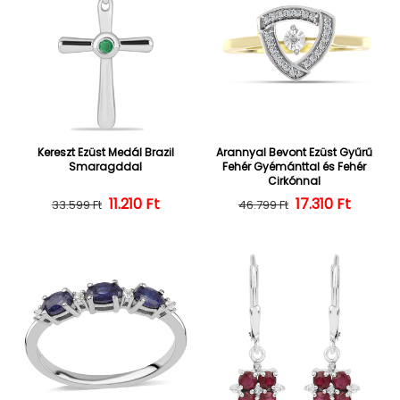
Kereszt Ezüst Medál Brazil
Arannyal Bevont Ezüst Gyűrű
Smaragddal
Fehér Gyémánttal és Fehér
Cirkónnal
Normál ár
Kedvezményes ár
11.210 Ft
Normál ár
Kedvezményes
17.310 Ft
33.599 Ft
46.799 Ft