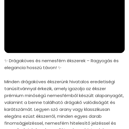
✨ Drágaköves és nemesfém ékszerek – Ragyogás és
elegancia hosszú távon! ✨
Minden drágaköves ékszerünk hivatalos eredetiségi
tanúsítvánnyal érkezik, amely igazolja az ékszer
prémium minőségű nemesfémből készült alapanyagát,
valamint a benne található drágakő valódiságát és
karátszámát. Legyen szó arany vagy klasszikusan
elegáns ezüst ékszerről, minden egyes darab
finomságjelzéssel, nemesfém hitelesítő jelzéssel és