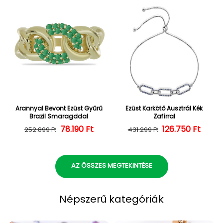
Arannyal Bevont Ezüst Gyűrű
Ezüst Karkötő Ausztrál Kék
Brazil Smaragddal
Zafírral
Normál ár
Kedvezményes ár
78.190 Ft
126.750 Ft
Normál ár
Kedvezményes
252.899 Ft
431.299 Ft
AZ ÖSSZES MEGTEKINTÉSE
Népszerű kategóriák