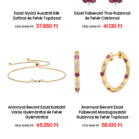
Ezüst Gyűrű Ausztrál Kék
Ezüst Fülbevaló Thai Rubinnal
Zafírral és Fehér Topázzal
és Fehér Cirkónnal
37.860 Ft
Normál ár
Kedvezményes ár
Normál ár
Kedvezményes
41.130 Ft
125.599 Ft
136.299 Ft
Arannyal Bevont Ezüst Karkötő
Arannyal Bevont Ezüst
Vörös Gyémánttal és Fehér
Fülbevaló Madagaszkári
Gyémánttal
Rubinnal és Fehér Topázzal
45.350 Ft
Normál ár
Kedvezményes ár
56.100 Ft
Normál ár
Kedvezményes
152.599 Ft
173.199 Ft