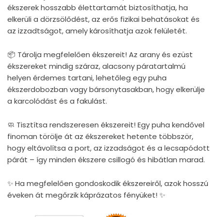
ékszerek hosszabb élettartamát biztosíthatja, ha
elkerüli a dörzsölődést, az erős fizikai behatásokat és
az izzadtságot, amely károsíthatja azok felületét.
📦 Tárolja megfelelően ékszereit! Az arany és ezüst
ékszereket mindig száraz, alacsony páratartalmú
helyen érdemes tartani, lehetőleg egy puha
ékszerdobozban vagy bársonytasakban, hogy elkerülje
a karcolódást és a fakulást.
🧼 Tisztítsa rendszeresen ékszereit! Egy puha kendővel
finoman törölje át az ékszereket hetente többször,
hogy eltávolítsa a port, az izzadságot és a lecsapódott
párát – így minden ékszere csillogó és hibátlan marad.
✨ Ha megfelelően gondoskodik ékszereiről, azok hosszú
éveken át megőrzik káprázatos fényüket! ✨