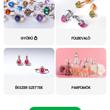
GYŰRŰ 💍
FÜLBEVALÓ
ÉKSZER SZETTEK
PARFÜMÖK