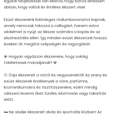
egyedi névjelzéssel van ellátva, hogy biztos lehessen
abban, hogy valódi és értékes ékszert visel.
Ezüst ékszereink különleges ródiumbevonatot kapnak,
amely nemcsak fokozza a csillogást, hanem extra
védelmet is nyújt az ékszer számára a kopás és az
elszíneződés ellen. Így minden ezüst ékszerünk hosszú
éveken át megőrzi szépségét és ragyogását.
💎 Hogyan vigyázzon ékszereire, hogy sokáig
tökéletesek maradjanak? 💎
💦 Óvja ékszereit a víztől és vegyszerektől! Az arany és
ezüst ékszerek érzékenyek a vízre, parfümre,
kozmetikumokra és tisztítószerekre, ezért mindig
célszerű levenni őket fürdés, kézmosás vagy takarítás
előtt.
🛏 Ne viselje ékszereit alvás és sportolás közben! Az