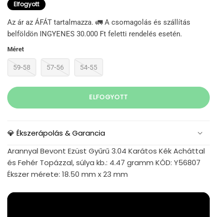
Elfogyott
Az ár az ÁFÁT tartalmazza. 🚛 A csomagolás és szállítás
belföldön INGYENES 30.000 Ft feletti rendelés esetén.
Méret
59-58
57-56
54-55
ELFOGYOTT
💎 Ékszerápolás & Garancia
Arannyal Bevont Ezüst Gyűrű 3.04 Karátos Kék Acháttal
és Fehér Topázzal, súlya kb.: 4.47 gramm KÓD: Y56807
Ékszer mérete: 18.50 mm x 23 mm