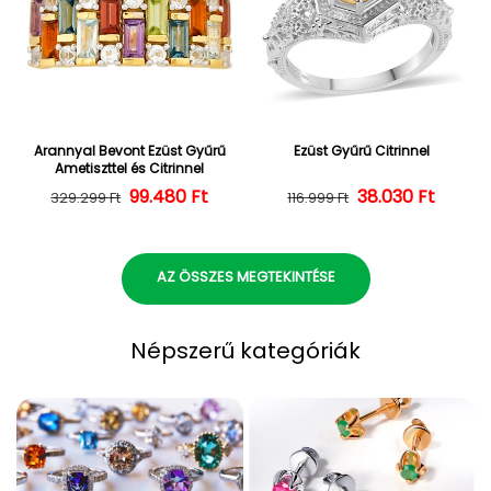
Arannyal Bevont Ezüst Gyűrű
Ezüst Gyűrű Citrinnel
Ametiszttel és Citrinnel
Normál ár
Kedvezményes ár
99.480 Ft
38.030 Ft
Normál ár
Kedvezményes
329.299 Ft
116.999 Ft
AZ ÖSSZES MEGTEKINTÉSE
Népszerű kategóriák