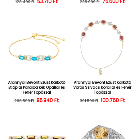
Normál ár
Kedvezményes ár
53.710 Ft
Normál ár
Kedvezményes
75.600 Ft
128.499 Ft
238.999 Ft
Arannyal Bevont Ezüst Karkötő
Arannyal Bevont Ezüst Karkötő
Etiópiai Paraiba Kék Opállal és
Vörös Szivacs Korallal és Fehér
Fehér Topázzal
Topázzal
Normál ár
Kedvezményes ár
95.940 Ft
100.760 Ft
Normál ár
Kedvezményes
268.599 Ft
301.599 Ft