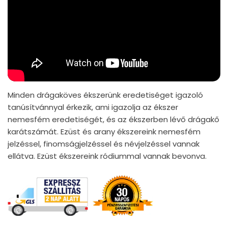
Minden drágaköves ékszerünk eredetiséget igazoló
tanúsítvánnyal érkezik, ami igazolja az ékszer
nemesfém eredetiségét, és az ékszerben lévő drágakő
karátszámát. Ezüst és arany ékszereink nemesfém
jelzéssel, finomságjelzéssel és névjelzéssel vannak
ellátva. Ezüst ékszereink ródiummal vannak bevonva.