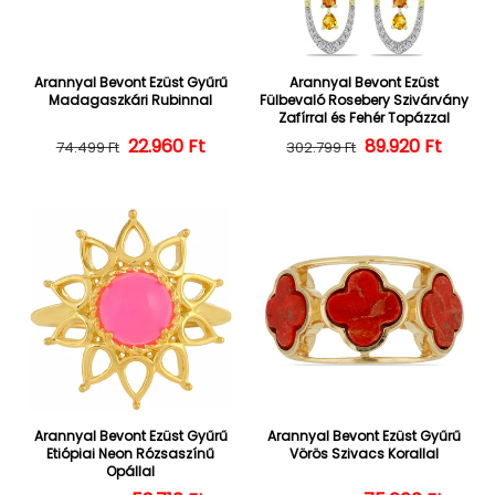
Arannyal Bevont Ezüst Gyűrű
Arannyal Bevont Ezüst
Madagaszkári Rubinnal
Fülbevaló Rosebery Szivárvány
Zafírral és Fehér Topázzal
22.960 Ft
Normál ár
Kedvezményes ár
Normál ár
Kedvezményes
89.920 Ft
74.499 Ft
302.799 Ft
Arannyal Bevont Ezüst Gyűrű
Arannyal Bevont Ezüst Gyűrű
Etiópiai Neon Rózsaszínű
Vörös Szivacs Korallal
Opállal