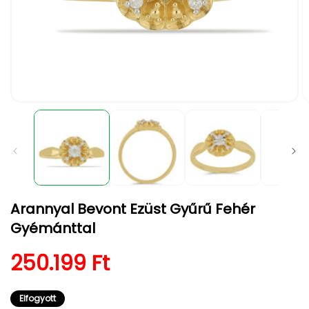
1.
2.
médiafájl
m
megnyitása
m
a
a
modális
m
párbeszédpanelen
p
Arannyal Bevont Ezüst Gyűrű Fehér
Gyémánttal
Normál ár
250.199 Ft
Elfogyott