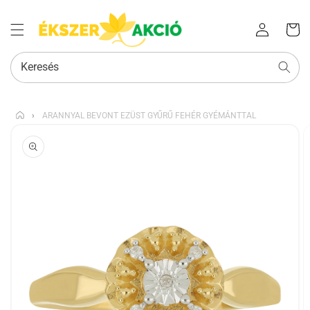
Az Ön
Bejelentkezés
kosara
Keresés
›
ARANNYAL BEVONT EZÜST GYŰRŰ FEHÉR GYÉMÁNTTAL
KIHAGYÁS, ÉS
UGRÁS A
TERMÉKADATOKRA