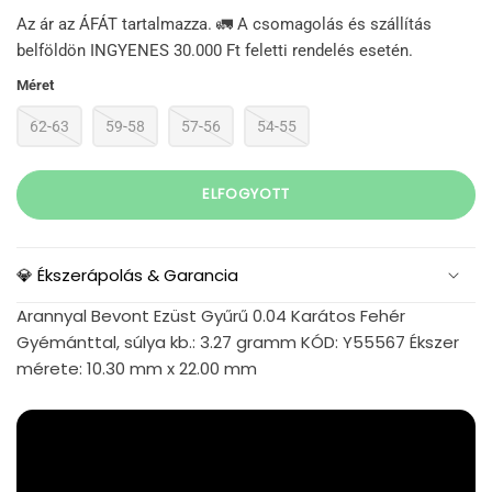
Az ár az ÁFÁT tartalmazza. 🚛 A csomagolás és szállítás
belföldön INGYENES 30.000 Ft feletti rendelés esetén.
Méret
62-63
59-58
57-56
54-55
ELFOGYOTT
💎 Ékszerápolás & Garancia
Arannyal Bevont Ezüst Gyűrű 0.04 Karátos Fehér
Gyémánttal, súlya kb.: 3.27 gramm KÓD: Y55567 Ékszer
mérete: 10.30 mm x 22.00 mm