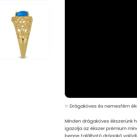
iafájl
gnyitása
dális
rbeszédpanelen
✨ Drágaköves és nemesfém éks
Minden drágaköves ékszerünk hi
igazolja az ékszer prémium mi
benne található drágakő valód