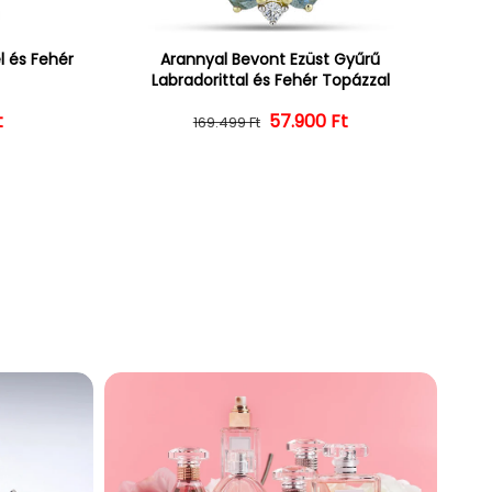
l és Fehér
Arannyal Bevont Ezüst Gyűrű
Labradorittal és Fehér Topázzal
t
ár
ényes ár
57.900 Ft
Normál ár
Kedvezményes ár
169.499 Ft