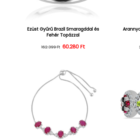
Ezüst Gyűrű Brazil Smaragddal és
Arannya
Fehér Topázzal
60.280 Ft
Normál ár
Kedvezményes ár
162.399 Ft