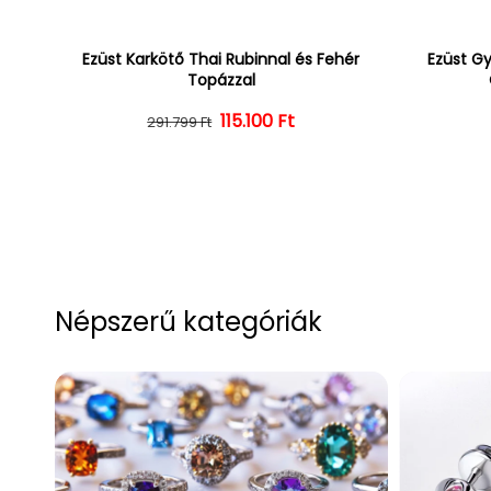
Ezüst Karkötő Thai Rubinnal és Fehér
Ezüst Gy
Topázzal
Normál ár
Kedvezményes ár
115.100 Ft
291.799 Ft
Népszerű kategóriák