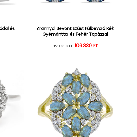
ddal és
Arannyal Bevont Ezüst Fülbevaló Kék
Gyémánttal és Fehér Topázzal
ár
ényes ár
106.330 Ft
Normál ár
Kedvezményes ár
329.699 Ft