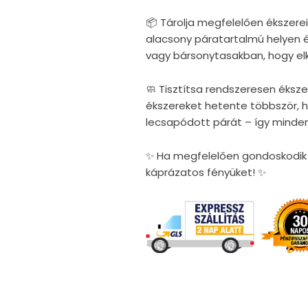
📦 Tárolja megfelelően ékszerei
alacsony páratartalmú helyen 
vagy bársonytasakban, hogy elke
🧼 Tisztítsa rendszeresen éksze
ékszereket hetente többször, ho
lecsapódott párát – így minden
✨ Ha megfelelően gondoskodik é
káprázatos fényüket! ✨