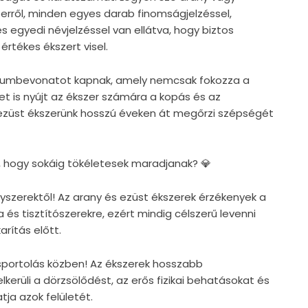
zerről, minden egyes darab finomságjelzéssel,
s egyedi névjelzéssel van ellátva, hogy biztos
értékes ékszert visel.
ódiumbevonatot kapnak, amely nemcsak fokozza a
et is nyújt az ékszer számára a kopás és az
 ezüst ékszerünk hosszú éveken át megőrzi szépségét
, hogy sokáig tökéletesek maradjanak? 💎
egyszerektől! Az arany és ezüst ékszerek érzékenyek a
 és tisztítószerekre, ezért mindig célszerű levenni
rítás előtt.
s sportolás közben! Az ékszerek hosszabb
lkerüli a dörzsölődést, az erős fizikai behatásokat és
tja azok felületét.