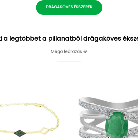
DRÁGAKÖVES ÉKSZEREK
i a legtöbbet a pillanatból drágaköves éksz
Mega leárazás 💎