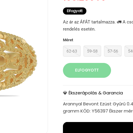
Elfogyott
Az ár az ÁFÁT tartalmazza. 🚛 A cs
rendelés esetén.
Méret
62-63
59-58
57-56
54
ELFOGYOTT
💎 Ékszerápolás & Garancia
Arannyal Bevont Ezüst Gyűrű 0.46 
gramm KÓD: Y56397 Ékszer mér