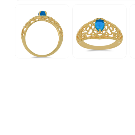
1.
médiafájl
megnyitása
a
modális
párbeszédpanelen
2.
3.
4.
médiafájl
médiafájl
méd
megnyitása
megnyitása
me
a
a
a
modális
modális
mo
párbeszédpanelen
párbeszédpanelen
pá