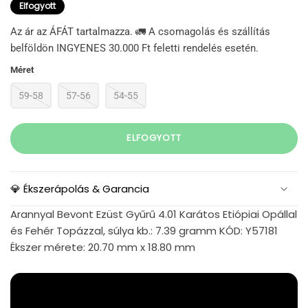
Elfogyott
Az ár az ÁFÁT tartalmazza. 🚛 A csomagolás és szállítás
belföldön INGYENES 30.000 Ft feletti rendelés esetén.
Méret
59-58
57-56
54-55
ELFOGYOTT
💎 Ékszerápolás & Garancia
Arannyal Bevont Ezüst Gyűrű 4.01 Karátos Etiópiai Opállal
és Fehér Topázzal, súlya kb.: 7.39 gramm KÓD: Y57181
Ékszer mérete: 20.70 mm x 18.80 mm