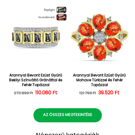
Arannyal Bevont Ezüst Gyűrű
Arannyal Bevont Ezüst Gyűrű
Bekilyi Színváltó Gránáttal és
Mohave Türkizzel és Fehér
Fehér Topázzal
Topázzal
110.080 Ft
Normál ár
Kedvezményes ár
39.520 Ft
Normál ár
Kedvezményes
273.899 Ft
121.799 Ft
AZ ÖSSZES MEGTEKINTÉSE
Népszerű kategóriák