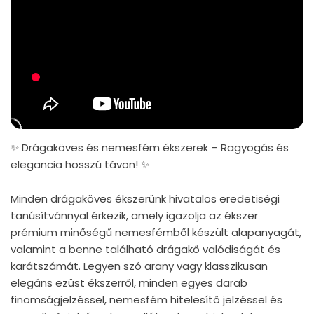
✨ Drágaköves és nemesfém ékszerek – Ragyogás és
elegancia hosszú távon! ✨
Minden drágaköves ékszerünk hivatalos eredetiségi
tanúsítvánnyal érkezik, amely igazolja az ékszer
prémium minőségű nemesfémből készült alapanyagát,
valamint a benne található drágakő valódiságát és
karátszámát. Legyen szó arany vagy klasszikusan
elegáns ezüst ékszerről, minden egyes darab
finomságjelzéssel, nemesfém hitelesítő jelzéssel és