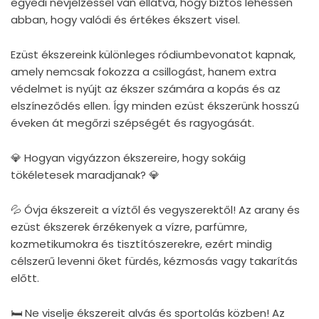
egyedi névjelzéssel van ellátva, hogy biztos lehessen
abban, hogy valódi és értékes ékszert visel.
Ezüst ékszereink különleges ródiumbevonatot kapnak,
amely nemcsak fokozza a csillogást, hanem extra
védelmet is nyújt az ékszer számára a kopás és az
elszíneződés ellen. Így minden ezüst ékszerünk hosszú
éveken át megőrzi szépségét és ragyogását.
💎 Hogyan vigyázzon ékszereire, hogy sokáig
tökéletesek maradjanak? 💎
💦 Óvja ékszereit a víztől és vegyszerektől! Az arany és
ezüst ékszerek érzékenyek a vízre, parfümre,
kozmetikumokra és tisztítószerekre, ezért mindig
célszerű levenni őket fürdés, kézmosás vagy takarítás
előtt.
🛏 Ne viselje ékszereit alvás és sportolás közben! Az