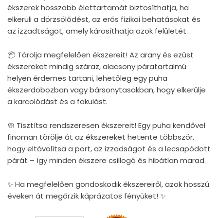
ékszerek hosszabb élettartamát biztosíthatja, ha
elkerüli a dörzsölődést, az erős fizikai behatásokat és
az izzadtságot, amely károsíthatja azok felületét.
📦 Tárolja megfelelően ékszereit! Az arany és ezüst
ékszereket mindig száraz, alacsony páratartalmú
helyen érdemes tartani, lehetőleg egy puha
ékszerdobozban vagy bársonytasakban, hogy elkerülje
a karcolódást és a fakulást.
🧼 Tisztítsa rendszeresen ékszereit! Egy puha kendővel
finoman törölje át az ékszereket hetente többször,
hogy eltávolítsa a port, az izzadságot és a lecsapódott
párát – így minden ékszere csillogó és hibátlan marad.
✨ Ha megfelelően gondoskodik ékszereiről, azok hosszú
éveken át megőrzik káprázatos fényüket! ✨