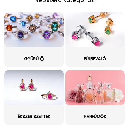
GYŰRŰ 💍
FÜLBEVALÓ
ÉKSZER SZETTEK
PARFÜMÖK