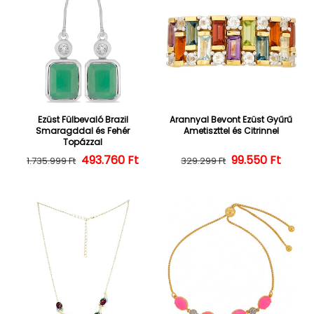
Ezüst Fülbevaló Brazil
Arannyal Bevont Ezüst Gyűrű
Smaragddal és Fehér
Ametiszttel és Citrinnel
Topázzal
493.760 Ft
Normál ár
Kedvezményes ár
Normál ár
Kedvezményes
99.550 Ft
1.735.999 Ft
329.299 Ft