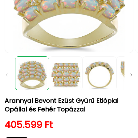
1.
2.
médiafájl
m
megnyitása
m
a
a
modális
m
párbeszédpanelen
p
Arannyal Bevont Ezüst Gyűrű Etiópiai
Opállal és Fehér Topázzal
Normál ár
405.599 Ft