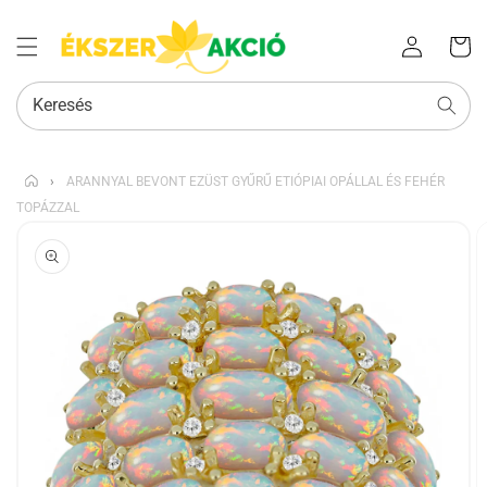
Az Ön
Bejelentkezés
kosara
Keresés
›
ARANNYAL BEVONT EZÜST GYŰRŰ ETIÓPIAI OPÁLLAL ÉS FEHÉR
TOPÁZZAL
KIHAGYÁS, ÉS
UGRÁS A
TERMÉKADATOKRA