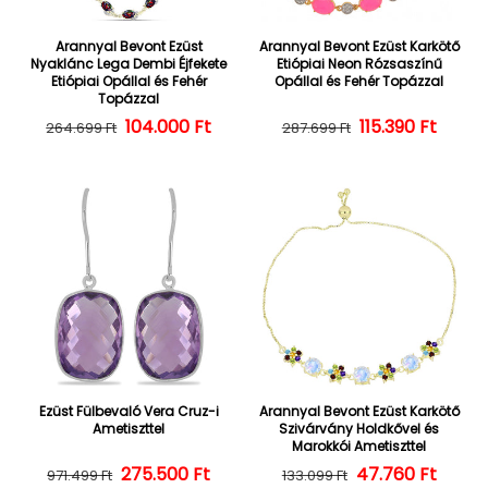
Arannyal Bevont Ezüst
Arannyal Bevont Ezüst Karkötő
Nyaklánc Lega Dembi Éjfekete
Etiópiai Neon Rózsaszínű
Etiópiai Opállal és Fehér
Opállal és Fehér Topázzal
Topázzal
104.000 Ft
Normál ár
Kedvezményes ár
Normál ár
Kedvezményes
115.390 Ft
264.699 Ft
287.699 Ft
Ezüst Fülbevaló Vera Cruz-i
Arannyal Bevont Ezüst Karkötő
Ametiszttel
Szivárvány Holdkővel és
Marokkói Ametiszttel
275.500 Ft
Normál ár
Kedvezményes ár
47.760 Ft
Normál ár
Kedvezményes
971.499 Ft
133.099 Ft