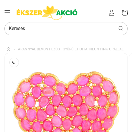
Az Ön
Bejelentkezés
kosara
Keresés
›
ARANNYAL BEVONT EZÜST GYŰRŰ ETIÓPIAI NEON PINK OPÁLLAL
KIHAGYÁS, ÉS
UGRÁS A
TERMÉKADATOKRA