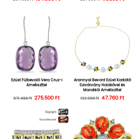
Ezüst Fülbevaló Vera Cruz-i
Arannyal Bevont Ezüst Karkötő
Ametiszttel
Szivárvány Holdkővel és
Marokkói Ametiszttel
275.500 Ft
Normál ár
Kedvezményes ár
47.760 Ft
Normál ár
Kedvezményes
971.499 Ft
133.099 Ft