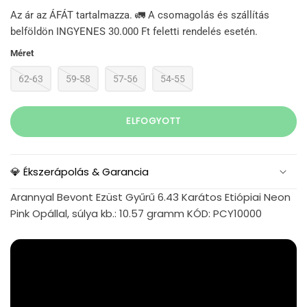
Az ár az ÁFÁT tartalmazza. 🚛 A csomagolás és szállítás
belföldön INGYENES 30.000 Ft feletti rendelés esetén.
Méret
62-63
59-58
57-56
54-55
ELFOGYOTT
💎 Ékszerápolás & Garancia
Arannyal Bevont Ezüst Gyűrű 6.43 Karátos Etiópiai Neon
Pink Opállal, súlya kb.: 10.57 gramm KÓD: PCY10000