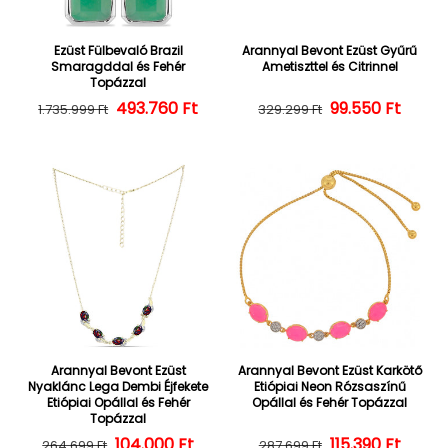
Ezüst Fülbevaló Brazil
Arannyal Bevont Ezüst Gyűrű
Smaragddal és Fehér
Ametiszttel és Citrinnel
Topázzal
493.760 Ft
Normál ár
Kedvezményes ár
Normál ár
Kedvezményes
99.550 Ft
1.735.999 Ft
329.299 Ft
Arannyal Bevont Ezüst
Arannyal Bevont Ezüst Karkötő
Nyaklánc Lega Dembi Éjfekete
Etiópiai Neon Rózsaszínű
Etiópiai Opállal és Fehér
Opállal és Fehér Topázzal
Topázzal
104.000 Ft
Normál ár
Kedvezményes ár
Normál ár
Kedvezményes
115.390 Ft
264.699 Ft
287.699 Ft