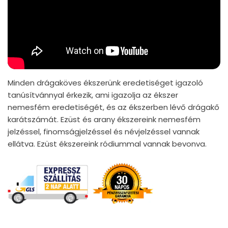
Minden drágaköves ékszerünk eredetiséget igazoló
tanúsítvánnyal érkezik, ami igazolja az ékszer
nemesfém eredetiségét, és az ékszerben lévő drágakő
karátszámát. Ezüst és arany ékszereink nemesfém
jelzéssel, finomságjelzéssel és névjelzéssel vannak
ellátva. Ezüst ékszereink ródiummal vannak bevonva.