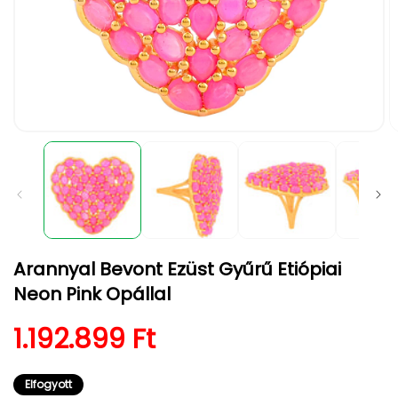
1.
2.
médiafájl
m
megnyitása
m
a
a
modális
m
párbeszédpanelen
p
Arannyal Bevont Ezüst Gyűrű Etiópiai
Neon Pink Opállal
Normál ár
1.192.899 Ft
Elfogyott