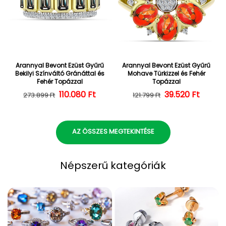
Arannyal Bevont Ezüst Gyűrű
Arannyal Bevont Ezüst Gyűrű
Bekilyi Színváltó Gránáttal és
Mohave Türkizzel és Fehér
Fehér Topázzal
Topázzal
110.080 Ft
Normál ár
Kedvezményes ár
39.520 Ft
Normál ár
Kedvezményes
273.899 Ft
121.799 Ft
AZ ÖSSZES MEGTEKINTÉSE
Népszerű kategóriák