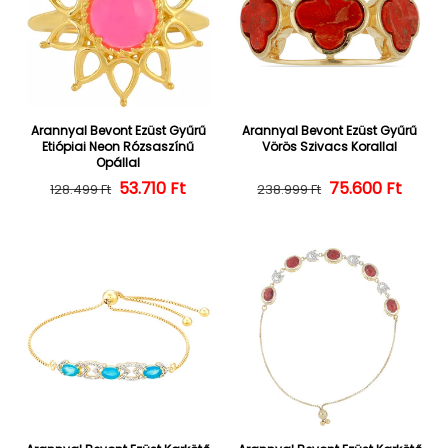
Arannyal Bevont Ezüst Gyűrű
Arannyal Bevont Ezüst Gyűrű
Etiópiai Neon Rózsaszínű
Vörös Szivacs Korallal
Opállal
Normál ár
Kedvezményes ár
53.710 Ft
Normál ár
Kedvezményes
75.600 Ft
128.499 Ft
238.999 Ft