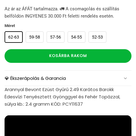
Az ár az ÁFÁT tartalmazza. 🚛 A csomagolás és szállítás
belföldön INGYENES 30.000 Ft feletti rendelés esetén.
Méret
62-63
59-58
57-56
54-55
52-53
KOSÁRBA RAKOM
💎 Ékszerápolás & Garancia
Arannyal Bevont Ezüst Gyűrű 2.49 Karátos Barokk
Édesvízi Tenyésztett Gyönggyel és Fehér Topázzal,
súlya kb.: 2.4 gramm KÓD: PCY11637