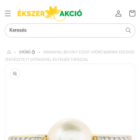
Az Ön
Bejelentkezés
kosara
Keresés
›
GYŰRŰ 💍
›
ARANNYAL BEVONT EZÜST GYŰRŰ BAROKK ÉDESVÍZI
TENYÉSZTETT GYÖNGGYEL ÉS FEHÉR TOPÁZZAL
KIHAGYÁS, ÉS
UGRÁS A
TERMÉKADATOKRA