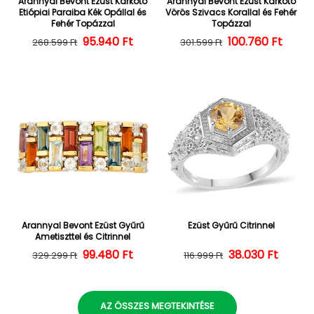
Arannyal Bevont Ezüst Karkötő
Arannyal Bevont Ezüst Karkötő
Etiópiai Paraiba Kék Opállal és
Vörös Szivacs Korallal és Fehér
Fehér Topázzal
Topázzal
Normál ár
Kedvezményes ár
95.940 Ft
100.760 Ft
Normál ár
Kedvezményes
268.599 Ft
301.599 Ft
Arannyal Bevont Ezüst Gyűrű
Ezüst Gyűrű Citrinnel
Ametiszttel és Citrinnel
Normál ár
Kedvezményes ár
99.480 Ft
38.030 Ft
Normál ár
Kedvezményes
329.299 Ft
116.999 Ft
AZ ÖSSZES MEGTEKINTÉSE