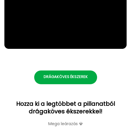
DRÁGAKÖVES ÉKSZEREK
Hozza ki a legtöbbet a pillanatból
drágaköves ékszerekkel!
Mega leárazás 💎