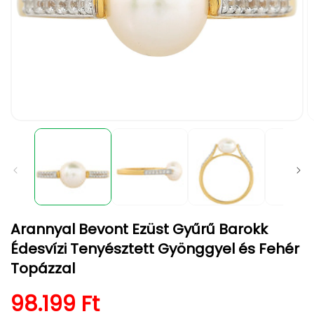
1.
2.
médiafájl
m
megnyitása
m
a
a
modális
m
párbeszédpanelen
p
Arannyal Bevont Ezüst Gyűrű Barokk
Édesvízi Tenyésztett Gyönggyel és Fehér
Topázzal
Normál ár
98.199 Ft