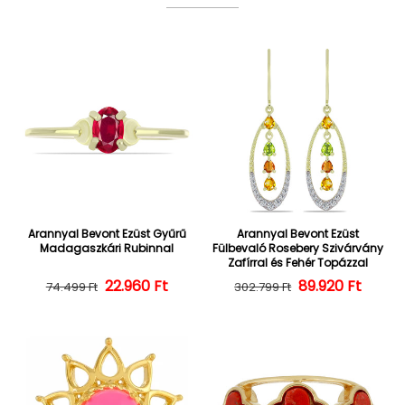
Arannyal Bevont Ezüst Gyűrű
Arannyal Bevont Ezüst
Madagaszkári Rubinnal
Fülbevaló Rosebery Szivárvány
Zafírral és Fehér Topázzal
22.960 Ft
Normál ár
Kedvezményes ár
Normál ár
Kedvezményes
89.920 Ft
74.499 Ft
302.799 Ft