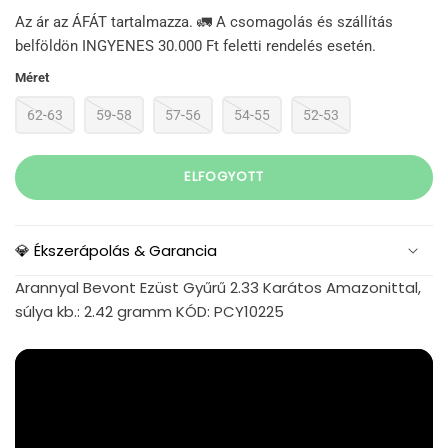
Az ár az ÁFÁT tartalmazza. 🚛 A csomagolás és szállítás
belföldön INGYENES 30.000 Ft feletti rendelés esetén.
Méret
62-63
59-58
57-56
54-55
52-53
ELFOGYOTT
💎 Ékszerápolás & Garancia
Arannyal Bevont Ezüst Gyűrű 2.33 Karátos Amazonittal,
súlya kb.: 2.42 gramm KÓD: PCY10225