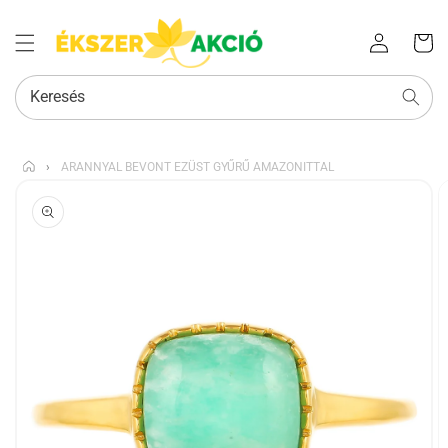
Az Ön
Bejelentkezés
kosara
Keresés
›
ARANNYAL BEVONT EZÜST GYŰRŰ AMAZONITTAL
KIHAGYÁS, ÉS
UGRÁS A
TERMÉKADATOKRA