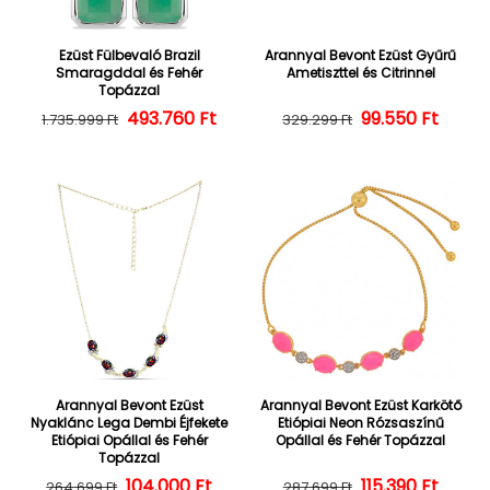
Ezüst Fülbevaló Brazil
Arannyal Bevont Ezüst Gyűrű
Smaragddal és Fehér
Ametiszttel és Citrinnel
Topázzal
493.760 Ft
Normál ár
Kedvezményes ár
Normál ár
Kedvezményes
99.550 Ft
1.735.999 Ft
329.299 Ft
Arannyal Bevont Ezüst
Arannyal Bevont Ezüst Karkötő
Nyaklánc Lega Dembi Éjfekete
Etiópiai Neon Rózsaszínű
Etiópiai Opállal és Fehér
Opállal és Fehér Topázzal
Topázzal
104.000 Ft
Normál ár
Kedvezményes ár
Normál ár
Kedvezményes
115.390 Ft
264.699 Ft
287.699 Ft