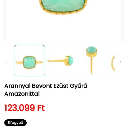
1.
2.
médiafájl
m
megnyitása
m
a
a
modális
m
párbeszédpanelen
p
Arannyal Bevont Ezüst Gyűrű
Amazonittal
Normál ár
123.099 Ft
Elfogyott