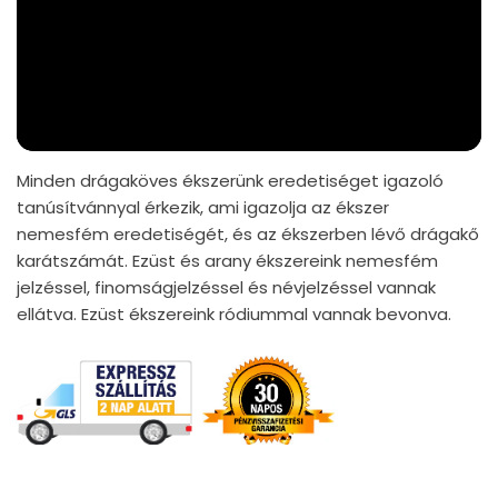
Minden drágaköves ékszerünk eredetiséget igazoló
tanúsítvánnyal érkezik, ami igazolja az ékszer
nemesfém eredetiségét, és az ékszerben lévő drágakő
karátszámát. Ezüst és arany ékszereink nemesfém
jelzéssel, finomságjelzéssel és névjelzéssel vannak
ellátva. Ezüst ékszereink ródiummal vannak bevonva.