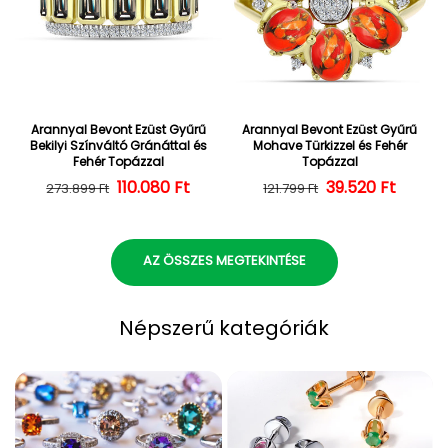
Arannyal Bevont Ezüst Gyűrű
Arannyal Bevont Ezüst Gyűrű
Bekilyi Színváltó Gránáttal és
Mohave Türkizzel és Fehér
Fehér Topázzal
Topázzal
110.080 Ft
Normál ár
Kedvezményes ár
39.520 Ft
Normál ár
Kedvezményes
273.899 Ft
121.799 Ft
AZ ÖSSZES MEGTEKINTÉSE
Népszerű kategóriák