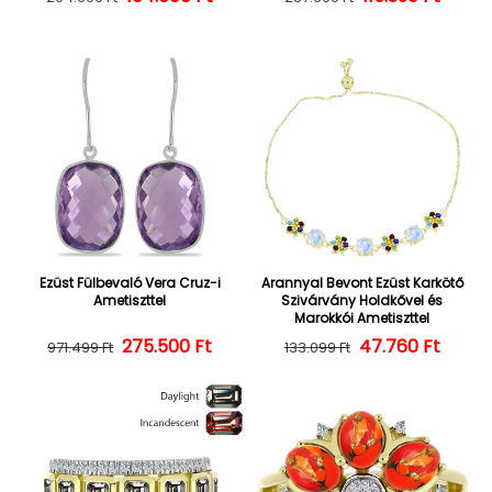
Ezüst Fülbevaló Vera Cruz-i
Arannyal Bevont Ezüst Karkötő
Ametiszttel
Szivárvány Holdkővel és
Marokkói Ametiszttel
275.500 Ft
Normál ár
Kedvezményes ár
47.760 Ft
Normál ár
Kedvezményes
971.499 Ft
133.099 Ft