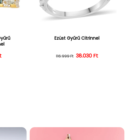
Gyűrű
Ezüst Gyűrű Citrinnel
nel
ár
ényes ár
t
38.030 Ft
Normál ár
Kedvezményes ár
116.999 Ft