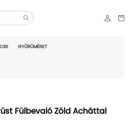
Az Ön
Bejelentkezés
kosara
NCEK
GYŰRŰMÉRET
üst Fülbevaló Zöld Acháttal