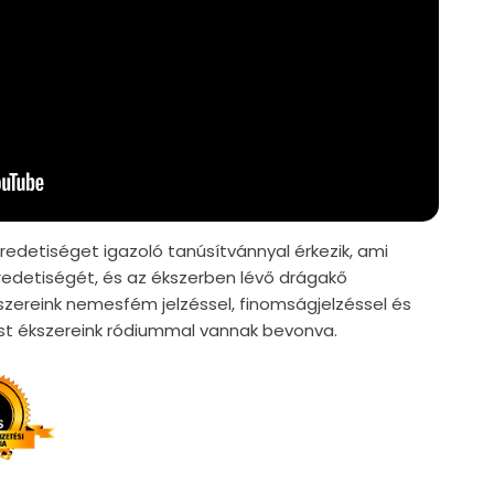
edetiséget igazoló tanúsítvánnyal érkezik, ami
edetiségét, és az ékszerben lévő drágakő
szereink nemesfém jelzéssel, finomságjelzéssel és
züst ékszereink ródiummal vannak bevonva.