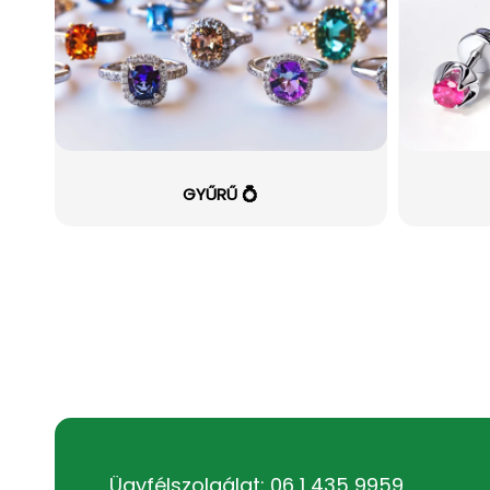
GYŰRŰ 💍
Ügyfélszolgálat: 06 1 435 9959