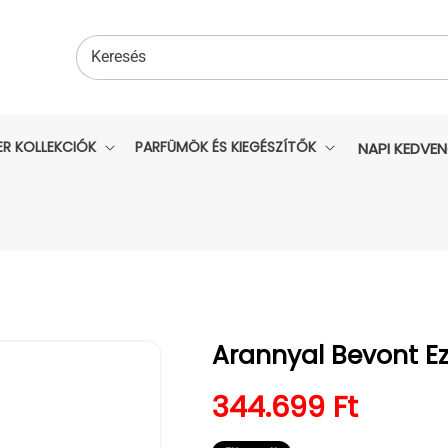
Keresés
ER KOLLEKCIÓK
PARFÜMÖK ÉS KIEGÉSZÍTŐK
NAPI KEDVE
Arannyal Bevont Ez
Normál ár
344.699 Ft