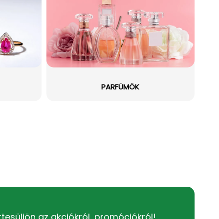
PARFÜMÖK
rtesüljön az akciókról, promóciókról!