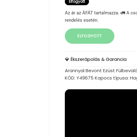
Elfogyott
Az ár az ÁFÁT tartalmazza. 🚛 A cs
rendelés esetén.
ELFOGYOTT
💎 Ékszerápolás & Garancia
Arannyal Bevont Ezüst Fülbevaló
KÓD: Y49675 Kapocs típusa: H