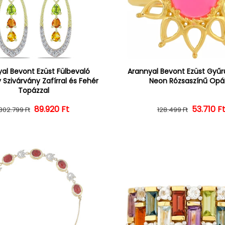
al Bevont Ezüst Fülbevaló
Arannyal Bevont Ezüst Gyűrű
 Szivárvány Zafírral és Fehér
Neon Rózsaszínű Opál
Topázzal
Normál ár
Kedvezményes ár
89.920 Ft
Normál 
Kedvezm
53.710 F
302.799 Ft
128.499 Ft