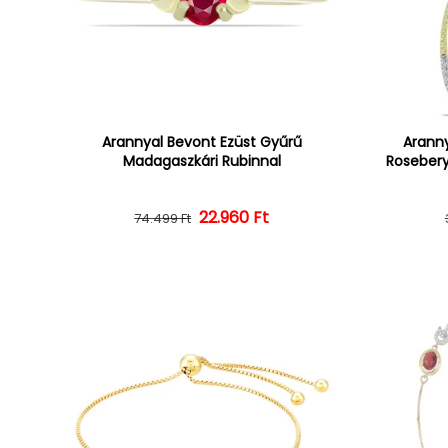
Arannyal Bevont Ezüst Gyűrű
Aranny
Madagaszkári Rubinnal
Rosebery
22.960 Ft
Normál ár
Kedvezményes ár
74.499 Ft