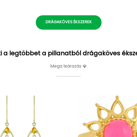
DRÁGAKÖVES ÉKSZEREK
i a legtöbbet a pillanatból drágaköves éksz
Mega leárazás 💎