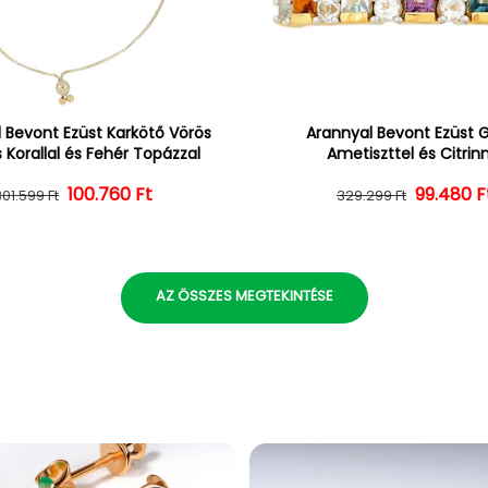
 Bevont Ezüst Karkötő Vörös
Arannyal Bevont Ezüst 
 Korallal és Fehér Topázzal
Ametiszttel és Citrin
100.760 Ft
Normál ár
Kedvezményes ár
Normál 
Kedvezm
99.480 F
301.599 Ft
329.299 Ft
AZ ÖSSZES MEGTEKINTÉSE