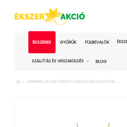
ÉKSZ
ÉKSZEREK
GYŰRŰK
FÜLBEVALÓK
SZÁLLÍTÁS ÉS VISSZAKÜLDÉS
BLOG
›
ARANNYAL BEVONT EZÜST FÜLBEVALÓ ZÖLD ACHÁTTAL
KIHAGYÁS, ÉS
UGRÁS A
TERMÉKADATOKRA