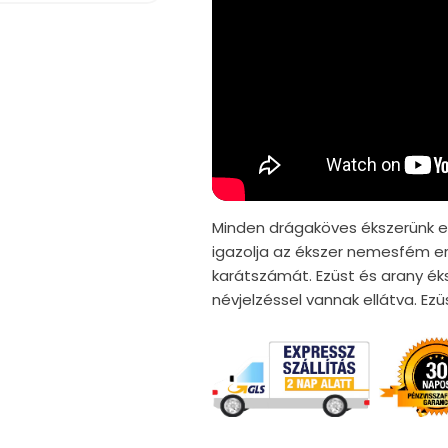
Minden drágaköves ékszerünk er
igazolja az ékszer nemesfém er
karátszámát. Ezüst és arany ék
névjelzéssel vannak ellátva. E