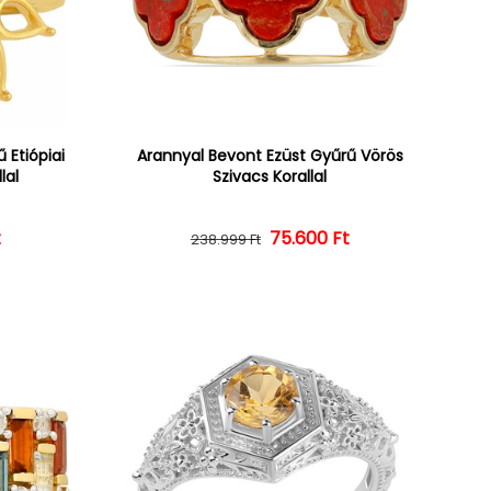
 Etiópiai
Arannyal Bevont Ezüst Gyűrű Vörös
lal
Szivacs Korallal
ár
ényes ár
t
Normál ár
Kedvezményes ár
75.600 Ft
238.999 Ft