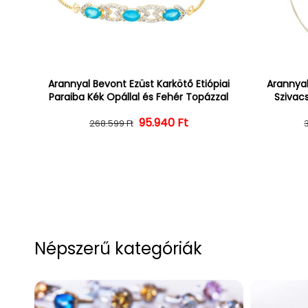
Arannyal Bevont Ezüst Karkötő Etiópiai
Arannyal
Paraiba Kék Opállal és Fehér Topázzal
Szivacs
Normál ár
Kedvezményes ár
95.940 Ft
268.599 Ft
Népszerű kategóriák