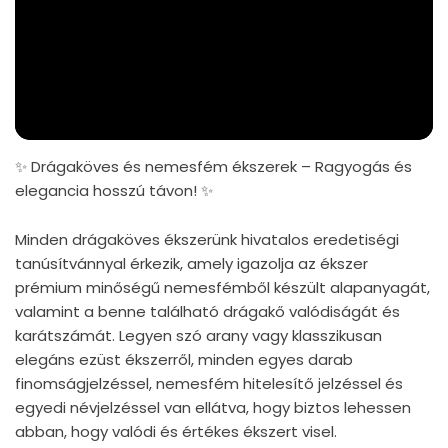
✨ Drágaköves és nemesfém ékszerek – Ragyogás és
elegancia hosszú távon! ✨
Minden drágaköves ékszerünk hivatalos eredetiségi
tanúsítvánnyal érkezik, amely igazolja az ékszer
prémium minőségű nemesfémből készült alapanyagát,
valamint a benne található drágakő valódiságát és
karátszámát. Legyen szó arany vagy klasszikusan
elegáns ezüst ékszerről, minden egyes darab
finomságjelzéssel, nemesfém hitelesítő jelzéssel és
egyedi névjelzéssel van ellátva, hogy biztos lehessen
abban, hogy valódi és értékes ékszert visel.