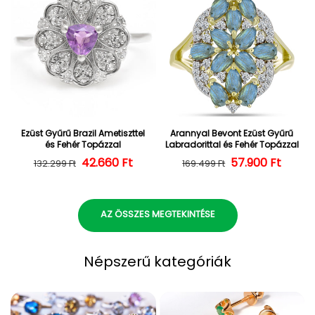
Ezüst Gyűrű Brazil Ametiszttel
Arannyal Bevont Ezüst Gyűrű
és Fehér Topázzal
Labradorittal és Fehér Topázzal
42.660 Ft
Normál ár
Kedvezményes ár
57.900 Ft
Normál ár
Kedvezményes
132.299 Ft
169.499 Ft
AZ ÖSSZES MEGTEKINTÉSE
Népszerű kategóriák