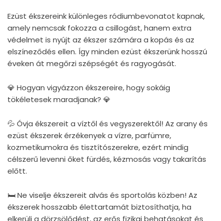
Ezüst ékszereink különleges ródiumbevonatot kapnak,
amely nemcsak fokozza a csillogást, hanem extra
védelmet is nyújt az ékszer számára a kopás és az
elszíneződés ellen. Így minden ezüst ékszerünk hosszú
éveken át megőrzi szépségét és ragyogását.
💎 Hogyan vigyázzon ékszereire, hogy sokáig
tökéletesek maradjanak? 💎
💦 Óvja ékszereit a víztől és vegyszerektől! Az arany és
ezüst ékszerek érzékenyek a vízre, parfümre,
kozmetikumokra és tisztítószerekre, ezért mindig
célszerű levenni őket fürdés, kézmosás vagy takarítás
előtt.
🛏 Ne viselje ékszereit alvás és sportolás közben! Az
ékszerek hosszabb élettartamát biztosíthatja, ha
elkerüli a dörzsölődést, az erős fizikai behatásokat és