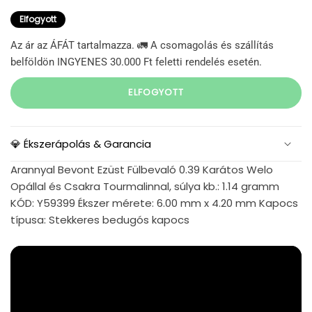
Elfogyott
Az ár az ÁFÁT tartalmazza. 🚛 A csomagolás és szállítás
belföldön INGYENES 30.000 Ft feletti rendelés esetén.
ELFOGYOTT
💎 Ékszerápolás & Garancia
Arannyal Bevont Ezüst Fülbevaló 0.39 Karátos Welo
Opállal és Csakra Tourmalinnal, súlya kb.: 1.14 gramm
KÓD: Y59399 Ékszer mérete: 6.00 mm x 4.20 mm Kapocs
típusa: Stekkeres bedugós kapocs