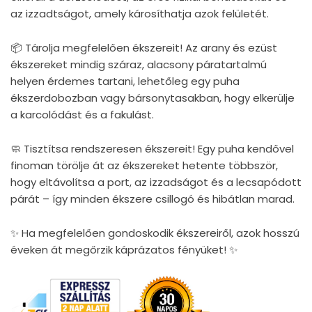
az izzadtságot, amely károsíthatja azok felületét.
📦 Tárolja megfelelően ékszereit! Az arany és ezüst
ékszereket mindig száraz, alacsony páratartalmú
helyen érdemes tartani, lehetőleg egy puha
ékszerdobozban vagy bársonytasakban, hogy elkerülje
a karcolódást és a fakulást.
🧼 Tisztítsa rendszeresen ékszereit! Egy puha kendővel
finoman törölje át az ékszereket hetente többször,
hogy eltávolítsa a port, az izzadságot és a lecsapódott
párát – így minden ékszere csillogó és hibátlan marad.
✨ Ha megfelelően gondoskodik ékszereiről, azok hosszú
éveken át megőrzik káprázatos fényüket! ✨