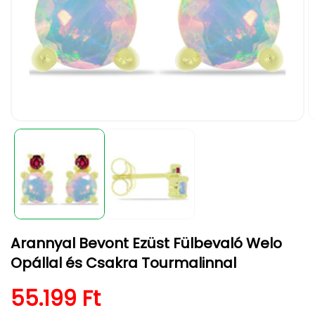
1.
2.
médiafájl
m
megnyitása
m
a
a
modális
m
párbeszédpanelen
p
Arannyal Bevont Ezüst Fülbevaló Welo
Opállal és Csakra Tourmalinnal
Normál ár
55.199 Ft