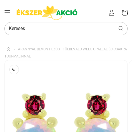
Az Ön
Bejelentkezés
kosara
Keresés
›
ARANNYAL BEVONT EZÜST FÜLBEVALÓ WELO OPÁLLAL ÉS CSAKRA
TOURMALINNAL
KIHAGYÁS, ÉS
UGRÁS A
TERMÉKADATOKRA