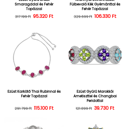
Smaragddal és Fehér
Fülbevaló Kék Gyémánttal és
Topázzal
Fehér Topázzal
95.320 Ft
Normál ár
Kedvezményes ár
106.330 Ft
Normál ár
Kedvezményes
317.199 Ft
329.699 Ft
Ezüst Karkötő Thai Rubinnal és
Ezüst Gyűrű Marokkói
Fehér Topázzal
Ametiszttel és Changbai
Peridottal
Normál ár
Kedvezményes ár
115.100 Ft
39.730 Ft
Normál ár
Kedvezményes
291.799 Ft
121.899 Ft