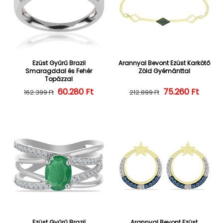
Ezüst Gyűrű Brazil
Arannyal Bevont Ezüst Karkötő
Smaragddal és Fehér
Zöld Gyémánttal
Topázzal
60.280 Ft
Normál ár
Kedvezményes ár
75.260 Ft
Normál ár
Kedvezményes
162.399 Ft
212.899 Ft
Ezüst Gyűrű Brazil
Arannyal Bevont Ezüst