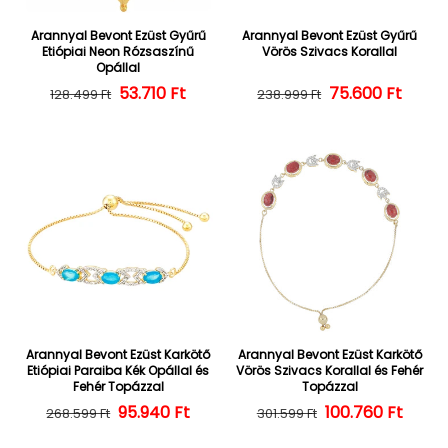
Arannyal Bevont Ezüst Gyűrű
Arannyal Bevont Ezüst Gyűrű
Etiópiai Neon Rózsaszínű
Vörös Szivacs Korallal
Opállal
Normál ár
Kedvezményes ár
53.710 Ft
Normál ár
Kedvezményes
75.600 Ft
128.499 Ft
238.999 Ft
Arannyal Bevont Ezüst Karkötő
Arannyal Bevont Ezüst Karkötő
Etiópiai Paraiba Kék Opállal és
Vörös Szivacs Korallal és Fehér
Fehér Topázzal
Topázzal
Normál ár
Kedvezményes ár
95.940 Ft
100.760 Ft
Normál ár
Kedvezményes
268.599 Ft
301.599 Ft