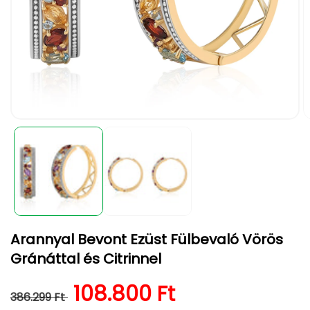
1.
2.
médiafájl
m
megnyitása
m
a
a
modális
m
párbeszédpanelen
p
Arannyal Bevont Ezüst Fülbevaló Vörös
Gránáttal és Citrinnel
Normál ár
Kedvezményes ár
108.800 Ft
386.299 Ft