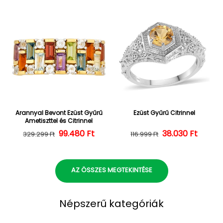
Arannyal Bevont Ezüst Gyűrű
Ezüst Gyűrű Citrinnel
Ametiszttel és Citrinnel
Normál ár
Kedvezményes ár
99.480 Ft
38.030 Ft
Normál ár
Kedvezményes
329.299 Ft
116.999 Ft
AZ ÖSSZES MEGTEKINTÉSE
Népszerű kategóriák