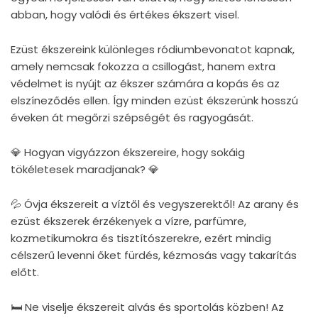
abban, hogy valódi és értékes ékszert visel.
Ezüst ékszereink különleges ródiumbevonatot kapnak,
amely nemcsak fokozza a csillogást, hanem extra
védelmet is nyújt az ékszer számára a kopás és az
elszíneződés ellen. Így minden ezüst ékszerünk hosszú
éveken át megőrzi szépségét és ragyogását.
💎 Hogyan vigyázzon ékszereire, hogy sokáig
tökéletesek maradjanak? 💎
💦 Óvja ékszereit a víztől és vegyszerektől! Az arany és
ezüst ékszerek érzékenyek a vízre, parfümre,
kozmetikumokra és tisztítószerekre, ezért mindig
célszerű levenni őket fürdés, kézmosás vagy takarítás
előtt.
🛏 Ne viselje ékszereit alvás és sportolás közben! Az