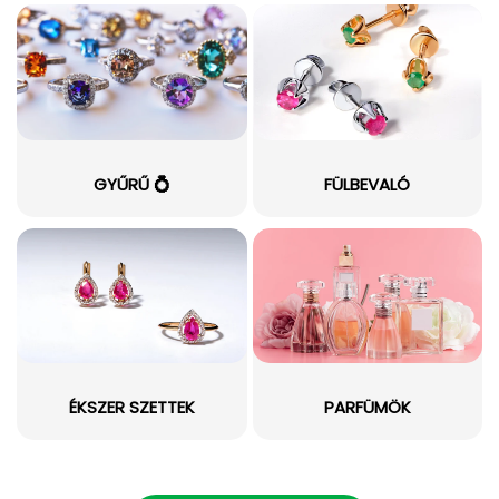
GYŰRŰ 💍
FÜLBEVALÓ
ÉKSZER SZETTEK
PARFÜMÖK