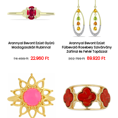
Arannyal Bevont Ezüst Gyűrű
Arannyal Bevont Ezüst
Madagaszkári Rubinnal
Fülbevaló Rosebery Szivárvány
Zafírral és Fehér Topázzal
22.960 Ft
Normál ár
Kedvezményes ár
Normál ár
Kedvezményes
89.920 Ft
74.499 Ft
302.799 Ft