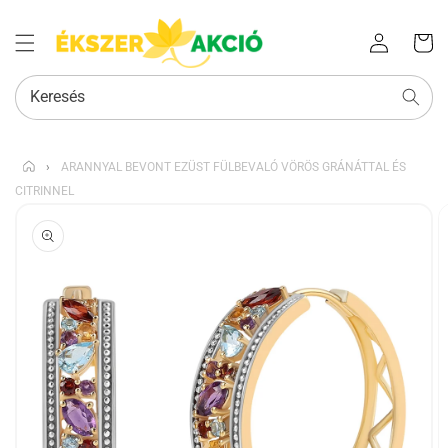
Az Ön
Bejelentkezés
kosara
Keresés
›
ARANNYAL BEVONT EZÜST FÜLBEVALÓ VÖRÖS GRÁNÁTTAL ÉS
CITRINNEL
KIHAGYÁS, ÉS
UGRÁS A
TERMÉKADATOKRA