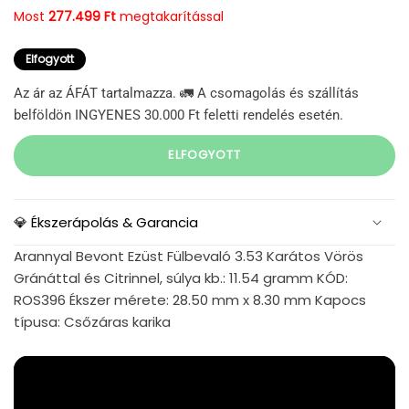
Most
277.499 Ft
megtakarítással
Elfogyott
Az ár az ÁFÁT tartalmazza. 🚛 A csomagolás és szállítás
belföldön INGYENES 30.000 Ft feletti rendelés esetén.
ELFOGYOTT
💎 Ékszerápolás & Garancia
Arannyal Bevont Ezüst Fülbevaló 3.53 Karátos Vörös
Gránáttal és Citrinnel, súlya kb.: 11.54 gramm KÓD:
ROS396 Ékszer mérete: 28.50 mm x 8.30 mm Kapocs
típusa: Csőzáras karika