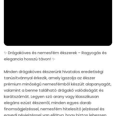
✨ Drágaköves és nemesfém ékszerek – Ragyogás és
elegancia hosszú távon! ✨
Minden drágaköves ékszerünk hivatalos eredetiségi
tanúsítvánnyal érkezik, amely igazolja az ékszer
prémium minőségű nemesfémből készült alapanyagát,
valamint a benne található drágakő valódiságát és
karátszámát. Legyen szó arany vagy klasszikusan
elegáns ezüst ékszerről, minden egyes darab
finomságjelzéssel, nemesfém hitelesítő jelzéssel és
egyedi névjelzéssel van ellátva, hogy biztos lehessen