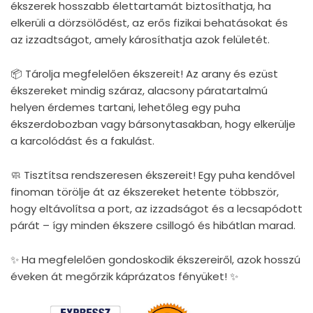
ékszerek hosszabb élettartamát biztosíthatja, ha
elkerüli a dörzsölődést, az erős fizikai behatásokat és
az izzadtságot, amely károsíthatja azok felületét.
📦 Tárolja megfelelően ékszereit! Az arany és ezüst
ékszereket mindig száraz, alacsony páratartalmú
helyen érdemes tartani, lehetőleg egy puha
ékszerdobozban vagy bársonytasakban, hogy elkerülje
a karcolódást és a fakulást.
🧼 Tisztítsa rendszeresen ékszereit! Egy puha kendővel
finoman törölje át az ékszereket hetente többször,
hogy eltávolítsa a port, az izzadságot és a lecsapódott
párát – így minden ékszere csillogó és hibátlan marad.
✨ Ha megfelelően gondoskodik ékszereiről, azok hosszú
éveken át megőrzik káprázatos fényüket! ✨