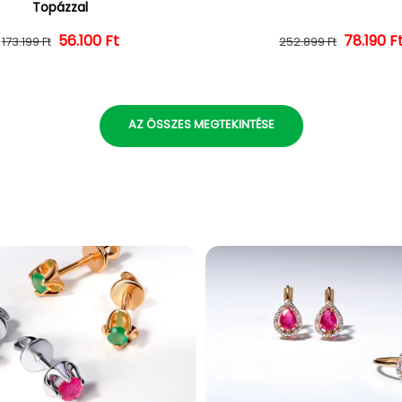
Topázzal
56.100 Ft
Normál ár
Kedvezményes ár
Normál 
Kedvezm
78.190 F
173.199 Ft
252.899 Ft
AZ ÖSSZES MEGTEKINTÉSE