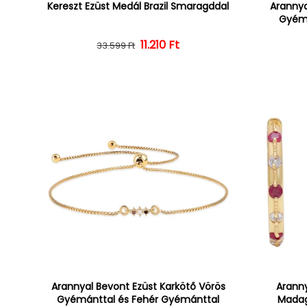
Kereszt Ezüst Medál Brazil Smaragddal
Arannya
Gyémá
Normál ár
Kedvezményes ár
11.210 Ft
33.599 Ft
Arannyal Bevont Ezüst Karkötő Vörös
Aranny
Gyémánttal és Fehér Gyémánttal
Madag