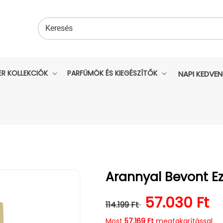
Keresés
ER KOLLEKCIÓK
PARFÜMÖK ÉS KIEGÉSZÍTŐK
NAPI KEDVE
Arannyal Bevont E
Normál ár
Kedvezmén
57.030 Ft
114.199 Ft
Most
57.169 Ft
megtakarítással