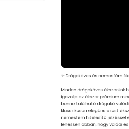
✨ Drágaköves és nemesfém éks
Minden drágaköves ékszerünk hi
igazolja az ékszer prémium mi
benne található drágakő valód
klasszikusan elegáns ezüst éks
nemesfém hitelesítő jelzéssel é
lehessen abban, hogy valódi és 