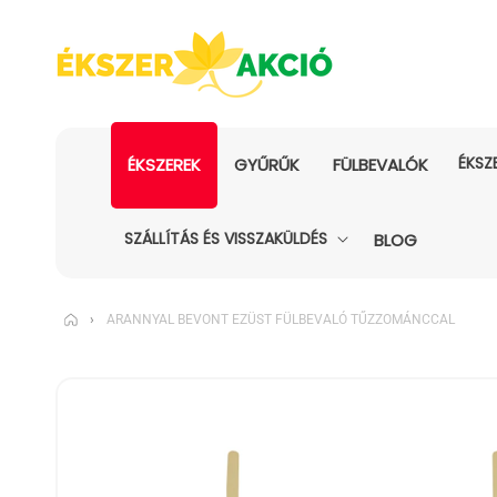
ÉKSZ
ÉKSZEREK
GYŰRŰK
FÜLBEVALÓK
SZÁLLÍTÁS ÉS VISSZAKÜLDÉS
BLOG
›
ARANNYAL BEVONT EZÜST FÜLBEVALÓ TŰZZOMÁNCCAL
KIHAGYÁS, ÉS
UGRÁS A
TERMÉKADATOKRA