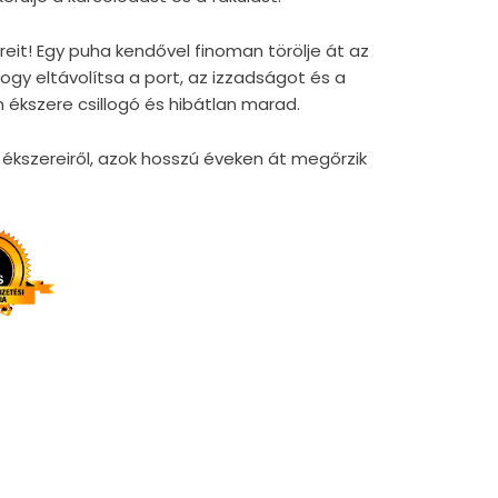
reit! Egy puha kendővel finoman törölje át az
gy eltávolítsa a port, az izzadságot és a
 ékszere csillogó és hibátlan marad.
kszereiről, azok hosszú éveken át megőrzik