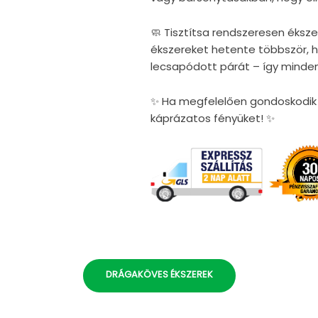
🧼 Tisztítsa rendszeresen éksze
ékszereket hetente többször, ho
lecsapódott párát – így minden
✨ Ha megfelelően gondoskodik é
káprázatos fényüket! ✨
DRÁGAKÖVES ÉKSZEREK