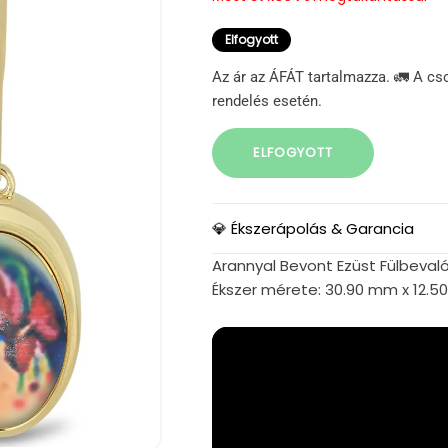
Elfogyott
Az ár az ÁFÁT tartalmazza. 🚛 A cs
rendelés esetén.
ELFOGYOTT
💎 Ékszerápolás & Garancia
Arannyal Bevont Ezüst Fülbeval
Ékszer mérete: 30.90 mm x 12