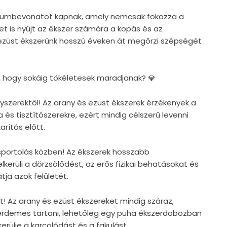
ódiumbevonatot kapnak, amely nemcsak fokozza a
et is nyújt az ékszer számára a kopás és az
 ezüst ékszerünk hosszú éveken át megőrzi szépségét
, hogy sokáig tökéletesek maradjanak? 💎
egyszerektől! Az arany és ezüst ékszerek érzékenyek a
 és tisztítószerekre, ezért mindig célszerű levenni
rítás előtt.
s sportolás közben! Az ékszerek hosszabb
lkerüli a dörzsölődést, az erős fizikai behatásokat és
tja azok felületét.
t! Az arany és ezüst ékszereket mindig száraz,
érdemes tartani, lehetőleg egy puha ékszerdobozban
rülje a karcolódást és a fakulást.