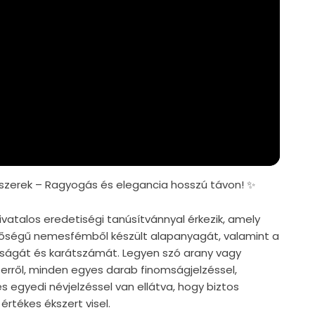
zerek – Ragyogás és elegancia hosszú távon! ✨
vatalos eredetiségi tanúsítvánnyal érkezik, amely
nőségű nemesfémből készült alapanyagát, valamint a
iságát és karátszámát. Legyen szó arany vagy
zerről, minden egyes darab finomságjelzéssel,
s egyedi névjelzéssel van ellátva, hogy biztos
értékes ékszert visel.