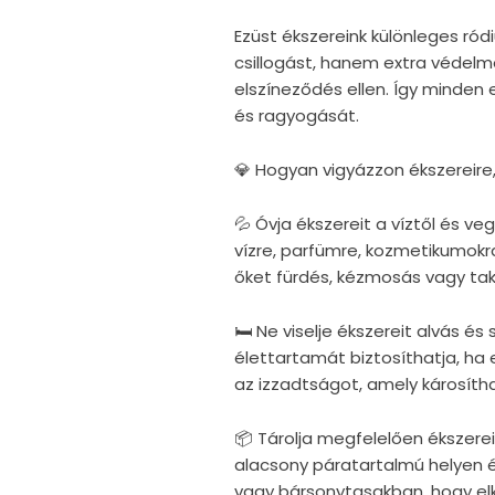
Ezüst ékszereink különleges r
csillogást, hanem extra védelm
elszíneződés ellen. Így minden
és ragyogását.
💎 Hogyan vigyázzon ékszereire
💦 Óvja ékszereit a víztől és v
vízre, parfümre, kozmetikumokra
őket fürdés, kézmosás vagy taka
🛏 Ne viselje ékszereit alvás é
élettartamát biztosíthatja, ha e
az izzadtságot, amely károsítha
📦 Tárolja megfelelően ékszerei
alacsony páratartalmú helyen 
vagy bársonytasakban, hogy elke