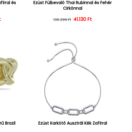
írral és
Ezüst Fülbevaló Thai Rubinnal és Fehér
Cirkónnal
t
ár
ényes ár
Normál ár
Kedvezményes ár
41.130 Ft
136.299 Ft
ű Brazil
Ezüst Karkötő Ausztrál Kék Zafírral