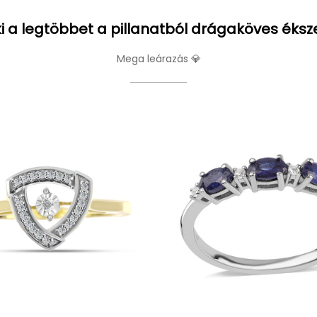
i a legtöbbet a pillanatból drágaköves éksz
Mega leárazás 💎