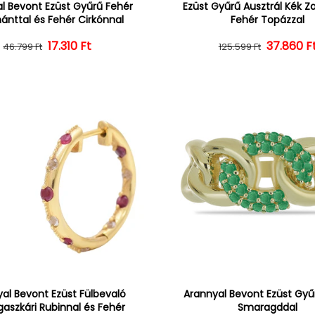
l Bevont Ezüst Gyűrű Fehér
Ezüst Gyűrű Ausztrál Kék Zaf
nttal és Fehér Cirkónnal
Fehér Topázzal
Normál ár
Kedvezményes ár
17.310 Ft
37.860 F
Normál 
Kedvezm
46.799 Ft
125.599 Ft
al Bevont Ezüst Fülbevaló
Arannyal Bevont Ezüst Gyűr
aszkári Rubinnal és Fehér
Smaragddal