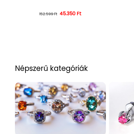
45.350 Ft
Normál ár
Kedvezményes ár
152.599 Ft
Népszerű kategóriák