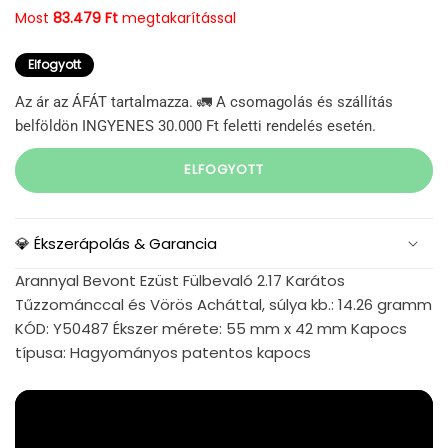
Most
83.479 Ft
megtakarítással
Elfogyott
Az ár az ÁFÁT tartalmazza. 🚛 A csomagolás és szállítás
belföldön INGYENES 30.000 Ft feletti rendelés esetén.
ELFOGYOTT
💎 Ékszerápolás & Garancia
Arannyal Bevont Ezüst Fülbevaló 2.17 Karátos
Tűzzománccal és Vörös Acháttal, súlya kb.: 14.26 gramm
KÓD: Y50487 Ékszer mérete: 55 mm x 42 mm Kapocs
típusa: Hagyományos patentos kapocs