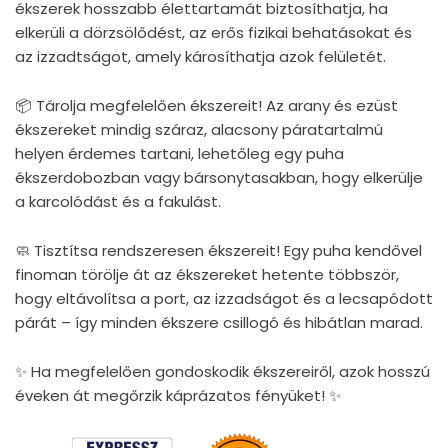
ékszerek hosszabb élettartamát biztosíthatja, ha
elkerüli a dörzsölődést, az erős fizikai behatásokat és
az izzadtságot, amely károsíthatja azok felületét.
📦 Tárolja megfelelően ékszereit! Az arany és ezüst
ékszereket mindig száraz, alacsony páratartalmú
helyen érdemes tartani, lehetőleg egy puha
ékszerdobozban vagy bársonytasakban, hogy elkerülje
a karcolódást és a fakulást.
🧼 Tisztítsa rendszeresen ékszereit! Egy puha kendővel
finoman törölje át az ékszereket hetente többször,
hogy eltávolítsa a port, az izzadságot és a lecsapódott
párát – így minden ékszere csillogó és hibátlan marad.
✨ Ha megfelelően gondoskodik ékszereiről, azok hosszú
éveken át megőrzik káprázatos fényüket! ✨