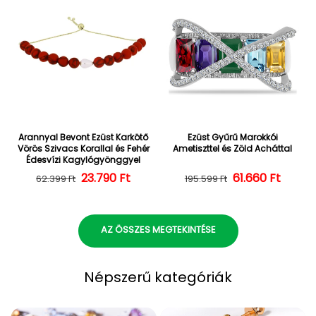
Arannyal Bevont Ezüst Karkötő
Ezüst Gyűrű Marokkói
Vörös Szivacs Korallal és Fehér
Ametiszttel és Zöld Acháttal
Édesvízi Kagylógyönggyel
23.790 Ft
Normál ár
Kedvezményes ár
Normál ár
Kedvezményes
61.660 Ft
62.399 Ft
195.599 Ft
AZ ÖSSZES MEGTEKINTÉSE
Népszerű kategóriák