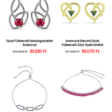
Ezüst Fülbevaló Madagaszkári
Arannyal Bevont Ezüst
Rubinnal
Fülbevaló Zöld Gyémánttal
Normál ár
Kedvezményes ár
33.230 Ft
35.070 Ft
Normál ár
Kedvezményes
103.899 Ft
87.499 Ft