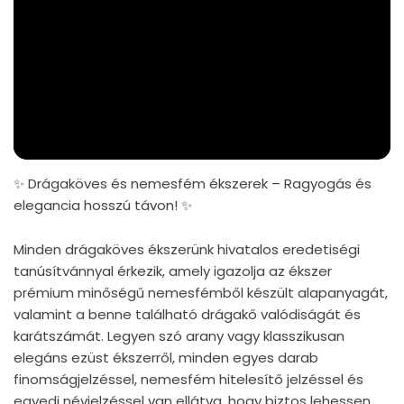
✨ Drágaköves és nemesfém ékszerek – Ragyogás és
elegancia hosszú távon! ✨
Minden drágaköves ékszerünk hivatalos eredetiségi
tanúsítvánnyal érkezik, amely igazolja az ékszer
prémium minőségű nemesfémből készült alapanyagát,
valamint a benne található drágakő valódiságát és
karátszámát. Legyen szó arany vagy klasszikusan
elegáns ezüst ékszerről, minden egyes darab
finomságjelzéssel, nemesfém hitelesítő jelzéssel és
egyedi névjelzéssel van ellátva, hogy biztos lehessen