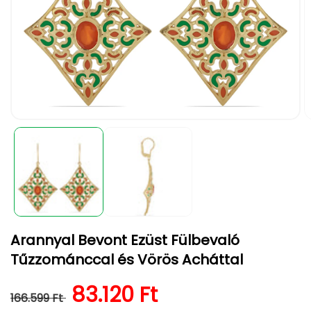
1.
2.
médiafájl
m
megnyitása
m
a
a
modális
m
párbeszédpanelen
p
Arannyal Bevont Ezüst Fülbevaló
Tűzzománccal és Vörös Acháttal
Normál ár
Kedvezményes ár
83.120 Ft
166.599 Ft