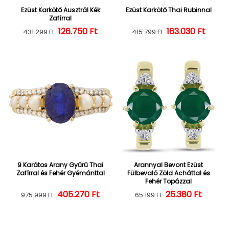
Ezüst Karkötő Ausztrál Kék
Ezüst Karkötő Thai Rubinnal
Zafírral
126.750 Ft
Normál ár
Kedvezményes ár
163.030 Ft
Normál ár
Kedvezményes
431.299 Ft
415.799 Ft
9 Karátos Arany Gyűrű Thai
Arannyal Bevont Ezüst
Zafírral és Fehér Gyémánttal
Fülbevaló Zöld Acháttal és
Fehér Topázzal
405.270 Ft
Normál ár
Kedvezményes ár
25.380 Ft
Normál ár
Kedvezményes
975.999 Ft
65.199 Ft