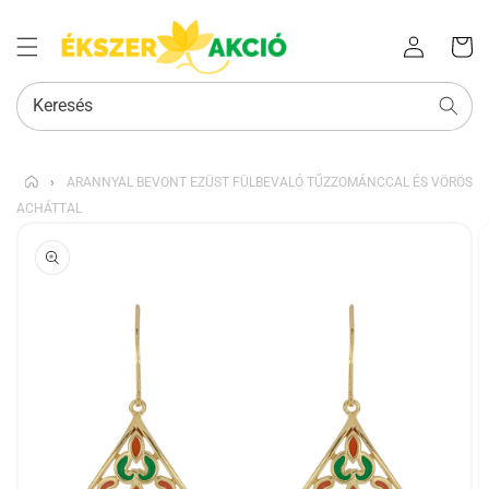
Az Ön
Bejelentkezés
kosara
Keresés
›
ARANNYAL BEVONT EZÜST FÜLBEVALÓ TŰZZOMÁNCCAL ÉS VÖRÖS
ACHÁTTAL
KIHAGYÁS, ÉS
UGRÁS A
TERMÉKADATOKRA