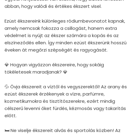
abban, hogy valódi és értékes ékszert visel.
Ezüst ékszereink különleges ródiumbevonatot kapnak,
amely nemcsak fokozza a csillogást, hanem extra
védelmet is nyújt az ékszer számára a kopás és az
elszíneződés ellen. Így minden ezüst ékszerünk hosszú
éveken át megőrzi szépségét és ragyogását.
💎 Hogyan vigyázzon ékszereire, hogy sokáig
tökéletesek maradjanak? 💎
💦 Óvja ékszereit a víztől és vegyszerektől! Az arany és
ezüst ékszerek érzékenyek a vízre, parfümre,
kozmetikumokra és tisztítószerekre, ezért mindig
célszerű levenni őket fürdés, kézmosás vagy takarítás
előtt.
🛏 Ne viselje ékszereit alvás és sportolás közben! Az