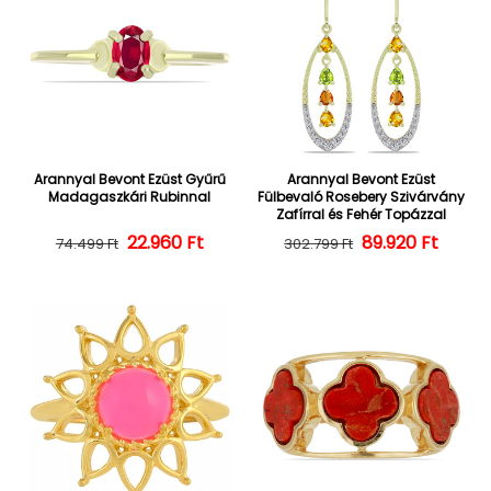
Arannyal Bevont Ezüst Gyűrű
Arannyal Bevont Ezüst
Madagaszkári Rubinnal
Fülbevaló Rosebery Szivárvány
Zafírral és Fehér Topázzal
22.960 Ft
Normál ár
Kedvezményes ár
Normál ár
Kedvezményes
89.920 Ft
74.499 Ft
302.799 Ft