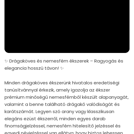
✨ Drágaköves és nemesfém ékszerek – Ragyogás és
elegancia hosszú távon! ✨
Minden drágaköves ékszerünk hivatalos eredetiségi
tanúsítvánnyal érkezik, amely igazolja az ékszer
prémium minőségű nemesfémből készült alapanyagát,
valamint a benne található drágakő valódiságát és
karátszámát. Legyen szó arany vagy klasszikusan
elegáns ezüst ékszerről, minden egyes darab
finomságjelzéssel, nemesfém hitelesítő jelzéssel és
egyedi névjelzéssel van ellátva, hogy biztos lehessen