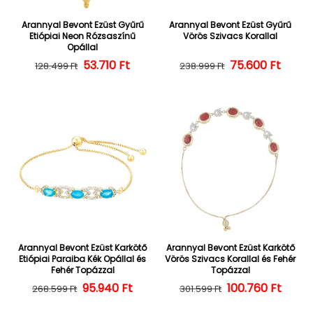
Arannyal Bevont Ezüst Gyűrű
Arannyal Bevont Ezüst Gyűrű
Etiópiai Neon Rózsaszínű
Vörös Szivacs Korallal
Opállal
Normál ár
Kedvezményes ár
53.710 Ft
Normál ár
Kedvezményes
75.600 Ft
128.499 Ft
238.999 Ft
Arannyal Bevont Ezüst Karkötő
Arannyal Bevont Ezüst Karkötő
Etiópiai Paraiba Kék Opállal és
Vörös Szivacs Korallal és Fehér
Fehér Topázzal
Topázzal
Normál ár
Kedvezményes ár
95.940 Ft
100.760 Ft
Normál ár
Kedvezményes
268.599 Ft
301.599 Ft