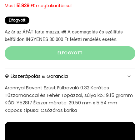
Most
51.839 Ft
megtakarítással
Elfogyott
Az ár az ÁFÁT tartalmazza. 🚛 A csomagolás és szállítás
belföldön INGYENES 30.000 Ft feletti rendelés esetén.
ELFOGYOTT
💎 Ékszerápolás & Garancia
Arannyal Bevont Ezüst Fülbevaló 0.32 Karátos
Tűzzománccal és Fehér Topázzal, súlya kb.: 9.15 gramm
KÓD: Y52817 Ékszer mérete: 29.50 mm x 5.54 mm
Kapocs típusa: Csőzáras karika