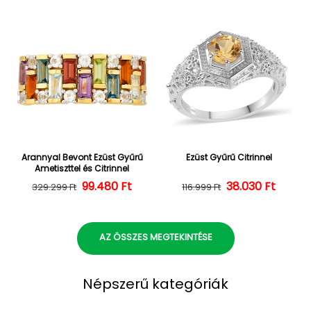
Arannyal Bevont Ezüst Gyűrű
Ezüst Gyűrű Citrinnel
Ametiszttel és Citrinnel
Normál ár
Kedvezményes ár
99.480 Ft
38.030 Ft
Normál ár
Kedvezményes
329.299 Ft
116.999 Ft
AZ ÖSSZES MEGTEKINTÉSE
Népszerű kategóriák