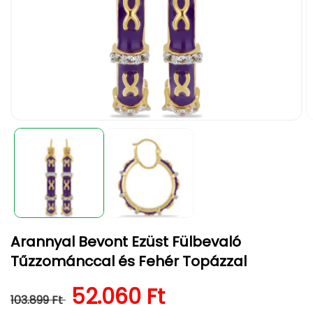
1.
2.
médiafájl
m
megnyitása
m
a
a
modális
m
párbeszédpanelen
p
Arannyal Bevont Ezüst Fülbevaló
Tűzzománccal és Fehér Topázzal
Normál ár
Kedvezményes ár
52.060 Ft
103.899 Ft