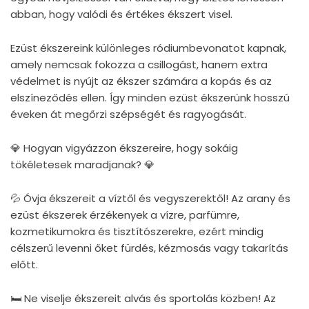
abban, hogy valódi és értékes ékszert visel.
Ezüst ékszereink különleges ródiumbevonatot kapnak,
amely nemcsak fokozza a csillogást, hanem extra
védelmet is nyújt az ékszer számára a kopás és az
elszíneződés ellen. Így minden ezüst ékszerünk hosszú
éveken át megőrzi szépségét és ragyogását.
💎 Hogyan vigyázzon ékszereire, hogy sokáig
tökéletesek maradjanak? 💎
💦 Óvja ékszereit a víztől és vegyszerektől! Az arany és
ezüst ékszerek érzékenyek a vízre, parfümre,
kozmetikumokra és tisztítószerekre, ezért mindig
célszerű levenni őket fürdés, kézmosás vagy takarítás
előtt.
🛏 Ne viselje ékszereit alvás és sportolás közben! Az