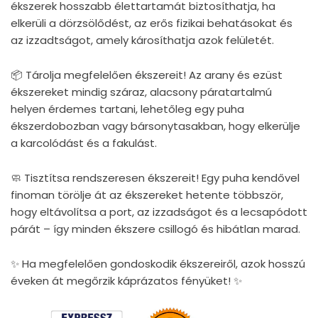
ékszerek hosszabb élettartamát biztosíthatja, ha
elkerüli a dörzsölődést, az erős fizikai behatásokat és
az izzadtságot, amely károsíthatja azok felületét.
📦 Tárolja megfelelően ékszereit! Az arany és ezüst
ékszereket mindig száraz, alacsony páratartalmú
helyen érdemes tartani, lehetőleg egy puha
ékszerdobozban vagy bársonytasakban, hogy elkerülje
a karcolódást és a fakulást.
🧼 Tisztítsa rendszeresen ékszereit! Egy puha kendővel
finoman törölje át az ékszereket hetente többször,
hogy eltávolítsa a port, az izzadságot és a lecsapódott
párát – így minden ékszere csillogó és hibátlan marad.
✨ Ha megfelelően gondoskodik ékszereiről, azok hosszú
éveken át megőrzik káprázatos fényüket! ✨