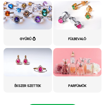
GYŰRŰ 💍
FÜLBEVALÓ
ÉKSZER SZETTEK
PARFÜMÖK