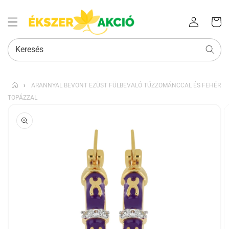
Az Ön
Bejelentkezés
kosara
Keresés
›
ARANNYAL BEVONT EZÜST FÜLBEVALÓ TŰZZOMÁNCCAL ÉS FEHÉR
TOPÁZZAL
KIHAGYÁS, ÉS
UGRÁS A
TERMÉKADATOKRA