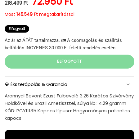
Normál ár
Kedvezményes ár
72.950 Ft
218.499 Ft
Most
145.549 Ft
megtakarítással
Elfogyott
Az ár az ÁFÁT tartalmazza. 🚛 A csomagolás és szállítás
belföldön INGYENES 30.000 Ft feletti rendelés esetén.
ELFOGYOTT
💎 Ékszerápolás & Garancia
Arannyal Bevont Ezüst Fülbevaló 3.26 Karátos Szivárvány
Holdkővel és Brazil Ametiszttel, súlya kb.: 4.29 gramm
KÓD: PCY11135 Kapocs típusa: Hagyományos patentos
kapocs