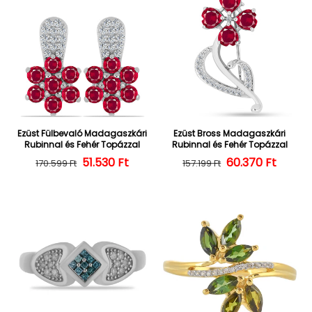
Ezüst Fülbevaló Madagaszkári
Ezüst Bross Madagaszkári
Rubinnal és Fehér Topázzal
Rubinnal és Fehér Topázzal
Normál ár
Kedvezményes ár
51.530 Ft
60.370 Ft
Normál ár
Kedvezményes
170.599 Ft
157.199 Ft