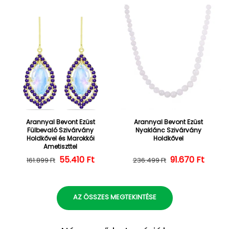
Arannyal Bevont Ezüst
Arannyal Bevont Ezüst
Fülbevaló Szivárvány
Nyaklánc Szivárvány
Holdkővel és Marokkói
Holdkővel
Ametiszttel
55.410 Ft
Normál ár
Kedvezményes ár
Normál ár
Kedvezményes
91.670 Ft
161.899 Ft
236.499 Ft
AZ ÖSSZES MEGTEKINTÉSE