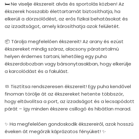
🛏 Ne viselje ékszereit alvás és sportolás közben! Az
ékszerek hosszabb élettartamát biztosíthatja, ha
elkerüli a dörzsölődést, az erős fizikai behatásokat és
az izzadtságot, amely károsíthatja azok felületét.
📦 Tárolja megfelelően ékszereit! Az arany és ezüst
ékszereket mindig száraz, alacsony páratartalmú
helyen érdemes tartani, lehetőleg egy puha
ékszerdobozban vagy bársonytasakban, hogy elkerülje
a karcolódást és a fakulást.
🧼 Tisztítsa rendszeresen ékszereit! Egy puha kendővel
finoman törölje át az ékszereket hetente többször,
hogy eltávolítsa a port, az izzadságot és a lecsapódott
párát – így minden ékszere csillogó és hibátlan marad.
✨ Ha megfelelően gondoskodik ékszereiről, azok hosszú
éveken át megőrzik káprázatos fényüket! ✨