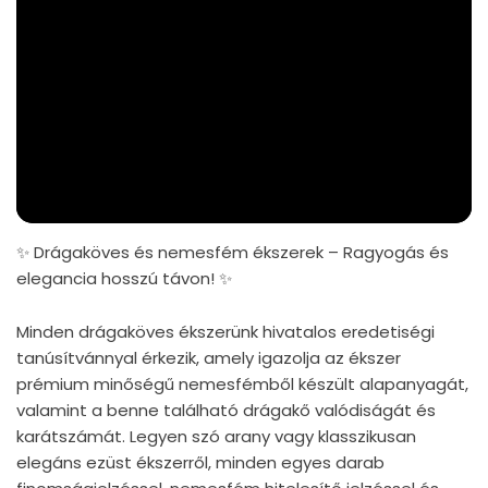
✨ Drágaköves és nemesfém ékszerek – Ragyogás és
elegancia hosszú távon! ✨
Minden drágaköves ékszerünk hivatalos eredetiségi
tanúsítvánnyal érkezik, amely igazolja az ékszer
prémium minőségű nemesfémből készült alapanyagát,
valamint a benne található drágakő valódiságát és
karátszámát. Legyen szó arany vagy klasszikusan
elegáns ezüst ékszerről, minden egyes darab