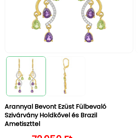
1.
2.
médiafájl
m
megnyitása
m
a
a
modális
m
párbeszédpanelen
p
Arannyal Bevont Ezüst Fülbevaló
Szivárvány Holdkővel és Brazil
Ametiszttel