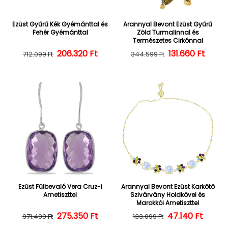
Ezüst Gyűrű Kék Gyémánttal és
Arannyal Bevont Ezüst Gyűrű
Fehér Gyémánttal
Zöld Turmalinnal és
Természetes Cirkónnal
206.320 Ft
Normál ár
Kedvezményes ár
Normál ár
Kedvezményes
131.660 Ft
712.099 Ft
344.599 Ft
Ezüst Fülbevaló Vera Cruz-i
Arannyal Bevont Ezüst Karkötő
Ametiszttel
Szivárvány Holdkővel és
Marokkói Ametiszttel
275.350 Ft
Normál ár
Kedvezményes ár
47.140 Ft
Normál ár
Kedvezményes
971.499 Ft
133.099 Ft