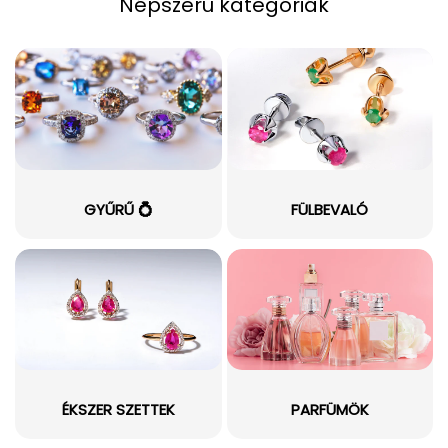
Népszerű kategóriák
GYŰRŰ 💍
FÜLBEVALÓ
ÉKSZER SZETTEK
PARFÜMÖK