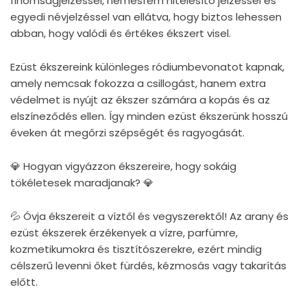
finomságjelzéssel, nemesfém hitelesítő jelzéssel és
egyedi névjelzéssel van ellátva, hogy biztos lehessen
abban, hogy valódi és értékes ékszert visel.
Ezüst ékszereink különleges ródiumbevonatot kapnak,
amely nemcsak fokozza a csillogást, hanem extra
védelmet is nyújt az ékszer számára a kopás és az
elszíneződés ellen. Így minden ezüst ékszerünk hosszú
éveken át megőrzi szépségét és ragyogását.
💎 Hogyan vigyázzon ékszereire, hogy sokáig
tökéletesek maradjanak? 💎
💦 Óvja ékszereit a víztől és vegyszerektől! Az arany és
ezüst ékszerek érzékenyek a vízre, parfümre,
kozmetikumokra és tisztítószerekre, ezért mindig
célszerű levenni őket fürdés, kézmosás vagy takarítás
előtt.