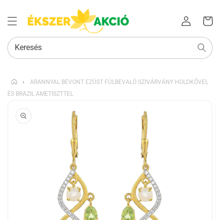
Az Ön
Bejelentkezés
kosara
Keresés
›
ARANNYAL BEVONT EZÜST FÜLBEVALÓ SZIVÁRVÁNY HOLDKŐVEL
ÉS BRAZIL AMETISZTTEL
KIHAGYÁS, ÉS
UGRÁS A
TERMÉKADATOKRA