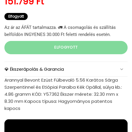
Normál ár
151.799 Ft
Elfogyott
Az ár az ÁFÁT tartalmazza. 🚛 A csomagolás és szállítás
belföldön INGYENES 30.000 Ft feletti rendelés esetén.
ELFOGYOTT
💎 Ékszerápolás & Garancia
Arannyal Bevont Ezüst Fülbevaló 5.56 Karátos Sárga
Szerpentinnel és Etiópiai Paraiba Kék Opállal, súlya kb.:
4.86 gramm KÓD: Y57362 Ékszer mérete: 32.30 mm x
8.30 mm Kapocs típusa: Hagyományos patentos
kapocs