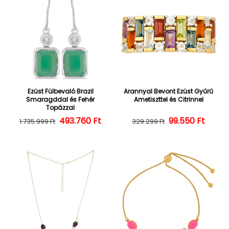
Ezüst Fülbevaló Brazil
Arannyal Bevont Ezüst Gyűrű
Smaragddal és Fehér
Ametiszttel és Citrinnel
Topázzal
493.760 Ft
Normál ár
Kedvezményes ár
Normál ár
Kedvezményes
99.550 Ft
1.735.999 Ft
329.299 Ft