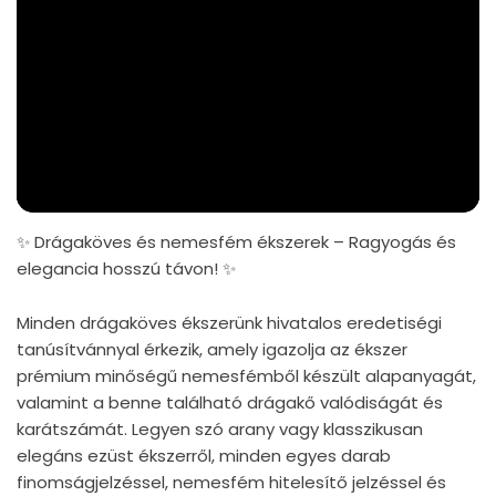
✨ Drágaköves és nemesfém ékszerek – Ragyogás és
elegancia hosszú távon! ✨
Minden drágaköves ékszerünk hivatalos eredetiségi
tanúsítvánnyal érkezik, amely igazolja az ékszer
prémium minőségű nemesfémből készült alapanyagát,
valamint a benne található drágakő valódiságát és
karátszámát. Legyen szó arany vagy klasszikusan
elegáns ezüst ékszerről, minden egyes darab
finomságjelzéssel, nemesfém hitelesítő jelzéssel és