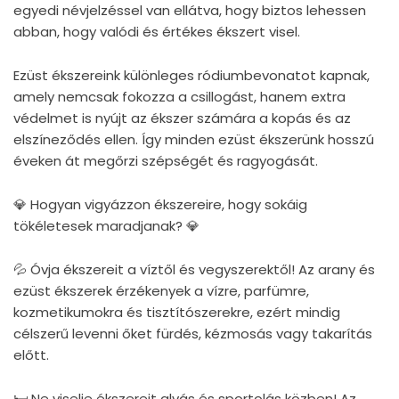
egyedi névjelzéssel van ellátva, hogy biztos lehessen
abban, hogy valódi és értékes ékszert visel.
Ezüst ékszereink különleges ródiumbevonatot kapnak,
amely nemcsak fokozza a csillogást, hanem extra
védelmet is nyújt az ékszer számára a kopás és az
elszíneződés ellen. Így minden ezüst ékszerünk hosszú
éveken át megőrzi szépségét és ragyogását.
💎 Hogyan vigyázzon ékszereire, hogy sokáig
tökéletesek maradjanak? 💎
💦 Óvja ékszereit a víztől és vegyszerektől! Az arany és
ezüst ékszerek érzékenyek a vízre, parfümre,
kozmetikumokra és tisztítószerekre, ezért mindig
célszerű levenni őket fürdés, kézmosás vagy takarítás
előtt.
🛏 Ne viselje ékszereit alvás és sportolás közben! Az