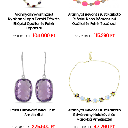
Arannyal Bevont Ezüst
Arannyal Bevont Ezüst Karkötő
Nyaklánc Lega Dembi Éjfekete
Etiópiai Neon Rózsaszínű
Etiópiai Opállal és Fehér
Opállal és Fehér Topázzal
Topázzal
104.000 Ft
Normál ár
Kedvezményes ár
Normál ár
Kedvezményes
115.390 Ft
264.699 Ft
287.699 Ft
Ezüst Fülbevaló Vera Cruz-i
Arannyal Bevont Ezüst Karkötő
Ametiszttel
Szivárvány Holdkővel és
Marokkói Ametiszttel
275.500 Ft
Normál ár
Kedvezményes ár
47.760 Ft
Normál ár
Kedvezményes
971.499 Ft
133.099 Ft