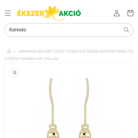
Az Ön
Bejelentkezés
kosara
Keresés
›
ARANNYAL BEVONT EZÜST FÜLBEVALÓ SÁRGA SZERPENTINNEL ÉS
ETIÓPIAI PARAIBA KÉK OPÁLLAL
KIHAGYÁS, ÉS
UGRÁS A
TERMÉKADATOKRA