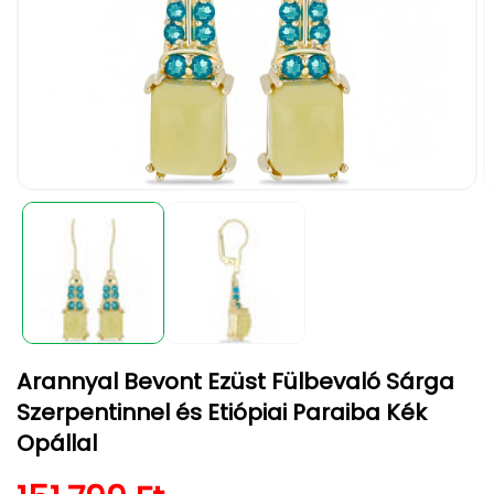
1.
2.
médiafájl
m
megnyitása
m
a
a
modális
m
párbeszédpanelen
p
Arannyal Bevont Ezüst Fülbevaló Sárga
Szerpentinnel és Etiópiai Paraiba Kék
Opállal