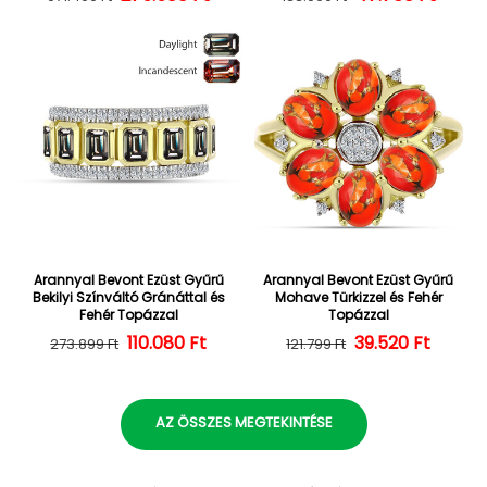
Arannyal Bevont Ezüst Gyűrű
Arannyal Bevont Ezüst Gyűrű
Bekilyi Színváltó Gránáttal és
Mohave Türkizzel és Fehér
Fehér Topázzal
Topázzal
110.080 Ft
Normál ár
Kedvezményes ár
39.520 Ft
Normál ár
Kedvezményes
273.899 Ft
121.799 Ft
AZ ÖSSZES MEGTEKINTÉSE