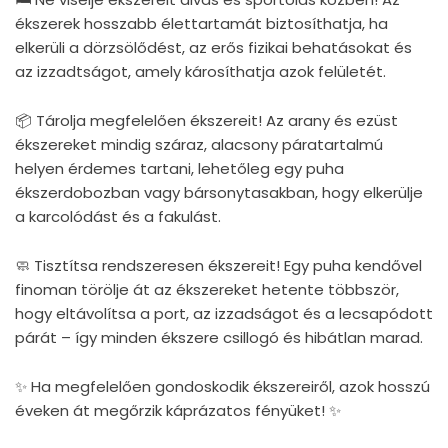
ékszerek hosszabb élettartamát biztosíthatja, ha
elkerüli a dörzsölődést, az erős fizikai behatásokat és
az izzadtságot, amely károsíthatja azok felületét.
📦 Tárolja megfelelően ékszereit! Az arany és ezüst
ékszereket mindig száraz, alacsony páratartalmú
helyen érdemes tartani, lehetőleg egy puha
ékszerdobozban vagy bársonytasakban, hogy elkerülje
a karcolódást és a fakulást.
🧼 Tisztítsa rendszeresen ékszereit! Egy puha kendővel
finoman törölje át az ékszereket hetente többször,
hogy eltávolítsa a port, az izzadságot és a lecsapódott
párát – így minden ékszere csillogó és hibátlan marad.
✨ Ha megfelelően gondoskodik ékszereiről, azok hosszú
éveken át megőrzik káprázatos fényüket! ✨