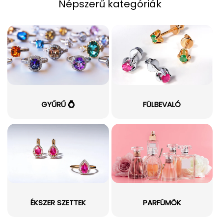
Népszerű kategóriák
GYŰRŰ 💍
FÜLBEVALÓ
ÉKSZER SZETTEK
PARFÜMÖK