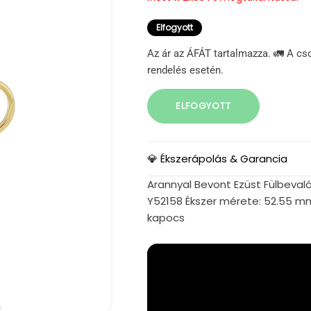
Elfogyott
Az ár az ÁFÁT tartalmazza. 🚛 A cs
rendelés esetén.
ELFOGYOTT
💎 Ékszerápolás & Garancia
Arannyal Bevont Ezüst Fülbevaló 
Y52158 Ékszer mérete: 52.55 m
kapocs