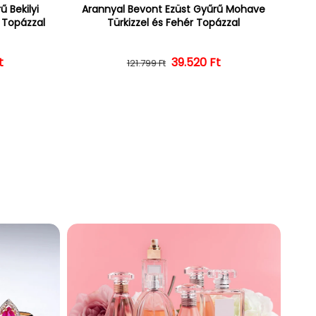
 Bekilyi
Arannyal Bevont Ezüst Gyűrű Mohave
r Topázzal
Türkizzel és Fehér Topázzal
t
ár
ényes ár
39.520 Ft
Normál ár
Kedvezményes ár
121.799 Ft