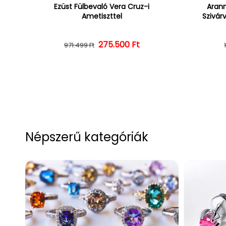
Ezüst Fülbevaló Vera Cruz-i
Arann
Ametiszttel
Szivár
275.500 Ft
Normál ár
Kedvezményes ár
971.499 Ft
Népszerű kategóriák