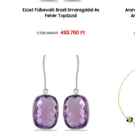
Ezüst Fülbevaló Brazil Smaragddal és
Aran
Fehér Topázzal
Am
493.760 Ft
Normál ár
Kedvezményes ár
1.735.999 Ft