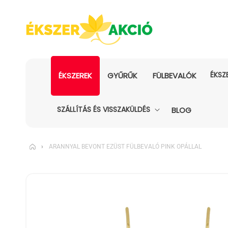
ÉKSZ
ÉKSZEREK
GYŰRŰK
FÜLBEVALÓK
SZÁLLÍTÁS ÉS VISSZAKÜLDÉS
BLOG
›
ARANNYAL BEVONT EZÜST FÜLBEVALÓ PINK OPÁLLAL
KIHAGYÁS, ÉS
UGRÁS A
TERMÉKADATOKRA