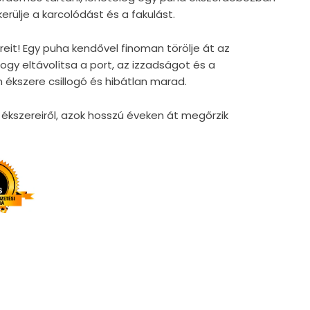
rülje a karcolódást és a fakulást.
reit! Egy puha kendővel finoman törölje át az
gy eltávolítsa a port, az izzadságot és a
 ékszere csillogó és hibátlan marad.
kszereiről, azok hosszú éveken át megőrzik