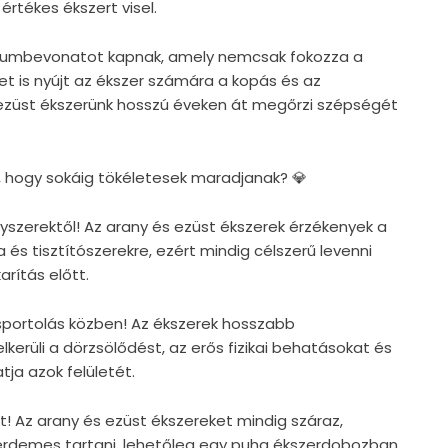
értékes ékszert visel.
ódiumbevonatot kapnak, amely nemcsak fokozza a
et is nyújt az ékszer számára a kopás és az
 ezüst ékszerünk hosszú éveken át megőrzi szépségét
, hogy sokáig tökéletesek maradjanak? 💎
egyszerektől! Az arany és ezüst ékszerek érzékenyek a
 és tisztítószerekre, ezért mindig célszerű levenni
rítás előtt.
s sportolás közben! Az ékszerek hosszabb
lkerüli a dörzsölődést, az erős fizikai behatásokat és
tja azok felületét.
t! Az arany és ezüst ékszereket mindig száraz,
érdemes tartani, lehetőleg egy puha ékszerdobozban