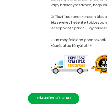
vagy bársonytasakban, hogy elke
🧼 Tisztítsa rendszeresen éksze
ékszereket hetente többször, ho
lecsapódott párát – így minden
✨ Ha megfelelően gondoskodik é
káprázatos fényüket! ✨
DRÁGAKÖVES ÉKSZEREK