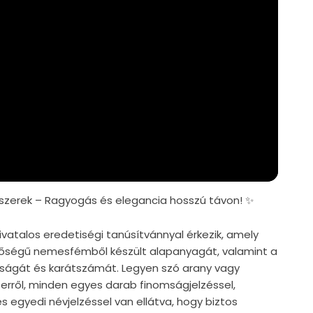
zerek – Ragyogás és elegancia hosszú távon! ✨
vatalos eredetiségi tanúsítvánnyal érkezik, amely
nőségű nemesfémből készült alapanyagát, valamint a
iságát és karátszámát. Legyen szó arany vagy
zerről, minden egyes darab finomságjelzéssel,
s egyedi névjelzéssel van ellátva, hogy biztos