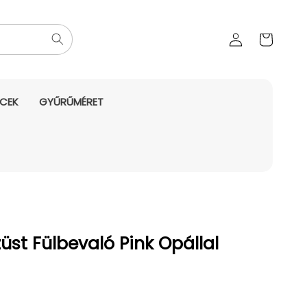
Az Ön
Bejelentkezés
kosara
NCEK
GYŰRŰMÉRET
üst Fülbevaló Pink Opállal
yes ár