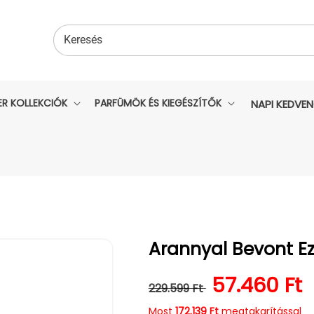
Keresés
ER KOLLEKCIÓK
PARFÜMÖK ÉS KIEGÉSZÍTŐK
NAPI KEDVE
Arannyal Bevont Ez
Normál ár
Kedvezmén
57.460 Ft
229.599 Ft
Most
172.139 Ft
megtakarítással