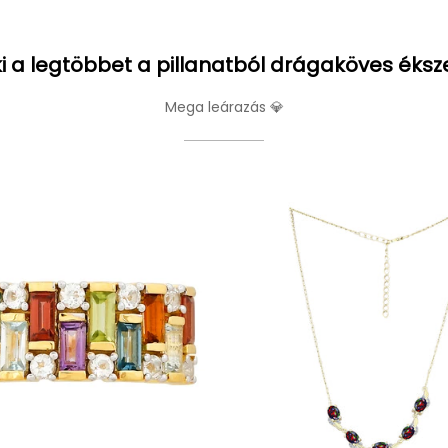
i a legtöbbet a pillanatból drágaköves éksz
Mega leárazás 💎