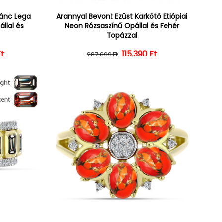
lánc Lega
Arannyal Bevont Ezüst Karkötő Etiópiai
állal és
Neon Rózsaszínű Opállal és Fehér
Topázzal
Ft
ár
ényes ár
Normál ár
Kedvezményes ár
115.390 Ft
287.699 Ft