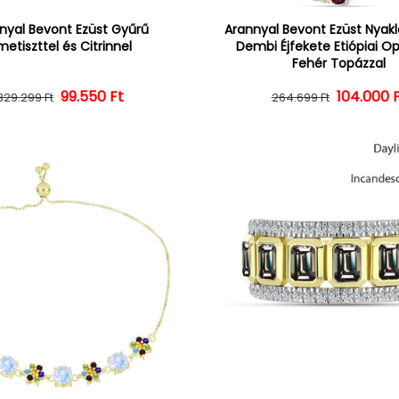
nyal Bevont Ezüst Gyűrű
Arannyal Bevont Ezüst Nyak
etiszttel és Citrinnel
Dembi Éjfekete Etiópiai Op
Fehér Topázzal
Normál ár
Kedvezményes ár
99.550 Ft
104.000 
Normál 
Kedvezm
329.299 Ft
264.699 Ft