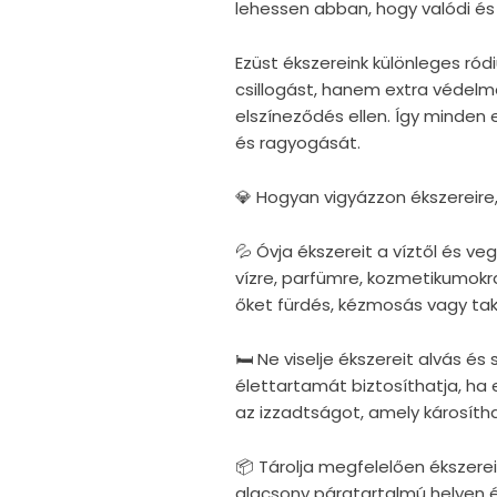
lehessen abban, hogy valódi és 
Ezüst ékszereink különleges r
csillogást, hanem extra védelm
elszíneződés ellen. Így minden
és ragyogását.
💎 Hogyan vigyázzon ékszereire
💦 Óvja ékszereit a víztől és v
vízre, parfümre, kozmetikumokra
őket fürdés, kézmosás vagy taka
🛏 Ne viselje ékszereit alvás é
élettartamát biztosíthatja, ha e
az izzadtságot, amely károsítha
📦 Tárolja megfelelően ékszerei
alacsony páratartalmú helyen 