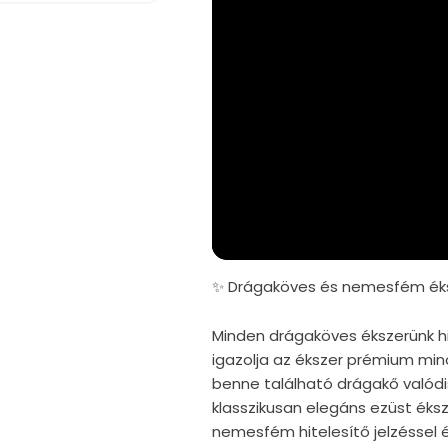
✨ Drágaköves és nemesfém éks
Minden drágaköves ékszerünk hi
igazolja az ékszer prémium mi
benne található drágakő valód
klasszikusan elegáns ezüst éks
nemesfém hitelesítő jelzéssel é