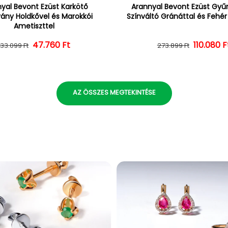
yal Bevont Ezüst Karkötő
Arannyal Bevont Ezüst Gyűrű
vány Holdkővel és Marokkói
Színváltó Gránáttal és Fehé
Ametiszttel
47.760 Ft
Normál ár
Kedvezményes ár
110.080 F
Normál 
Kedvezm
133.099 Ft
273.899 Ft
AZ ÖSSZES MEGTEKINTÉSE