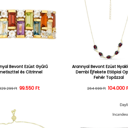
nyal Bevont Ezüst Gyűrű
Arannyal Bevont Ezüst Nyak
etiszttel és Citrinnel
Dembi Éjfekete Etiópiai Op
Fehér Topázzal
Normál ár
Kedvezményes ár
99.550 Ft
104.000 
Normál 
Kedvezm
329.299 Ft
264.699 Ft