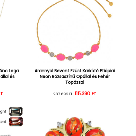
lánc Lega
Arannyal Bevont Ezüst Karkötő Etiópiai
állal és
Neon Rózsaszínű Opállal és Fehér
Topázzal
Ft
ár
ényes ár
Normál ár
Kedvezményes ár
115.390 Ft
287.699 Ft