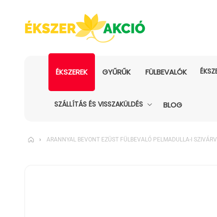
ÉKSZ
ÉKSZEREK
GYŰRŰK
FÜLBEVALÓK
SZÁLLÍTÁS ÉS VISSZAKÜLDÉS
BLOG
›
ARANNYAL BEVONT EZÜST FÜLBEVALÓ PELMADULLA-I SZIVÁR
KIHAGYÁS, ÉS
UGRÁS A
TERMÉKADATOKRA