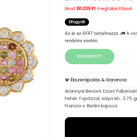
Most
181.039 Ft
megtakarítással
Elfogyott
Az ár az ÁFÁT tartalmazza. 🚛 A cs
rendelés esetén.
ELFOGYOTT
💎 Ékszerápolás & Garancia
Arannyal Bevont Ezüst Fülbevaló
Fehér Topázzal, súlya kb.: 3.7
Francia v. Berlini kapocs