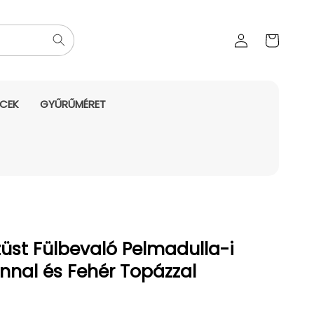
Az Ön
Bejelentkezés
kosara
NCEK
GYŰRŰMÉRET
üst Fülbevaló Pelmadulla-i
nnal és Fehér Topázzal
yes ár