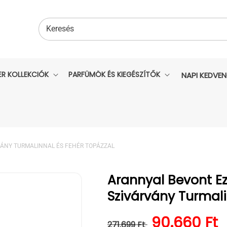
Keresés
ER KOLLEKCIÓK
PARFÜMÖK ÉS KIEGÉSZÍTŐK
NAPI KEDVE
VÁNY TURMALINNAL ÉS FEHÉR TOPÁZZAL
Arannyal Bevont Ez
Szivárvány Turmali
Normál ár
Kedvezmén
90.660 Ft
271.699 Ft