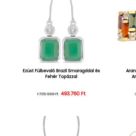
Ezüst Fülbevaló Brazil Smaragddal és
Aran
Fehér Topázzal
Am
493.760 Ft
Normál ár
Kedvezményes ár
1.735.999 Ft