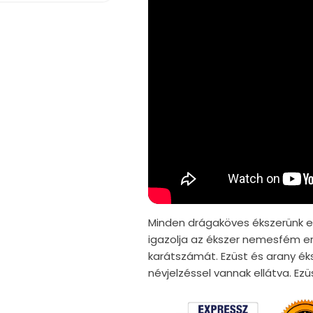
Minden drágaköves ékszerünk er
igazolja az ékszer nemesfém er
karátszámát. Ezüst és arany ék
névjelzéssel vannak ellátva. E