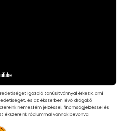
edetiséget igazoló tanúsítvánnyal érkezik, ami
edetiségét, és az ékszerben lévő drágakő
szereink nemesfém jelzéssel, finomságjelzéssel és
züst ékszereink ródiummal vannak bevonva.