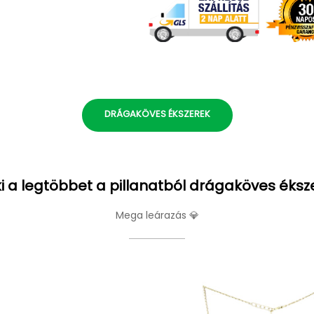
DRÁGAKÖVES ÉKSZEREK
i a legtöbbet a pillanatból drágaköves éksz
Mega leárazás 💎