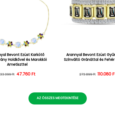
yal Bevont Ezüst Karkötő
Arannyal Bevont Ezüst Gyűrű
vány Holdkővel és Marokkói
Színváltó Gránáttal és Fehé
Ametiszttel
47.760 Ft
Normál ár
Kedvezményes ár
110.080 F
Normál 
Kedvezm
133.099 Ft
273.899 Ft
AZ ÖSSZES MEGTEKINTÉSE