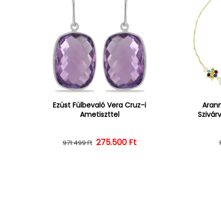
Ezüst Fülbevaló Vera Cruz-i
Arann
Ametiszttel
Szivár
275.500 Ft
Normál ár
Kedvezményes ár
971.499 Ft