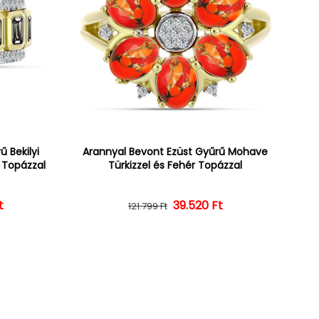
 Bekilyi
Arannyal Bevont Ezüst Gyűrű Mohave
r Topázzal
Türkizzel és Fehér Topázzal
t
ár
ényes ár
39.520 Ft
Normál ár
Kedvezményes ár
121.799 Ft