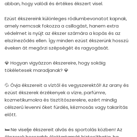
abban, hogy valódi és értékes ékszert visel.
Ezüst ékszereink különleges ródiumbevonatot kapnak,
amely nemcsak fokozza a csillogást, hanem extra
védelmet is nyújt az ékszer számára a kopás és az
elszíneződés ellen. Így minden ezüst ékszerünk hosszú
éveken át megőrzi szépségét és ragyogását.
💎 Hogyan vigyázzon ékszereire, hogy sokáig
tökéletesek maradjanak? 💎
💦 Óvja ékszereit a víztől és vegyszerektől! Az arany és
ezüst ékszerek érzékenyek a vízre, parfümre,
kozmetikumokra és tisztítószerekre, ezért mindig
célszerű levenni őket fürdés, kézmosás vagy takarítás
előtt.
🛏 Ne viselje ékszereit alvás és sportolás közben! Az
ékszerek hosszabb élettartamát biztosíthatja, ha