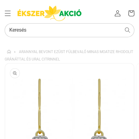
Az Ön
Bejelentkezés
kosara
Keresés
›
ARANNYAL BEVONT EZÜST FÜLBEVALÓ MINAS MOATIZE RHODOLIT
GRÁNÁTTAL ÉS URAL CITRINNEL
KIHAGYÁS, ÉS
UGRÁS A
TERMÉKADATOKRA