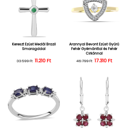
Kereszt Ezüst Medál Brazil
Arannyal Bevont Ezüst Gyűrű
Smaragddal
Fehér Gyémánttal és Fehér
Cirkónnal
Normál ár
Kedvezményes ár
11.210 Ft
Normál ár
Kedvezményes
17.310 Ft
33.599 Ft
46.799 Ft