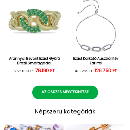
Arannyal Bevont Ezüst Gyűrű
Ezüst Karkötő Ausztrál Kék
Brazil Smaragddal
Zafírral
Normál ár
Kedvezményes ár
78.190 Ft
126.750 Ft
Normál ár
Kedvezményes
252.899 Ft
431.299 Ft
AZ ÖSSZES MEGTEKINTÉSE
Népszerű kategóriák