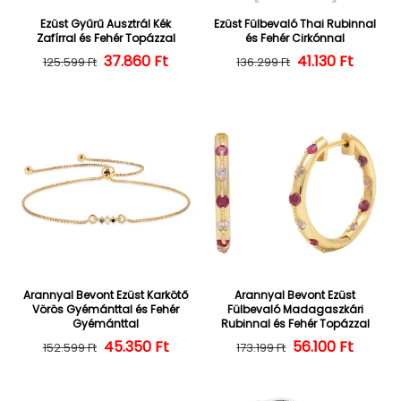
Ezüst Gyűrű Ausztrál Kék
Ezüst Fülbevaló Thai Rubinnal
Zafírral és Fehér Topázzal
és Fehér Cirkónnal
37.860 Ft
Normál ár
Kedvezményes ár
Normál ár
Kedvezményes
41.130 Ft
125.599 Ft
136.299 Ft
Arannyal Bevont Ezüst Karkötő
Arannyal Bevont Ezüst
Vörös Gyémánttal és Fehér
Fülbevaló Madagaszkári
Gyémánttal
Rubinnal és Fehér Topázzal
45.350 Ft
Normál ár
Kedvezményes ár
56.100 Ft
Normál ár
Kedvezményes
152.599 Ft
173.199 Ft