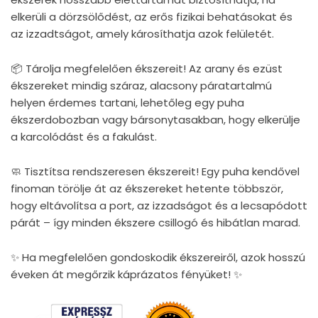
elkerüli a dörzsölődést, az erős fizikai behatásokat és
az izzadtságot, amely károsíthatja azok felületét.
📦 Tárolja megfelelően ékszereit! Az arany és ezüst
ékszereket mindig száraz, alacsony páratartalmú
helyen érdemes tartani, lehetőleg egy puha
ékszerdobozban vagy bársonytasakban, hogy elkerülje
a karcolódást és a fakulást.
🧼 Tisztítsa rendszeresen ékszereit! Egy puha kendővel
finoman törölje át az ékszereket hetente többször,
hogy eltávolítsa a port, az izzadságot és a lecsapódott
párát – így minden ékszere csillogó és hibátlan marad.
✨ Ha megfelelően gondoskodik ékszereiről, azok hosszú
éveken át megőrzik káprázatos fényüket! ✨