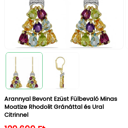
1.
2.
médiafájl
m
megnyitása
m
a
a
modális
m
párbeszédpanelen
p
Arannyal Bevont Ezüst Fülbevaló Minas
Moatize Rhodolit Gránáttal és Ural
Citrinnel