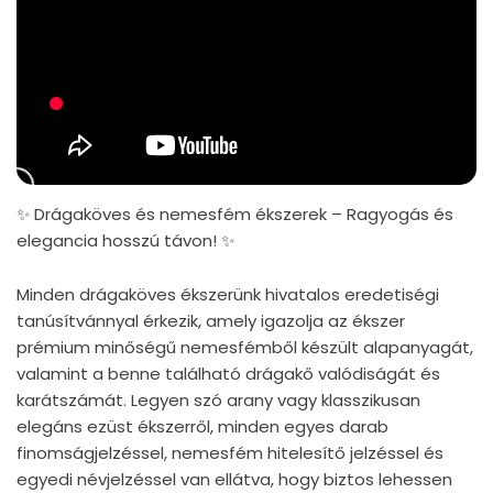
✨ Drágaköves és nemesfém ékszerek – Ragyogás és
elegancia hosszú távon! ✨
Minden drágaköves ékszerünk hivatalos eredetiségi
tanúsítvánnyal érkezik, amely igazolja az ékszer
prémium minőségű nemesfémből készült alapanyagát,
valamint a benne található drágakő valódiságát és
karátszámát. Legyen szó arany vagy klasszikusan
elegáns ezüst ékszerről, minden egyes darab
finomságjelzéssel, nemesfém hitelesítő jelzéssel és
egyedi névjelzéssel van ellátva, hogy biztos lehessen