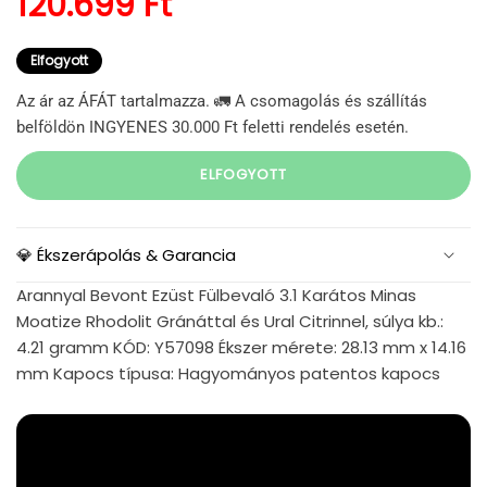
Normál ár
120.699 Ft
Elfogyott
Az ár az ÁFÁT tartalmazza. 🚛 A csomagolás és szállítás
belföldön INGYENES 30.000 Ft feletti rendelés esetén.
ELFOGYOTT
💎 Ékszerápolás & Garancia
Arannyal Bevont Ezüst Fülbevaló 3.1 Karátos Minas
Moatize Rhodolit Gránáttal és Ural Citrinnel, súlya kb.:
4.21 gramm KÓD: Y57098 Ékszer mérete: 28.13 mm x 14.16
mm Kapocs típusa: Hagyományos patentos kapocs