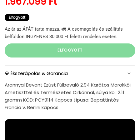
Normál ár
1.967.099 Ft
Elfogyott
Az ár az ÁFÁT tartalmazza. 🚛 A csomagolás és szállítás
belföldön INGYENES 30.000 Ft feletti rendelés esetén.
ELFOGYOTT
💎 Ékszerápolás & Garancia
Arannyal Bevont Ezüst Fülbevaló 2.94 Karátos Marokkói
Ametiszttel és Természetes Cirkónnal, súlya kb.: 2.11
gramm KÓD: PCY9114 Kapocs típusa: Bepattintós
Francia v. Berlini kapocs