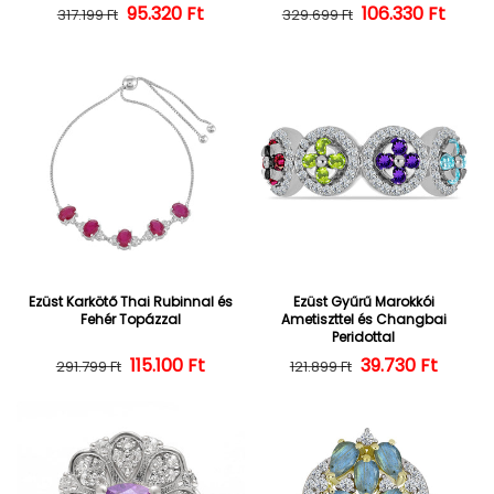
95.320 Ft
Normál ár
Kedvezményes ár
106.330 Ft
Normál ár
Kedvezményes
317.199 Ft
329.699 Ft
Ezüst Karkötő Thai Rubinnal és
Ezüst Gyűrű Marokkói
Fehér Topázzal
Ametiszttel és Changbai
Peridottal
Normál ár
Kedvezményes ár
115.100 Ft
39.730 Ft
Normál ár
Kedvezményes
291.799 Ft
121.899 Ft