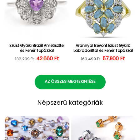
Ezüst Gyűrű Brazil Ametiszttel
Arannyal Bevont Ezüst Gyűrű
és Fehér Topázzal
Labradorittal és Fehér Topázzal
42.660 Ft
Normál ár
Kedvezményes ár
57.900 Ft
Normál ár
Kedvezményes
132.299 Ft
169.499 Ft
AZ ÖSSZES MEGTEKINTÉSE
Népszerű kategóriák