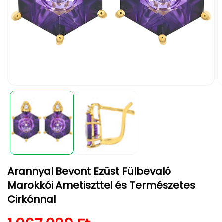
1.
2.
médiafájl
m
megnyitása
m
a
a
modális
m
párbeszédpanelen
p
Arannyal Bevont Ezüst Fülbevaló
Marokkói Ametiszttel és Természetes
Cirkónnal