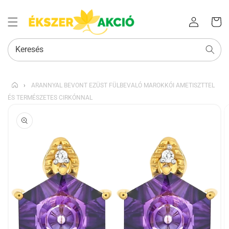
Az Ön
Bejelentkezés
kosara
Keresés
›
ARANNYAL BEVONT EZÜST FÜLBEVALÓ MAROKKÓI AMETISZTTEL
ÉS TERMÉSZETES CIRKÓNNAL
KIHAGYÁS, ÉS
UGRÁS A
TERMÉKADATOKRA