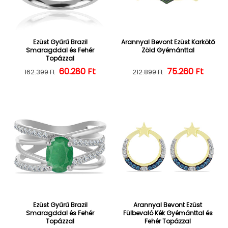
Ezüst Gyűrű Brazil
Arannyal Bevont Ezüst Karkötő
Smaragddal és Fehér
Zöld Gyémánttal
Topázzal
60.280 Ft
Normál ár
Kedvezményes ár
75.260 Ft
Normál ár
Kedvezményes
162.399 Ft
212.899 Ft
Ezüst Gyűrű Brazil
Arannyal Bevont Ezüst
Smaragddal és Fehér
Fülbevaló Kék Gyémánttal és
Topázzal
Fehér Topázzal