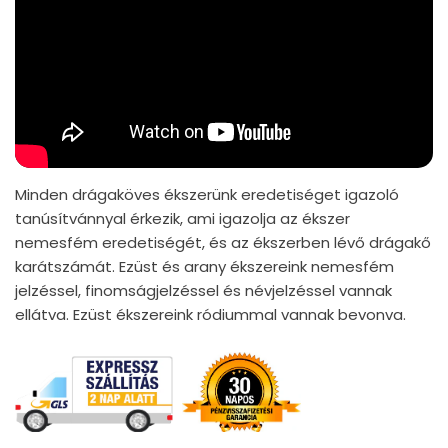
Minden drágaköves ékszerünk eredetiséget igazoló
tanúsítvánnyal érkezik, ami igazolja az ékszer
nemesfém eredetiségét, és az ékszerben lévő drágakő
karátszámát. Ezüst és arany ékszereink nemesfém
jelzéssel, finomságjelzéssel és névjelzéssel vannak
ellátva. Ezüst ékszereink ródiummal vannak bevonva.