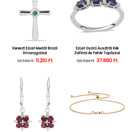
Kereszt Ezüst Medál Brazil
Ezüst Gyűrű Ausztrál Kék
Smaragddal
Zafírral és Fehér Topázzal
Normál ár
Kedvezményes ár
11.210 Ft
37.860 Ft
Normál ár
Kedvezményes
33.599 Ft
125.599 Ft