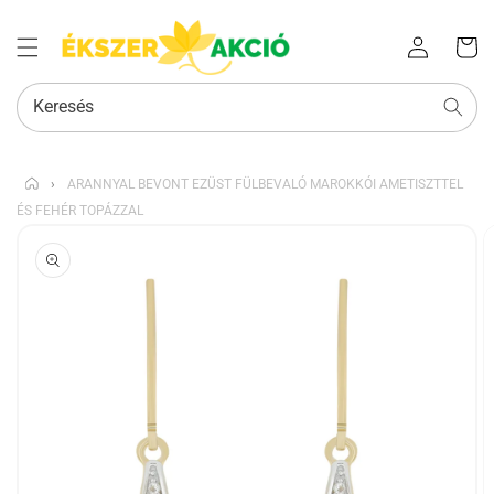
Az Ön
Bejelentkezés
kosara
Keresés
›
ARANNYAL BEVONT EZÜST FÜLBEVALÓ MAROKKÓI AMETISZTTEL
ÉS FEHÉR TOPÁZZAL
KIHAGYÁS, ÉS
UGRÁS A
TERMÉKADATOKRA