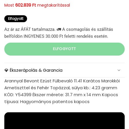
Most
602.839 Ft
megtakarítással
Elfogyott
Az ár az ÁFÁT tartalmazza. 🚛 A csomagolás és szállítás
belföldön INGYENES 30.000 Ft feletti rendelés esetén.
ELFOGYOTT
💎 Ékszerápolás & Garancia
Arannyal Bevont Ezüst Fülbevaló 11.41 Karátos Marokkói
Ametiszttel és Fehér Topázzal, súlya kb.: 4.23 gramm
KÓD: Y54399 Ékszer mérete: 31.7 mm x 14 mm Kapocs
típusa: Hagyományos patentos kapocs