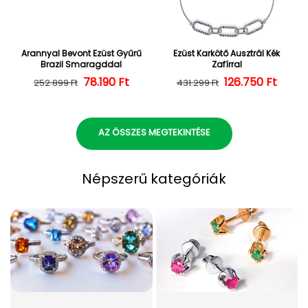
Arannyal Bevont Ezüst Gyűrű
Ezüst Karkötő Ausztrál Kék
Brazil Smaragddal
Zafírral
Normál ár
Kedvezményes ár
78.190 Ft
126.750 Ft
Normál ár
Kedvezményes
252.899 Ft
431.299 Ft
AZ ÖSSZES MEGTEKINTÉSE
Népszerű kategóriák