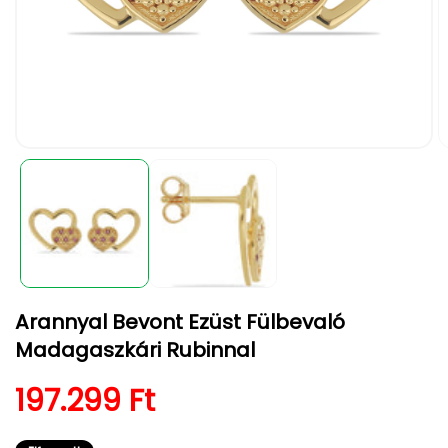
1.
2.
médiafájl
m
megnyitása
m
a
a
modális
m
párbeszédpanelen
p
Arannyal Bevont Ezüst Fülbevaló
Madagaszkári Rubinnal
Normál ár
197.299 Ft