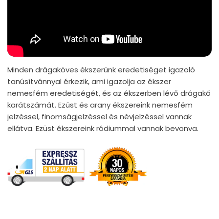
Minden drágaköves ékszerünk eredetiséget igazoló
tanúsítvánnyal érkezik, ami igazolja az ékszer
nemesfém eredetiségét, és az ékszerben lévő drágakő
karátszámát. Ezüst és arany ékszereink nemesfém
jelzéssel, finomságjelzéssel és névjelzéssel vannak
ellátva. Ezüst ékszereink ródiummal vannak bevonva.