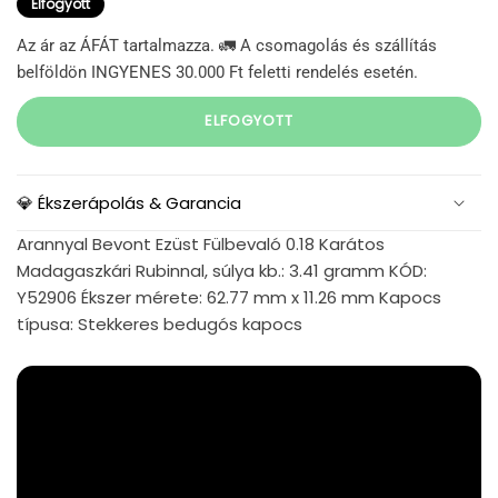
Elfogyott
Az ár az ÁFÁT tartalmazza. 🚛 A csomagolás és szállítás
belföldön INGYENES 30.000 Ft feletti rendelés esetén.
ELFOGYOTT
💎 Ékszerápolás & Garancia
Arannyal Bevont Ezüst Fülbevaló 0.18 Karátos
Madagaszkári Rubinnal, súlya kb.: 3.41 gramm KÓD:
Y52906 Ékszer mérete: 62.77 mm x 11.26 mm Kapocs
típusa: Stekkeres bedugós kapocs