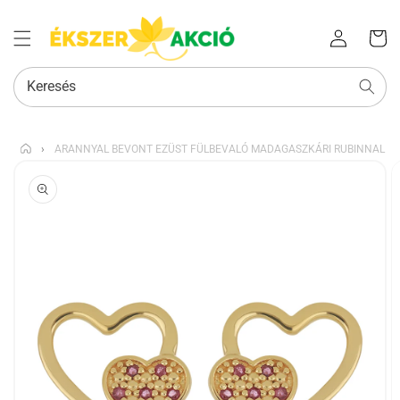
Az Ön
Bejelentkezés
kosara
Keresés
›
ARANNYAL BEVONT EZÜST FÜLBEVALÓ MADAGASZKÁRI RUBINNAL
KIHAGYÁS, ÉS
UGRÁS A
TERMÉKADATOKRA