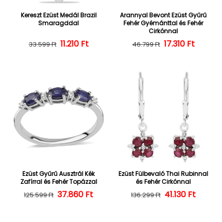
Kereszt Ezüst Medál Brazil
Arannyal Bevont Ezüst Gyűrű
Smaragddal
Fehér Gyémánttal és Fehér
Cirkónnal
Normál ár
Kedvezményes ár
11.210 Ft
Normál ár
Kedvezményes
17.310 Ft
33.599 Ft
46.799 Ft
Ezüst Gyűrű Ausztrál Kék
Ezüst Fülbevaló Thai Rubinnal
Zafírral és Fehér Topázzal
és Fehér Cirkónnal
37.860 Ft
Normál ár
Kedvezményes ár
Normál ár
Kedvezményes
41.130 Ft
125.599 Ft
136.299 Ft