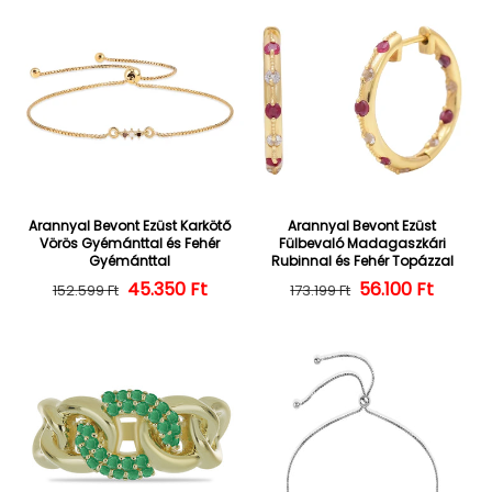
Arannyal Bevont Ezüst Karkötő
Arannyal Bevont Ezüst
Vörös Gyémánttal és Fehér
Fülbevaló Madagaszkári
Gyémánttal
Rubinnal és Fehér Topázzal
45.350 Ft
Normál ár
Kedvezményes ár
56.100 Ft
Normál ár
Kedvezményes
152.599 Ft
173.199 Ft