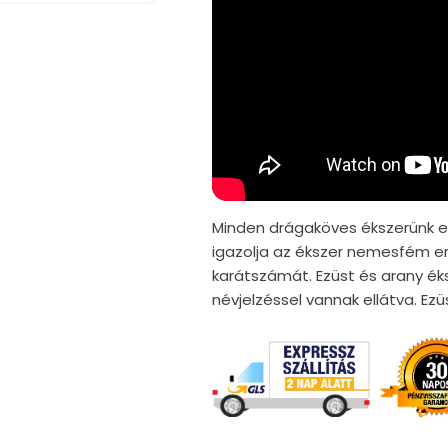
Minden drágaköves ékszerünk er
igazolja az ékszer nemesfém er
karátszámát. Ezüst és arany ék
névjelzéssel vannak ellátva. E