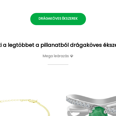
DRÁGAKÖVES ÉKSZEREK
i a legtöbbet a pillanatból drágaköves éksz
Mega leárazás 💎