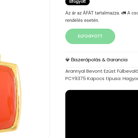
Elfogyott
Az ár az ÁFÁT tartalmazza. 🚛 A cs
rendelés esetén.
ELFOGYOTT
💎 Ékszerápolás & Garancia
Arannyal Bevont Ezüst Fülbevaló
PCY9375 Kapocs típusa: Hagy