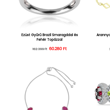
Ezüst Gyűrű Brazil Smaragddal és
Arannya
Fehér Topázzal
60.280 Ft
Normál ár
Kedvezményes ár
162.399 Ft