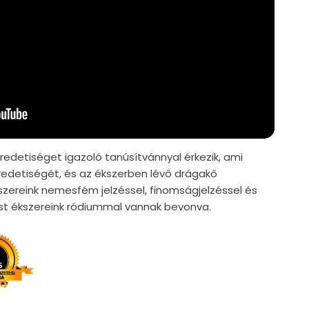
edetiséget igazoló tanúsítvánnyal érkezik, ami
edetiségét, és az ékszerben lévő drágakő
szereink nemesfém jelzéssel, finomságjelzéssel és
züst ékszereink ródiummal vannak bevonva.