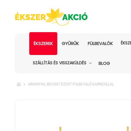
ÉKSZ
ÉKSZEREK
GYŰRŰK
FÜLBEVALÓK
SZÁLLÍTÁS ÉS VISSZAKÜLDÉS
BLOG
›
ARANNYAL BEVONT EZÜST FÜLBEVALÓ KARNEOLLAL
KIHAGYÁS, ÉS
UGRÁS A
TERMÉKADATOKRA