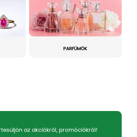
PARFÜMÖK
rtesüljön az akciókról, promóciókról!