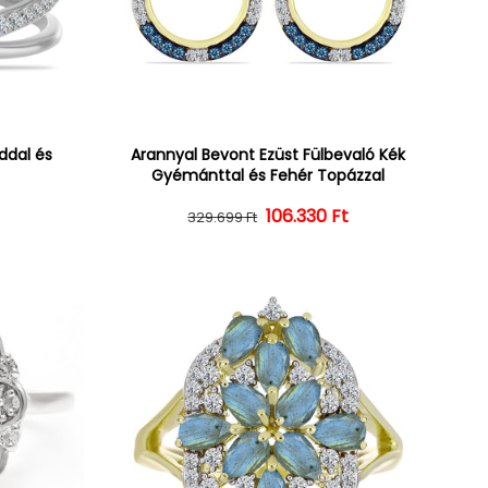
ddal és
Arannyal Bevont Ezüst Fülbevaló Kék
Gyémánttal és Fehér Topázzal
ár
ényes ár
106.330 Ft
Normál ár
Kedvezményes ár
329.699 Ft