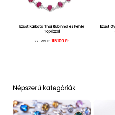
Ezüst Karkötő Thai Rubinnal és Fehér
Ezüst Gy
Topázzal
Normál ár
Kedvezményes ár
115.100 Ft
291.799 Ft
Népszerű kategóriák