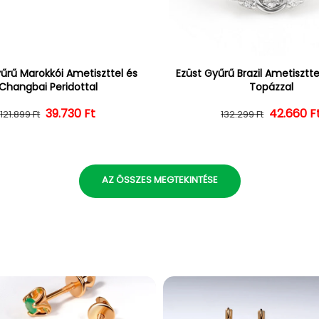
űrű Marokkói Ametiszttel és
Ezüst Gyűrű Brazil Ametisztte
Changbai Peridottal
Topázzal
39.730 Ft
Normál ár
Kedvezményes ár
42.660 F
Normál 
Kedvezm
121.899 Ft
132.299 Ft
AZ ÖSSZES MEGTEKINTÉSE