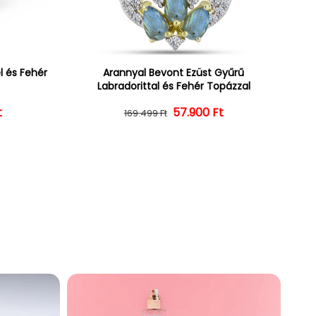
l és Fehér
Arannyal Bevont Ezüst Gyűrű
Labradorittal és Fehér Topázzal
t
ár
ényes ár
57.900 Ft
Normál ár
Kedvezményes ár
169.499 Ft