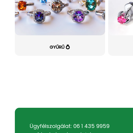
GYŰRŰ 💍
Ügyfélszolgálat: 06 1 435 9959