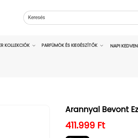
Keresés
ER KOLLEKCIÓK
PARFÜMÖK ÉS KIEGÉSZÍTŐK
NAPI KEDVE
Arannyal Bevont Ez
Normál ár
411.999 Ft