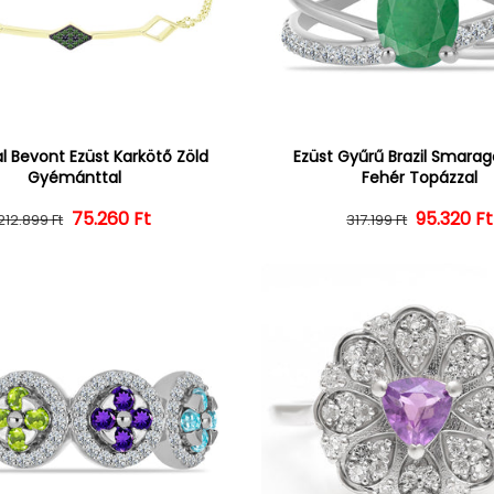
l Bevont Ezüst Karkötő Zöld
Ezüst Gyűrű Brazil Smarag
Gyémánttal
Fehér Topázzal
75.260 Ft
Normál ár
Kedvezményes ár
95.320 Ft
Normál 
Kedvezm
212.899 Ft
317.199 Ft