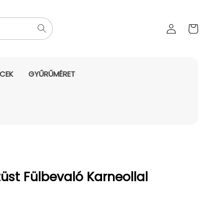
Az Ön
Bejelentkezés
kosara
NCEK
GYŰRŰMÉRET
üst Fülbevaló Karneollal