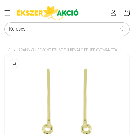
Az Ön
Bejelentkezés
kosara
Keresés
›
ARANNYAL BEVONT EZÜST FÜLBEVALÓ FEHÉR GYÉMÁNTTAL
KIHAGYÁS, ÉS
UGRÁS A
TERMÉKADATOKRA