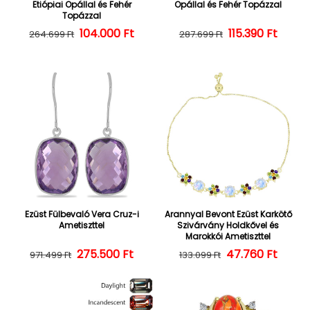
Etiópiai Opállal és Fehér
Opállal és Fehér Topázzal
Topázzal
104.000 Ft
Normál ár
Kedvezményes ár
Normál ár
Kedvezményes
115.390 Ft
264.699 Ft
287.699 Ft
Ezüst Fülbevaló Vera Cruz-i
Arannyal Bevont Ezüst Karkötő
Ametiszttel
Szivárvány Holdkővel és
Marokkói Ametiszttel
275.500 Ft
Normál ár
Kedvezményes ár
47.760 Ft
Normál ár
Kedvezményes
971.499 Ft
133.099 Ft