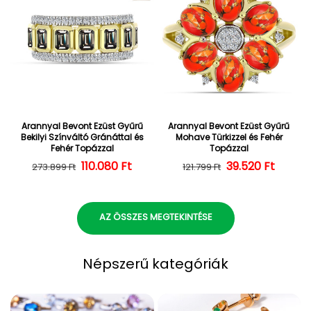
Arannyal Bevont Ezüst Gyűrű
Arannyal Bevont Ezüst Gyűrű
Bekilyi Színváltó Gránáttal és
Mohave Türkizzel és Fehér
Fehér Topázzal
Topázzal
110.080 Ft
Normál ár
Kedvezményes ár
39.520 Ft
Normál ár
Kedvezményes
273.899 Ft
121.799 Ft
AZ ÖSSZES MEGTEKINTÉSE
Népszerű kategóriák