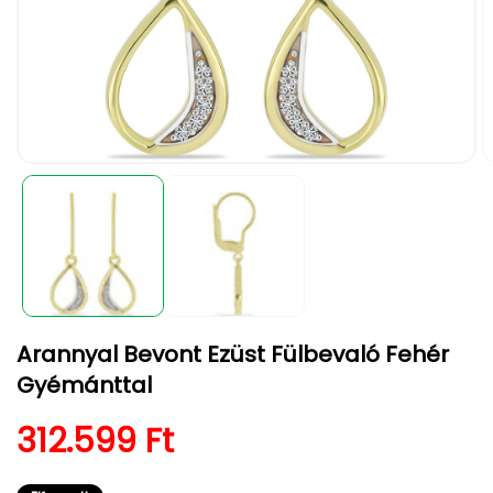
1.
2.
médiafájl
m
megnyitása
m
a
a
modális
m
párbeszédpanelen
p
Arannyal Bevont Ezüst Fülbevaló Fehér
Gyémánttal
Normál ár
312.599 Ft