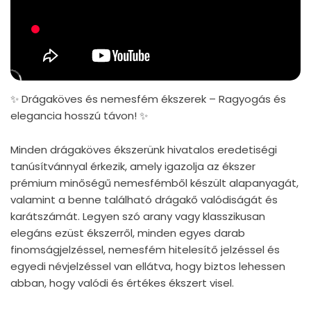
✨ Drágaköves és nemesfém ékszerek – Ragyogás és
elegancia hosszú távon! ✨
Minden drágaköves ékszerünk hivatalos eredetiségi
tanúsítvánnyal érkezik, amely igazolja az ékszer
prémium minőségű nemesfémből készült alapanyagát,
valamint a benne található drágakő valódiságát és
karátszámát. Legyen szó arany vagy klasszikusan
elegáns ezüst ékszerről, minden egyes darab
finomságjelzéssel, nemesfém hitelesítő jelzéssel és
egyedi névjelzéssel van ellátva, hogy biztos lehessen
abban, hogy valódi és értékes ékszert visel.