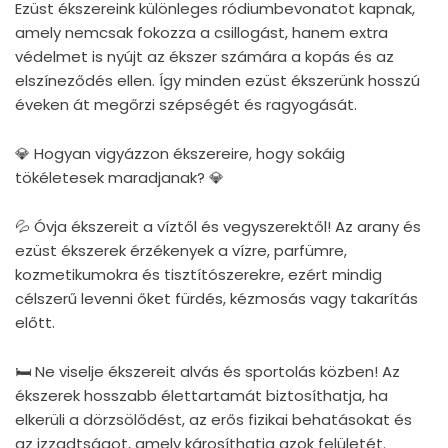
Ezüst ékszereink különleges ródiumbevonatot kapnak,
amely nemcsak fokozza a csillogást, hanem extra
védelmet is nyújt az ékszer számára a kopás és az
elszíneződés ellen. Így minden ezüst ékszerünk hosszú
éveken át megőrzi szépségét és ragyogását.
💎 Hogyan vigyázzon ékszereire, hogy sokáig
tökéletesek maradjanak? 💎
💦 Óvja ékszereit a víztől és vegyszerektől! Az arany és
ezüst ékszerek érzékenyek a vízre, parfümre,
kozmetikumokra és tisztítószerekre, ezért mindig
célszerű levenni őket fürdés, kézmosás vagy takarítás
előtt.
🛏 Ne viselje ékszereit alvás és sportolás közben! Az
ékszerek hosszabb élettartamát biztosíthatja, ha
elkerüli a dörzsölődést, az erős fizikai behatásokat és
az izzadtságot, amely károsíthatja azok felületét.