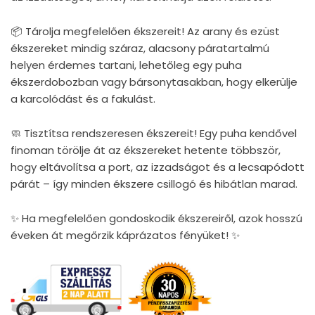
📦 Tárolja megfelelően ékszereit! Az arany és ezüst
ékszereket mindig száraz, alacsony páratartalmú
helyen érdemes tartani, lehetőleg egy puha
ékszerdobozban vagy bársonytasakban, hogy elkerülje
a karcolódást és a fakulást.
🧼 Tisztítsa rendszeresen ékszereit! Egy puha kendővel
finoman törölje át az ékszereket hetente többször,
hogy eltávolítsa a port, az izzadságot és a lecsapódott
párát – így minden ékszere csillogó és hibátlan marad.
✨ Ha megfelelően gondoskodik ékszereiről, azok hosszú
éveken át megőrzik káprázatos fényüket! ✨