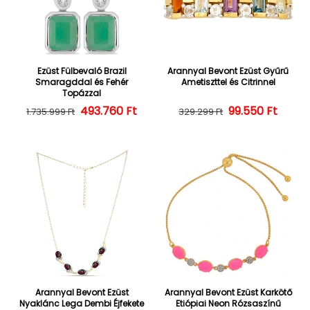
Ezüst Fülbevaló Brazil
Arannyal Bevont Ezüst Gyűrű
Smaragddal és Fehér
Ametiszttel és Citrinnel
Topázzal
493.760 Ft
Normál ár
Kedvezményes ár
Normál ár
Kedvezményes
99.550 Ft
1.735.999 Ft
329.299 Ft
Arannyal Bevont Ezüst
Arannyal Bevont Ezüst Karkötő
Nyaklánc Lega Dembi Éjfekete
Etiópiai Neon Rózsaszínű