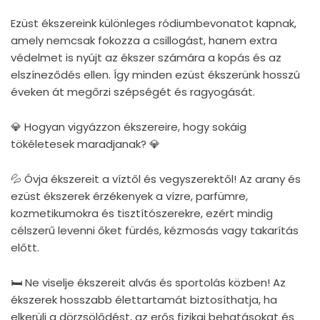
Ezüst ékszereink különleges ródiumbevonatot kapnak,
amely nemcsak fokozza a csillogást, hanem extra
védelmet is nyújt az ékszer számára a kopás és az
elszíneződés ellen. Így minden ezüst ékszerünk hosszú
éveken át megőrzi szépségét és ragyogását.
💎 Hogyan vigyázzon ékszereire, hogy sokáig
tökéletesek maradjanak? 💎
💦 Óvja ékszereit a víztől és vegyszerektől! Az arany és
ezüst ékszerek érzékenyek a vízre, parfümre,
kozmetikumokra és tisztítószerekre, ezért mindig
célszerű levenni őket fürdés, kézmosás vagy takarítás
előtt.
🛏 Ne viselje ékszereit alvás és sportolás közben! Az
ékszerek hosszabb élettartamát biztosíthatja, ha
elkerüli a dörzsölődést, az erős fizikai behatásokat és