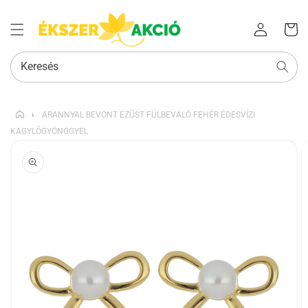
Az Ön
Bejelentkezés
kosara
Keresés
›
ARANNYAL BEVONT EZÜST FÜLBEVALÓ FEHÉR ÉDESVÍZI
KAGYLÓGYÖNGGYEL
KIHAGYÁS, ÉS
UGRÁS A
TERMÉKADATOKRA