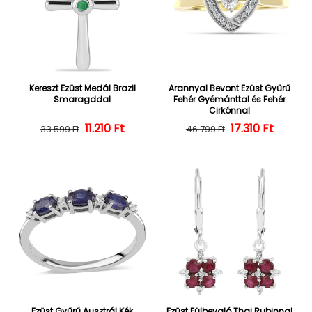
Kereszt Ezüst Medál Brazil
Arannyal Bevont Ezüst Gyűrű
Smaragddal
Fehér Gyémánttal és Fehér
Cirkónnal
Normál ár
Kedvezményes ár
11.210 Ft
Normál ár
Kedvezményes
17.310 Ft
33.599 Ft
46.799 Ft
Ezüst Gyűrű Ausztrál Kék
Ezüst Fülbevaló Thai Rubinnal