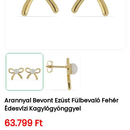
1.
2.
médiafájl
m
megnyitása
m
a
a
modális
m
párbeszédpanelen
p
Arannyal Bevont Ezüst Fülbevaló Fehér
Édesvízi Kagylógyönggyel
Normál ár
63.799 Ft