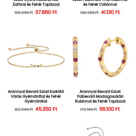
Zafírral és Fehér Topázzal
és Fehér Cirkónnal
37.860 Ft
Normál ár
Kedvezményes ár
Normál ár
Kedvezményes
41.130 Ft
125.599 Ft
136.299 Ft
Arannyal Bevont Ezüst Karkötő
Arannyal Bevont Ezüst
Vörös Gyémánttal és Fehér
Fülbevaló Madagaszkári
Gyémánttal
Rubinnal és Fehér Topázzal
45.350 Ft
Normál ár
Kedvezményes ár
56.100 Ft
Normál ár
Kedvezményes
152.599 Ft
173.199 Ft