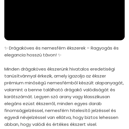
✨ Drágaköves és nemesfém ékszerek – Ragyogás és
elegancia hosszú távon! ✨
Minden drágaköves ékszerünk hivatalos eredetiségi
tanúsítvánnyal érkezik, amely igazolja az ékszer
prémium minőségű nemesfémből készült alapanyagát,
valamint a benne található drágakő valódiságát és
karátszámát. Legyen szó arany vagy klasszikusan
elegáns ezüst ékszerről, minden egyes darab
finomságjelzéssel, nemesfém hitelesítő jelzéssel és
egyedi névjelzéssel van ellátva, hogy biztos lehessen
abban, hogy valódi és értékes ékszert visel.