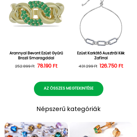
Arannyal Bevont Ezüst Gyűrű
Ezüst Karkötő Ausztrál Kék
Brazil Smaragddal
Zafírral
Normál ár
Kedvezményes ár
78.190 Ft
126.750 Ft
Normál ár
Kedvezményes
252.899 Ft
431.299 Ft
AZ ÖSSZES MEGTEKINTÉSE
Népszerű kategóriák