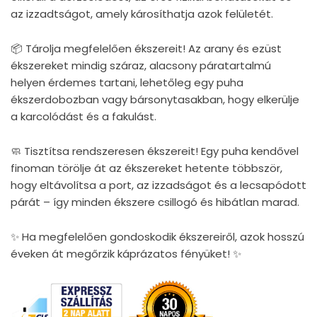
az izzadtságot, amely károsíthatja azok felületét.
📦 Tárolja megfelelően ékszereit! Az arany és ezüst
ékszereket mindig száraz, alacsony páratartalmú
helyen érdemes tartani, lehetőleg egy puha
ékszerdobozban vagy bársonytasakban, hogy elkerülje
a karcolódást és a fakulást.
🧼 Tisztítsa rendszeresen ékszereit! Egy puha kendővel
finoman törölje át az ékszereket hetente többször,
hogy eltávolítsa a port, az izzadságot és a lecsapódott
párát – így minden ékszere csillogó és hibátlan marad.
✨ Ha megfelelően gondoskodik ékszereiről, azok hosszú
éveken át megőrzik káprázatos fényüket! ✨