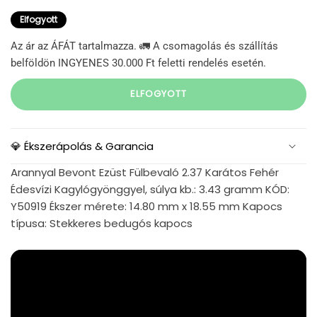
Elfogyott
Az ár az ÁFÁT tartalmazza. 🚛 A csomagolás és szállítás
belföldön INGYENES 30.000 Ft feletti rendelés esetén.
ELFOGYOTT
💎 Ékszerápolás & Garancia
Arannyal Bevont Ezüst Fülbevaló 2.37 Karátos Fehér
Édesvízi Kagylógyönggyel, súlya kb.: 3.43 gramm KÓD:
Y50919 Ékszer mérete: 14.80 mm x 18.55 mm Kapocs
típusa: Stekkeres bedugós kapocs