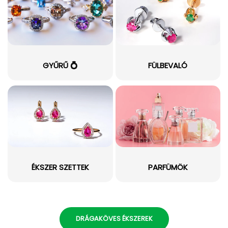
GYŰRŰ 💍
FÜLBEVALÓ
ÉKSZER SZETTEK
PARFÜMÖK
DRÁGAKÖVES ÉKSZEREK