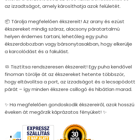
az izzadtságot, amely károsíthatja azok felületét.
📦 Tárolja megfelelően ékszereit! Az arany és ezüst
ékszereket mindig száraz, alacsony páratartalmú
helyen érdemes tartani, lehetőleg egy puha
ékszerdobozban vagy bársonytasakban, hogy elkerülje
a karcolódást és a fakulást.
🧼 Tisztítsa rendszeresen ékszereit! Egy puha kendővel
finoman törölje át az ékszereket hetente többször,
hogy eltávolítsa a port, az izzadságot és a lecsapódott
párát – így minden ékszere csillogó és hibátlan marad.
✨ Ha megfelelően gondoskodik ékszereiről, azok hosszú
éveken át megőrzik káprázatos fényüket! ✨