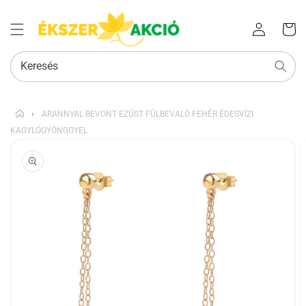
Az Ön
Bejelentkezés
kosara
Keresés
›
ARANNYAL BEVONT EZÜST FÜLBEVALÓ FEHÉR ÉDESVÍZI
KAGYLÓGYÖNGGYEL
KIHAGYÁS, ÉS
UGRÁS A
TERMÉKADATOKRA