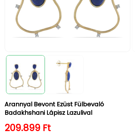
1.
2.
médiafájl
m
megnyitása
m
a
a
modális
m
párbeszédpanelen
p
Arannyal Bevont Ezüst Fülbevaló
Badakhshani Lápisz Lazulival
Normál ár
209.899 Ft