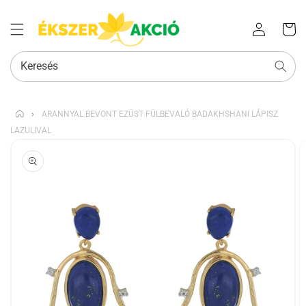
Az Ön
Bejelentkezés
kosara
Keresés
›
ARANNYAL BEVONT EZÜST FÜLBEVALÓ BADAKHSHANI LÁPISZ
LAZULIVAL
KIHAGYÁS, ÉS
UGRÁS A
TERMÉKADATOKRA