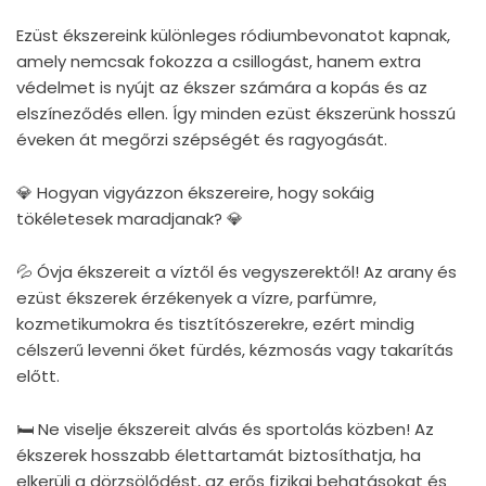
Ezüst ékszereink különleges ródiumbevonatot kapnak,
amely nemcsak fokozza a csillogást, hanem extra
védelmet is nyújt az ékszer számára a kopás és az
elszíneződés ellen. Így minden ezüst ékszerünk hosszú
éveken át megőrzi szépségét és ragyogását.
💎 Hogyan vigyázzon ékszereire, hogy sokáig
tökéletesek maradjanak? 💎
💦 Óvja ékszereit a víztől és vegyszerektől! Az arany és
ezüst ékszerek érzékenyek a vízre, parfümre,
kozmetikumokra és tisztítószerekre, ezért mindig
célszerű levenni őket fürdés, kézmosás vagy takarítás
előtt.
🛏 Ne viselje ékszereit alvás és sportolás közben! Az
ékszerek hosszabb élettartamát biztosíthatja, ha
elkerüli a dörzsölődést, az erős fizikai behatásokat és