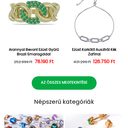
Arannyal Bevont Ezüst Gyűrű
Ezüst Karkötő Ausztrál Kék
Brazil Smaragddal
Zafírral
Normál ár
Kedvezményes ár
78.190 Ft
126.750 Ft
Normál ár
Kedvezményes
252.899 Ft
431.299 Ft
AZ ÖSSZES MEGTEKINTÉSE
Népszerű kategóriák