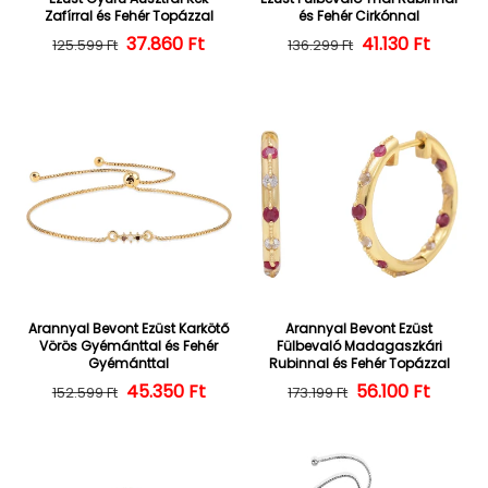
Zafírral és Fehér Topázzal
és Fehér Cirkónnal
37.860 Ft
Normál ár
Kedvezményes ár
Normál ár
Kedvezményes
41.130 Ft
125.599 Ft
136.299 Ft
Arannyal Bevont Ezüst Karkötő
Arannyal Bevont Ezüst
Vörös Gyémánttal és Fehér
Fülbevaló Madagaszkári
Gyémánttal
Rubinnal és Fehér Topázzal
45.350 Ft
Normál ár
Kedvezményes ár
56.100 Ft
Normál ár
Kedvezményes
152.599 Ft
173.199 Ft