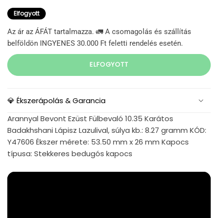
Elfogyott
Az ár az ÁFÁT tartalmazza. 🚛 A csomagolás és szállítás
belföldön INGYENES 30.000 Ft feletti rendelés esetén.
ELFOGYOTT
💎 Ékszerápolás & Garancia
Arannyal Bevont Ezüst Fülbevaló 10.35 Karátos
Badakhshani Lápisz Lazulival, súlya kb.: 8.27 gramm KÓD:
Y47606 Ékszer mérete: 53.50 mm x 26 mm Kapocs
típusa: Stekkeres bedugós kapocs