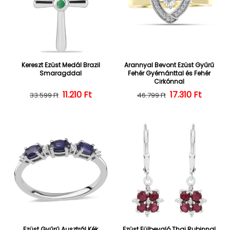
Kereszt Ezüst Medál Brazil
Arannyal Bevont Ezüst Gyűrű
Smaragddal
Fehér Gyémánttal és Fehér
Cirkónnal
Normál ár
Kedvezményes ár
11.210 Ft
Normál ár
Kedvezményes
17.310 Ft
33.599 Ft
46.799 Ft
Ezüst Gyűrű Ausztrál Kék
Ezüst Fülbevaló Thai Rubinnal