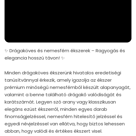
✨ Drágaköves és nemesfém ékszerek – Ragyogás és
elegancia hosszú távon! ✨
Minden drágaköves ékszerünk hivatalos eredetiségi
tanúsítvánnyal érkezik, amely igazolja az ékszer
prémium minőségű nemesfémből készült alapanyagát,
valamint a benne található drágakő valódiságát és
karátszámát. Legyen szó arany vagy klasszikusan
elegáns ezüst ékszerről, minden egyes darab
finomságjelzéssel, nemesfém hitelesítő jelzéssel és
egyedi névjelzéssel van ellátva, hogy biztos lehessen
abban, hogy valódi és értékes ékszert visel.