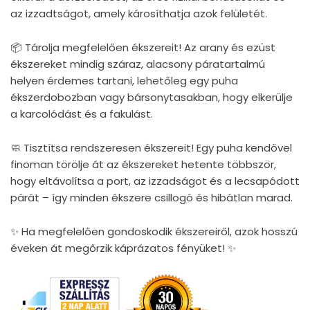
az izzadtságot, amely károsíthatja azok felületét.
📦 Tárolja megfelelően ékszereit! Az arany és ezüst
ékszereket mindig száraz, alacsony páratartalmú
helyen érdemes tartani, lehetőleg egy puha
ékszerdobozban vagy bársonytasakban, hogy elkerülje
a karcolódást és a fakulást.
🧼 Tisztítsa rendszeresen ékszereit! Egy puha kendővel
finoman törölje át az ékszereket hetente többször,
hogy eltávolítsa a port, az izzadságot és a lecsapódott
párát – így minden ékszere csillogó és hibátlan marad.
✨ Ha megfelelően gondoskodik ékszereiről, azok hosszú
éveken át megőrzik káprázatos fényüket! ✨