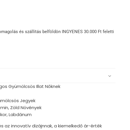
omagolás és szállítás belföldön INGYENES 30.000 Ft feletti
gos Gyümölcsös Illat Nőknek
yümölcsös Jegyek
zmin, Zöld Növények
ukor, Labdánum
s az innovatív dizájnnak, a kiemelkedő ár-érték