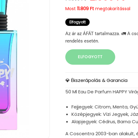
Most
11.809 Ft
megtakarítással
Elfogyott
Az ár az ÁFÁT tartalmazza. 🚛 A cs
rendelés esetén.
ELFOGYOTT
💎 Ékszerápolás & Garancia
50 Ml Eau De Parfum HAPPY Virá
Fejjegyek: Citrom, Menta, G
Középjegyek: Vízi Jegyek, Já
Alapjegyek: Cédrus, Barna C
A Coscentra 2003-ban alakult, é