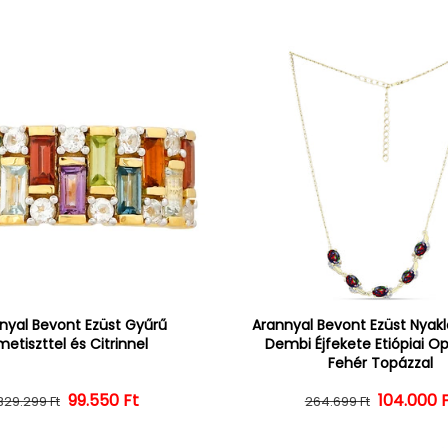
nyal Bevont Ezüst Gyűrű
Arannyal Bevont Ezüst Nyak
etiszttel és Citrinnel
Dembi Éjfekete Etiópiai Op
Fehér Topázzal
Normál ár
Kedvezményes ár
99.550 Ft
104.000 
Normál 
Kedvezm
329.299 Ft
264.699 Ft