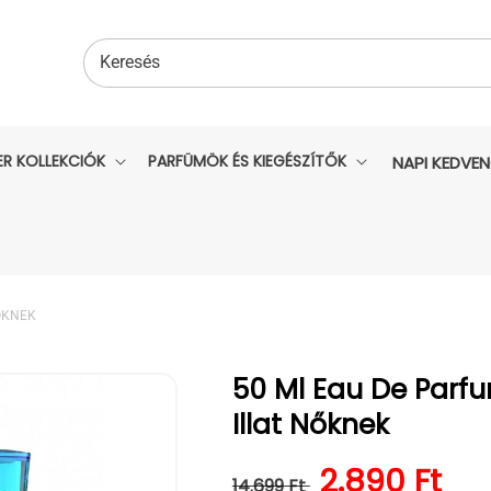
Keresés
ER KOLLEKCIÓK
PARFÜMÖK ÉS KIEGÉSZÍTŐK
NAPI KEDVE
ŐKNEK
50 Ml Eau De Parf
Illat Nőknek
Normál ár
Kedvezmén
2.890 Ft
14.699 Ft