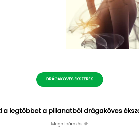
DRÁGAKÖVES ÉKSZEREK
i a legtöbbet a pillanatból drágaköves éksz
Mega leárazás 💎