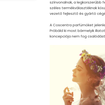
színvonalnak, a legkorszerűbb fe
széles termékválasztéknak kö
vezető fejlesztő és gyártó cégé
A Coscentra parfümöket jelenle
Próbáld ki most bármelyik illatot
koncepciója nem fog csalódást