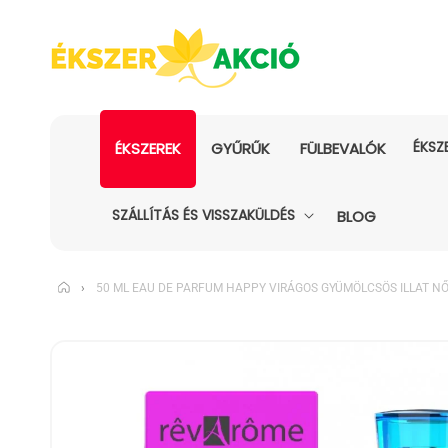
ÉKSZ
ÉKSZEREK
GYŰRŰK
FÜLBEVALÓK
SZÁLLÍTÁS ÉS VISSZAKÜLDÉS
BLOG
›
50 ML EAU DE PARFUM HAPPY VIRÁGOS GYÜMÖLCSÖS ILLAT N
KIHAGYÁS, ÉS
UGRÁS A
TERMÉKADATOKRA