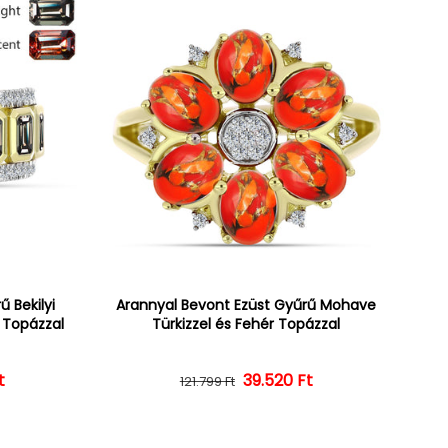
 Bekilyi
Arannyal Bevont Ezüst Gyűrű Mohave
r Topázzal
Türkizzel és Fehér Topázzal
t
ár
ényes ár
39.520 Ft
Normál ár
Kedvezményes ár
121.799 Ft