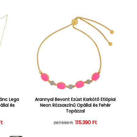
lánc Lega
Arannyal Bevont Ezüst Karkötő Etiópiai
állal és
Neon Rózsaszínű Opállal és Fehér
Topázzal
Ft
ár
ényes ár
Normál ár
Kedvezményes ár
115.390 Ft
287.699 Ft