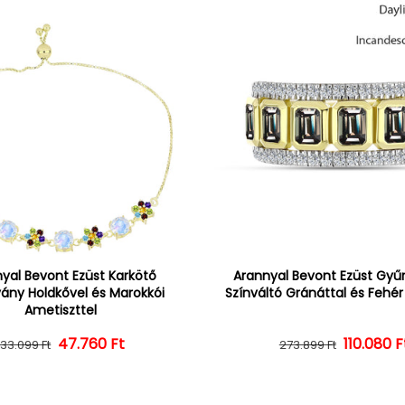
yal Bevont Ezüst Karkötő
Arannyal Bevont Ezüst Gyűrű
vány Holdkővel és Marokkói
Színváltó Gránáttal és Fehé
Ametiszttel
47.760 Ft
Normál ár
Kedvezményes ár
110.080 F
Normál 
Kedvezm
133.099 Ft
273.899 Ft