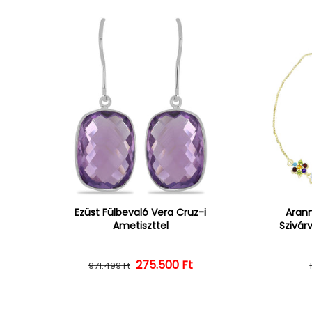
Ezüst Fülbevaló Vera Cruz-i
Arann
Ametiszttel
Szivár
275.500 Ft
Normál ár
Kedvezményes ár
971.499 Ft