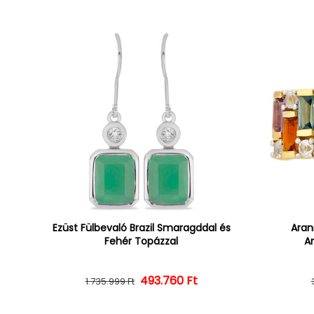
Ezüst Fülbevaló Brazil Smaragddal és
Aran
Fehér Topázzal
Am
493.760 Ft
Normál ár
Kedvezményes ár
1.735.999 Ft