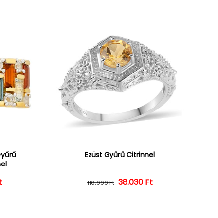
Gyűrű
Ezüst Gyűrű Citrinnel
nel
ár
ényes ár
t
38.030 Ft
Normál ár
Kedvezményes ár
116.999 Ft