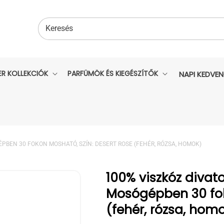
Keresés
ER KOLLEKCIÓK
PARFÜMÖK ÉS KIEGÉSZÍTŐK
NAPI KEDVE
ÉPBEN 30 FOKON MOSHATÓ, SZÍN: DESERT ROSE (FEHÉR, RÓZSA, HOMOK)
100% viszkóz divato
Mosógépben 30 fok
(fehér, rózsa, hom