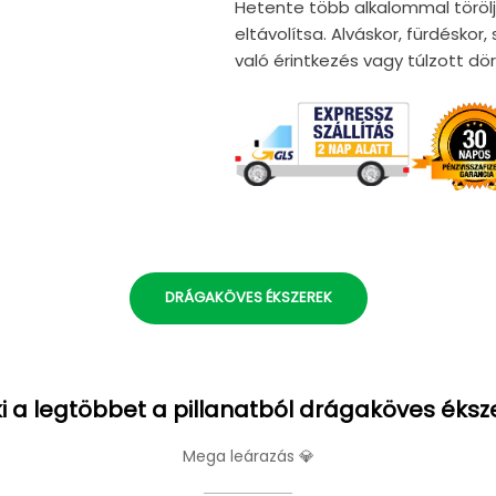
Hetente több alkalommal törölj
eltávolítsa. Alváskor, fürdéskor
való érintkezés vagy túlzott d
DRÁGAKÖVES ÉKSZEREK
i a legtöbbet a pillanatból drágaköves éksz
Mega leárazás 💎