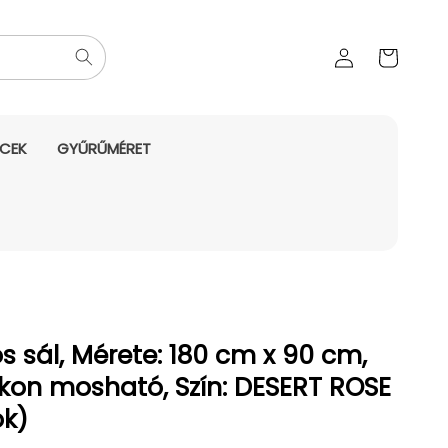
Az Ön
Bejelentkezés
kosara
NCEK
GYŰRŰMÉRET
s sál, Mérete: 180 cm x 90 cm,
on mosható, Szín: DESERT ROSE
ok)