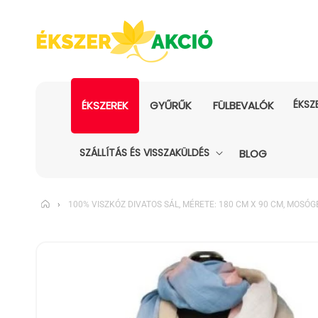
ÉKSZ
ÉKSZEREK
GYŰRŰK
FÜLBEVALÓK
SZÁLLÍTÁS ÉS VISSZAKÜLDÉS
BLOG
›
100% VISZKÓZ DIVATOS SÁL, MÉRETE: 180 CM X 90 CM, MOSÓG
KIHAGYÁS, ÉS
UGRÁS A
TERMÉKADATOKRA