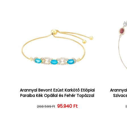
Arannyal Bevont Ezüst Karkötő Etiópiai
Arannyal
Paraiba Kék Opállal és Fehér Topázzal
Szivacs
Normál ár
Kedvezményes ár
95.940 Ft
268.599 Ft