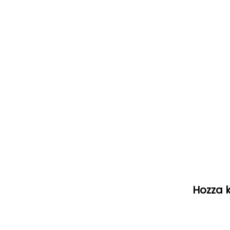
modális
párbeszédpanelen
Hozza k