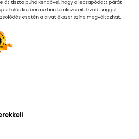
e át tiszta puha kendővel, hogy a lecsapódott párát
, sportolás közben ne hordja ékszereit. Izzadtsággal
örzsölődés esetén a divat ékszer színe megváltozhat.
erekkel!