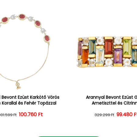
 Bevont Ezüst Karkötő Vörös
Arannyal Bevont Ezüst 
 Korallal és Fehér Topázzal
Ametiszttel és Citrin
100.760 Ft
Normál ár
Kedvezményes ár
Normál 
Kedvezm
99.480 F
301.599 Ft
329.299 Ft