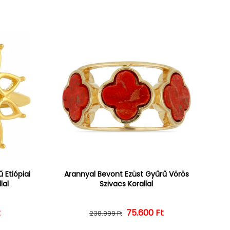
 Etiópiai
Arannyal Bevont Ezüst Gyűrű Vörös
lal
Szivacs Korallal
ár
ényes ár
t
Normál ár
Kedvezményes ár
75.600 Ft
238.999 Ft