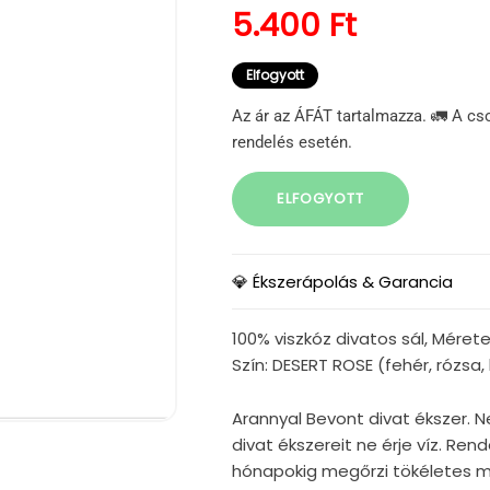
Normál ár
5.400 Ft
Elfogyott
Az ár az ÁFÁT tartalmazza. 🚛 A cs
rendelés esetén.
ELFOGYOTT
💎 Ékszerápolás & Garancia
100% viszkóz divatos sál, Mére
Szín: DESERT ROSE (fehér, rózsa
Arannyal Bevont divat ékszer. N
divat ékszereit ne érje víz. Re
hónapokig megőrzi tökéletes mi