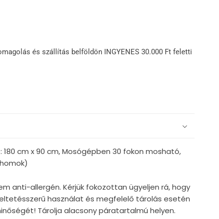
omagolás és szállítás belföldön INGYENES 30.000 Ft feletti
te: 180 cm x 90 cm, Mosógépben 30 fokon mosható,
, homok)
em anti-allergén. Kérjük fokozottan ügyeljen rá, hogy
ndeltetésszerű használat és megfelelő tárolás esetén
nőségét! Tárolja alacsony páratartalmú helyen.