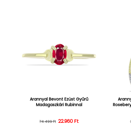
Arannyal Bevont Ezüst Gyűrű
Aranny
Madagaszkári Rubinnal
Rosebery
22.960 Ft
Normál ár
Kedvezményes ár
74.499 Ft