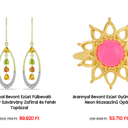
al Bevont Ezüst Fülbevaló
Arannyal Bevont Ezüst Gyűrű
 Szivárvány Zafírral és Fehér
Neon Rózsaszínű Opál
Topázzal
Normál ár
Kedvezményes ár
89.920 Ft
Normál 
Kedvezm
53.710 F
302.799 Ft
128.499 Ft