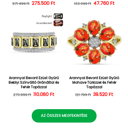
275.500 Ft
Normál ár
Kedvezményes ár
47.760 Ft
Normál ár
Kedvezményes
971.499 Ft
133.099 Ft
Arannyal Bevont Ezüst Gyűrű
Arannyal Bevont Ezüst Gyűrű
Bekilyi Színváltó Gránáttal és
Mohave Türkizzel és Fehér
Fehér Topázzal
Topázzal
110.080 Ft
Normál ár
Kedvezményes ár
39.520 Ft
Normál ár
Kedvezményes
273.899 Ft
121.799 Ft
AZ ÖSSZES MEGTEKINTÉSE