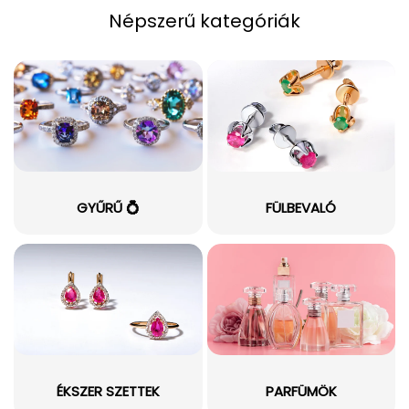
Népszerű kategóriák
GYŰRŰ 💍
FÜLBEVALÓ
ÉKSZER SZETTEK
PARFÜMÖK