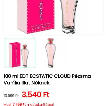
1.
2.
médiafájl
m
megnyitása
m
a
a
modális
m
párbeszédpanelen
p
100 ml EDT ECSTATIC CLOUD Pézsma
Vanília Illat Nőknek
Normál ár
Kedvezményes ár
3.540 Ft
10.999 Ft
Most
7.459 Ft
megtakarítással