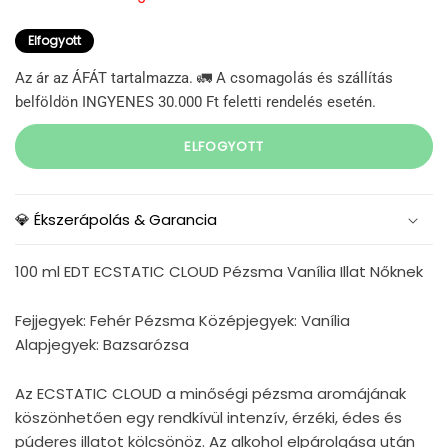
Elfogyott
Az ár az ÁFÁT tartalmazza. 🚛 A csomagolás és szállítás
belföldön INGYENES 30.000 Ft feletti rendelés esetén.
ELFOGYOTT
💎 Ékszerápolás & Garancia
100 ml EDT ECSTATIC CLOUD Pézsma Vanília Illat Nőknek
Fejjegyek: Fehér Pézsma Középjegyek: Vanília
Alapjegyek: Bazsarózsa
Az ECSTATIC CLOUD a minőségi pézsma aromájának
köszönhetően egy rendkívül intenzív, érzéki, édes és
púderes illatot kölcsönöz. Az alkohol elpárolgása után