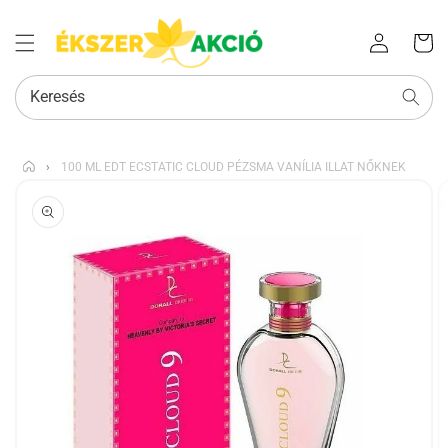
Az Ön
Bejelentkezés
kosara
Keresés
›
100 ML EDT ECSTATIC CLOUD PÉZSMA VANÍLIA ILLAT NŐKNEK
KIHAGYÁS, ÉS
UGRÁS A
TERMÉKADATOKRA