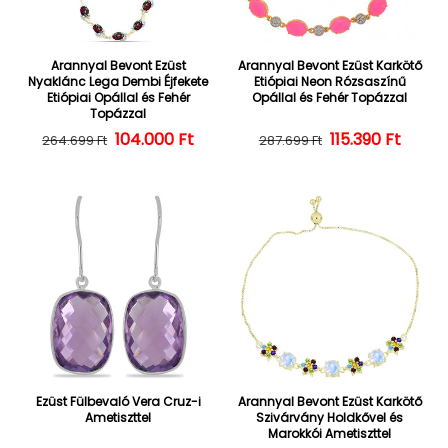
Arannyal Bevont Ezüst
Arannyal Bevont Ezüst Karkötő
Nyaklánc Lega Dembi Éjfekete
Etiópiai Neon Rózsaszínű
Etiópiai Opállal és Fehér
Opállal és Fehér Topázzal
Topázzal
104.000 Ft
Normál ár
Kedvezményes ár
Normál ár
Kedvezményes
115.390 Ft
264.699 Ft
287.699 Ft
Ezüst Fülbevaló Vera Cruz-i
Arannyal Bevont Ezüst Karkötő
Ametiszttel
Szivárvány Holdkővel és
Marokkói Ametiszttel