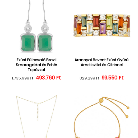
Ezüst Fülbevaló Brazil
Arannyal Bevont Ezüst Gyűrű
Smaragddal és Fehér
Ametiszttel és Citrinnel
Topázzal
493.760 Ft
Normál ár
Kedvezményes ár
Normál ár
Kedvezményes
99.550 Ft
1.735.999 Ft
329.299 Ft