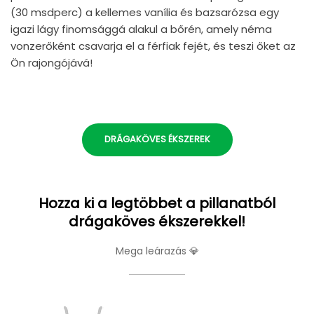
(30 msdperc) a kellemes vanília és bazsarózsa egy
igazi lágy finomsággá alakul a bőrén, amely néma
vonzerőként csavarja el a férfiak fejét, és teszi őket az
Ön rajongójává!
DRÁGAKÖVES ÉKSZEREK
Hozza ki a legtöbbet a pillanatból
drágaköves ékszerekkel!
Mega leárazás 💎