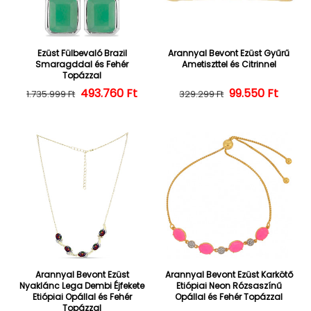
Ezüst Fülbevaló Brazil
Arannyal Bevont Ezüst Gyűrű
Smaragddal és Fehér
Ametiszttel és Citrinnel
Topázzal
493.760 Ft
Normál ár
Kedvezményes ár
Normál ár
Kedvezményes
99.550 Ft
1.735.999 Ft
329.299 Ft
Arannyal Bevont Ezüst
Arannyal Bevont Ezüst Karkötő
Nyaklánc Lega Dembi Éjfekete
Etiópiai Neon Rózsaszínű
Etiópiai Opállal és Fehér
Opállal és Fehér Topázzal
Topázzal