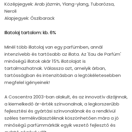
Középjegyek: Arab jázmin, Ylang-ylang, Tubarózsa,
Neroli
Alapjegyek: Őszibarack
Illatolaj tartalom: kb. 6%
Minél több illatolaj van egy parfümben, annál
intenzívebb és tartósabb az illata. Az 'Eau de Parfüm'
minőségű illatok akár 15% illatolajat is
tartalmazhatnak.
Válassza azt, amelyik árban,
tartósságban és intenzitásban a legtökéletesebben
megfelel igényeinek!
A Coscentra 2003-ban alakult, és az innovatív dizájnnak,
a kiemelkedő ár-érték színvonalnak, a legkorszerűbb
fejlesztési és gyártási színvonalának és a rendkívül
széles termékválasztéknak köszönhetően mára a jó
minőségű parfümmárkák egyik vezető fejlesztő és