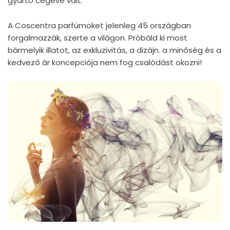
gyártó cégévé vált.
A Coscentra parfümöket jelenleg 45 országban
forgalmazzák, szerte a világon. Próbáld ki most
bármelyik illatot, az exkluzivitás, a dizájn. a minőség és a
kedvező ár koncepciója nem fog csalódást okozni!