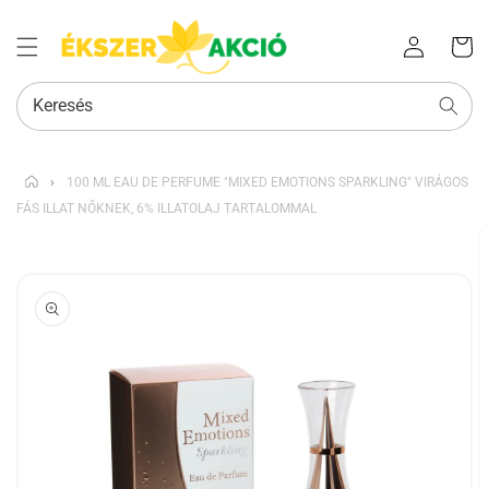
Az Ön
Bejelentkezés
kosara
Keresés
›
100 ML EAU DE PERFUME "MIXED EMOTIONS SPARKLING" VIRÁGOS
FÁS ILLAT NŐKNEK, 6% ILLATOLAJ TARTALOMMAL
KIHAGYÁS, ÉS
UGRÁS A
TERMÉKADATOKRA