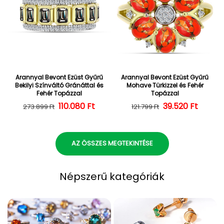
Arannyal Bevont Ezüst Gyűrű
Arannyal Bevont Ezüst Gyűrű
Bekilyi Színváltó Gránáttal és
Mohave Türkizzel és Fehér
Fehér Topázzal
Topázzal
110.080 Ft
Normál ár
Kedvezményes ár
39.520 Ft
Normál ár
Kedvezményes
273.899 Ft
121.799 Ft
AZ ÖSSZES MEGTEKINTÉSE
Népszerű kategóriák