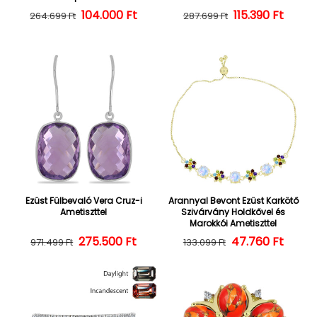
104.000 Ft
Normál ár
Kedvezményes ár
Normál ár
Kedvezményes
115.390 Ft
264.699 Ft
287.699 Ft
Ezüst Fülbevaló Vera Cruz-i
Arannyal Bevont Ezüst Karkötő
Ametiszttel
Szivárvány Holdkővel és
Marokkói Ametiszttel
275.500 Ft
Normál ár
Kedvezményes ár
47.760 Ft
Normál ár
Kedvezményes
971.499 Ft
133.099 Ft