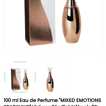
1.
médiafájl
megnyitása
a
2.
modális
m
párbeszédpanelen
m
a
m
p
100 ml Eau de Perfume "MIXED EMOTIONS