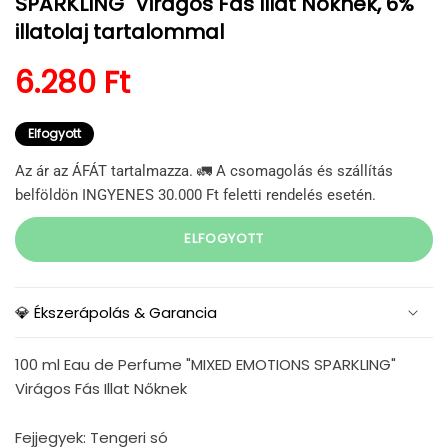
SPARKLING" Virágos Fás Illat Nőknek, 6%
illatolaj tartalommal
Normál ár
6.280 Ft
Elfogyott
Az ár az ÁFÁT tartalmazza. 🚛 A csomagolás és szállítás
belföldön INGYENES 30.000 Ft feletti rendelés esetén.
ELFOGYOTT
💎 Ékszerápolás & Garancia
100 ml Eau de Perfume "MIXED EMOTIONS SPARKLING"
Virágos Fás Illat Nőknek
Fejjegyek: Tengeri só