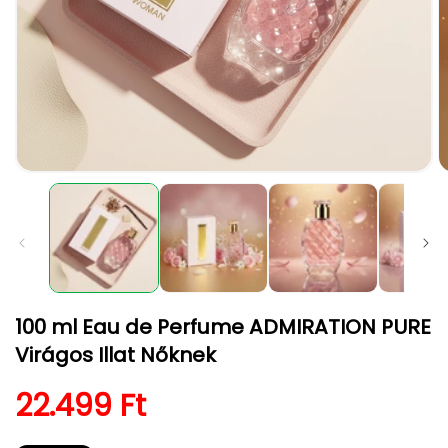
1.
2.
médiafájl
m
megnyitása
m
a
a
modális
m
párbeszédpanelen
p
100 ml Eau de Perfume ADMIRATION PURE
Virágos Illat Nőknek
Normál ár
22.499 Ft