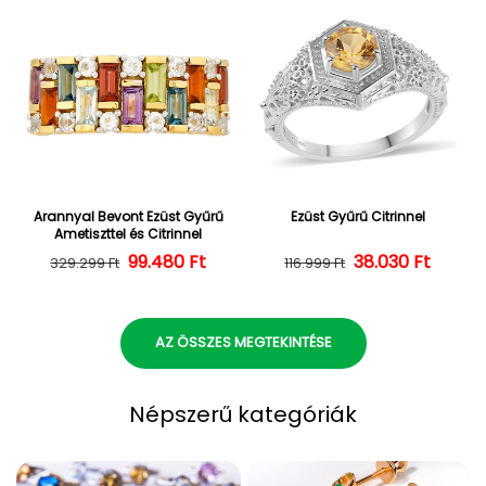
Arannyal Bevont Ezüst Gyűrű
Ezüst Gyűrű Citrinnel
Ametiszttel és Citrinnel
Normál ár
Kedvezményes ár
99.480 Ft
38.030 Ft
Normál ár
Kedvezményes
329.299 Ft
116.999 Ft
AZ ÖSSZES MEGTEKINTÉSE
Népszerű kategóriák