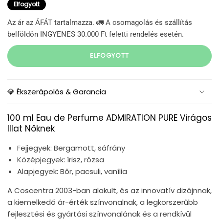
Elfogyott
Az ár az ÁFÁT tartalmazza. 🚛 A csomagolás és szállítás
belföldön INGYENES 30.000 Ft feletti rendelés esetén.
ELFOGYOTT
💎 Ékszerápolás & Garancia
100 ml Eau de Perfume ADMIRATION PURE Virágos
Illat Nőknek
Fejjegyek: Bergamott, sáfrány
Középjegyek: írisz, rózsa
Alapjegyek: Bőr, pacsuli, vanília
A Coscentra 2003-ban alakult, és az innovatív dizájnnak,
a kiemelkedő ár-érték színvonalnak, a legkorszerűbb
fejlesztési és gyártási színvonalának és a rendkívül