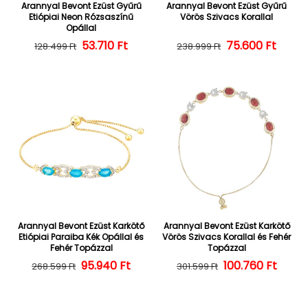
Arannyal Bevont Ezüst Gyűrű
Arannyal Bevont Ezüst Gyűrű
Etiópiai Neon Rózsaszínű
Vörös Szivacs Korallal
Opállal
Normál ár
Kedvezményes ár
53.710 Ft
Normál ár
Kedvezményes
75.600 Ft
128.499 Ft
238.999 Ft
Arannyal Bevont Ezüst Karkötő
Arannyal Bevont Ezüst Karkötő
Etiópiai Paraiba Kék Opállal és
Vörös Szivacs Korallal és Fehér
Fehér Topázzal
Topázzal
Normál ár
Kedvezményes ár
95.940 Ft
100.760 Ft
Normál ár
Kedvezményes
268.599 Ft
301.599 Ft