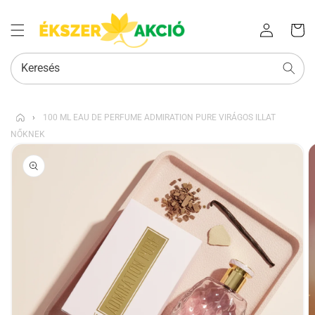
Az Ön
Bejelentkezés
kosara
Keresés
›
100 ML EAU DE PERFUME ADMIRATION PURE VIRÁGOS ILLAT
NŐKNEK
KIHAGYÁS, ÉS
UGRÁS A
TERMÉKADATOKRA