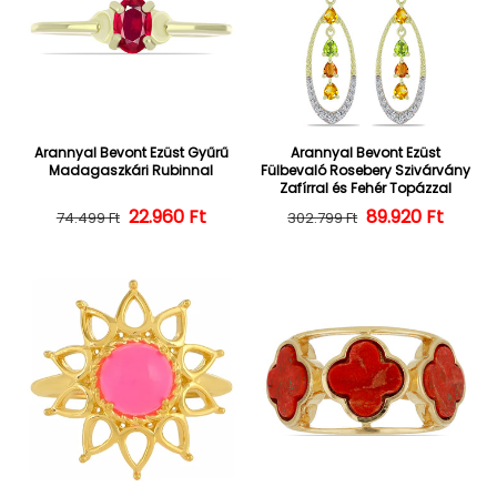
Arannyal Bevont Ezüst Gyűrű
Arannyal Bevont Ezüst
Madagaszkári Rubinnal
Fülbevaló Rosebery Szivárvány
Zafírral és Fehér Topázzal
22.960 Ft
Normál ár
Kedvezményes ár
Normál ár
Kedvezményes
89.920 Ft
74.499 Ft
302.799 Ft