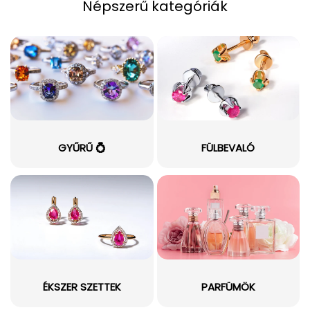
Népszerű kategóriák
GYŰRŰ 💍
FÜLBEVALÓ
ÉKSZER SZETTEK
PARFÜMÖK