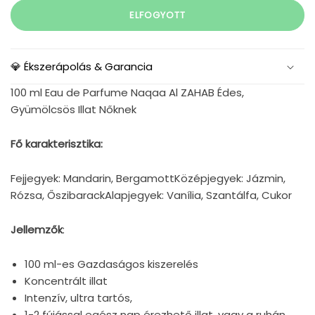
ELFOGYOTT
💎 Ékszerápolás & Garancia
100 ml Eau de Parfume Naqaa Al ZAHAB Édes,
Gyümölcsös Illat Nőknek
Fő karakterisztika:
Fejjegyek: Mandarin, BergamottKözépjegyek: Jázmin,
Rózsa, ŐszibarackAlapjegyek: Vanília, Szantálfa, Cukor
Jellemzők
:
100 ml-es Gazdaságos kiszerelés
Koncentrált illat
Intenzív, ultra tartós,
1-2 fújással egész nap érezhető illat, vagy a ruhán,