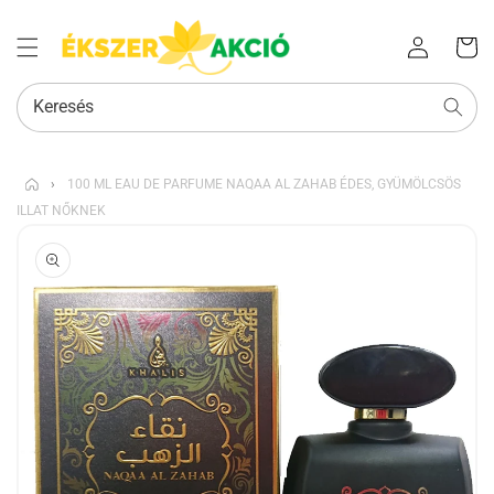
Az Ön
Bejelentkezés
kosara
Keresés
›
100 ML EAU DE PARFUME NAQAA AL ZAHAB ÉDES, GYÜMÖLCSÖS
ILLAT NŐKNEK
KIHAGYÁS, ÉS
UGRÁS A
TERMÉKADATOKRA