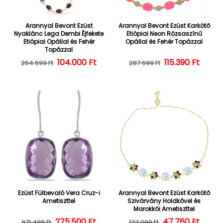
Arannyal Bevont Ezüst
Arannyal Bevont Ezüst Karkötő
Nyaklánc Lega Dembi Éjfekete
Etiópiai Neon Rózsaszínű
Etiópiai Opállal és Fehér
Opállal és Fehér Topázzal
Topázzal
104.000 Ft
Normál ár
Kedvezményes ár
Normál ár
Kedvezményes
115.390 Ft
264.699 Ft
287.699 Ft
Ezüst Fülbevaló Vera Cruz-i
Arannyal Bevont Ezüst Karkötő
Ametiszttel
Szivárvány Holdkővel és
Marokkói Ametiszttel
275.500 Ft
Normál ár
Kedvezményes ár
47.760 Ft
Normál ár
Kedvezményes
971.499 Ft
133.099 Ft