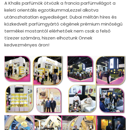
A Khalis parfümök ötvözik a francia parfümvilágot a
keleti orientális egzotikummal,ezzel alkotva
utánozhatatlan egyediséget. Dubai méltán híres és
közkedvelt parfümgyártó cégének prémium minőségű
termékei mostantól elérhetőek nem csak a felső
tízezer számára, hiszen elhoztunk Önnek
kedvezményes áron!