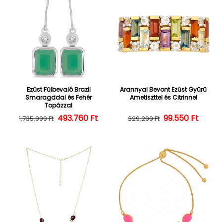
Ezüst Fülbevaló Brazil
Arannyal Bevont Ezüst Gyűrű
Smaragddal és Fehér
Ametiszttel és Citrinnel
Topázzal
493.760 Ft
Normál ár
Kedvezményes ár
Normál ár
Kedvezményes
99.550 Ft
1.735.999 Ft
329.299 Ft