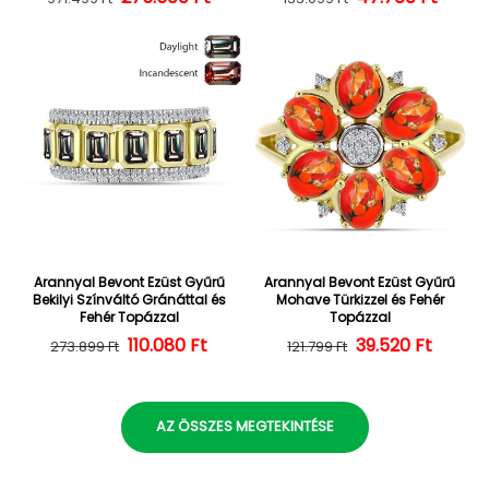
Arannyal Bevont Ezüst Gyűrű
Arannyal Bevont Ezüst Gyűrű
Bekilyi Színváltó Gránáttal és
Mohave Türkizzel és Fehér
Fehér Topázzal
Topázzal
110.080 Ft
Normál ár
Kedvezményes ár
39.520 Ft
Normál ár
Kedvezményes
273.899 Ft
121.799 Ft
AZ ÖSSZES MEGTEKINTÉSE