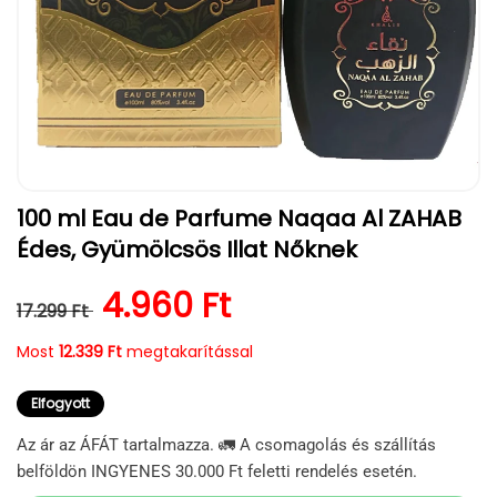
1.
100 ml Eau de Parfume Naqaa Al ZAHAB
médiafájl
megnyitása
Édes, Gyümölcsös Illat Nőknek
a
modális
párbeszédpanelen
Normál ár
Kedvezményes ár
4.960 Ft
17.299 Ft
Most
12.339 Ft
megtakarítással
Elfogyott
Az ár az ÁFÁT tartalmazza. 🚛 A csomagolás és szállítás
belföldön INGYENES 30.000 Ft feletti rendelés esetén.