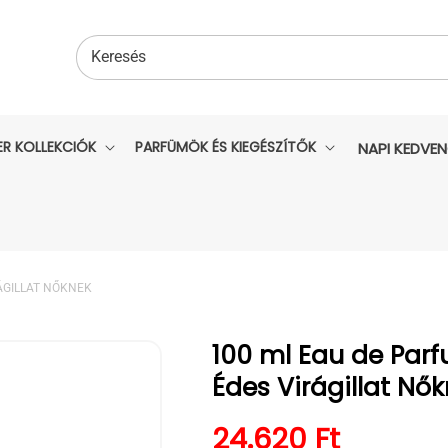
Keresés
ER KOLLEKCIÓK
PARFÜMÖK ÉS KIEGÉSZÍTŐK
NAPI KEDVE
RÁGILLAT NŐKNEK
100 ml Eau de Parf
Édes Virágillat Nő
Normál ár
24.620 Ft