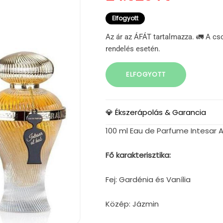
Elfogyott
Az ár az ÁFÁT tartalmazza. 🚛 A cs
rendelés esetén.
ELFOGYOTT
💎 Ékszerápolás & Garancia
100 ml Eau de Parfume Intesar A
Fő karakterisztika:
Fej: Gardénia és Vanília
Közép: Jázmin