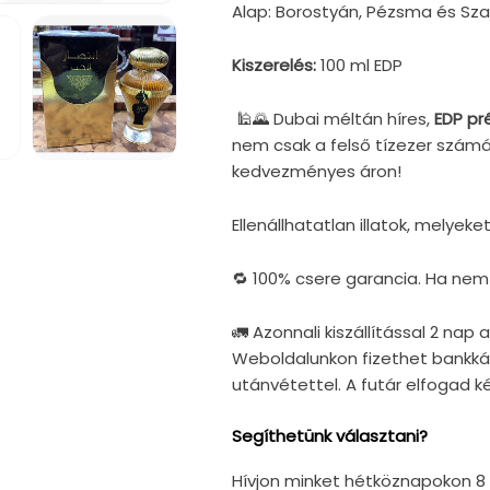
Alap: Borostyán, Pézsma és Sza
Kiszerelés:
100 ml EDP
🕌🌄 Dubai méltán híres,
EDP pr
nem csak a felső tízezer számár
5.
kedvezményes áron!
médiafájl
megnyitása
a
Ellenállhatatlan illatok, melyeke
modális
párbeszédpanelen
🔁 100% csere garancia. Ha nem te
🚛
Azonnali kiszállítással 2 nap 
Weboldalunkon fizethet bankká
utánvétettel. A futár elfogad k
Segíthetünk választani?
Hívjon minket hétköznapokon 8 