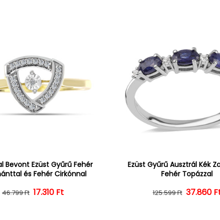
l Bevont Ezüst Gyűrű Fehér
Ezüst Gyűrű Ausztrál Kék Zaf
nttal és Fehér Cirkónnal
Fehér Topázzal
Normál ár
Kedvezményes ár
17.310 Ft
37.860 F
Normál 
Kedvezm
46.799 Ft
125.599 Ft