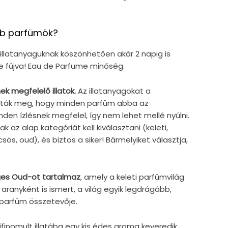
ab parfümök?
illatanyaguknak köszönhetően akár 2 napig is
re fújva! Eau de Parfume minőség.
k megfelelő illatok.
Az illatanyagokat a
ták meg, hogy minden parfüm abba az
den ízlésnek megfelel, így nem lehet mellé nyúlni.
 az alap kategóriát kell kiválasztani (keleti,
sös, oud), és biztos a siker! Bármelyiket választja,
eges Oud-ot tartalmaz
, amely a keleti parfümvilág
 aranyként is ismert, a világ egyik legdrágább,
 parfüm összetevője.
finomult illatába egy kis édes aroma keveredik,