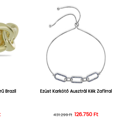
ű Brazil
Ezüst Karkötő Ausztrál Kék Zafírral
ár
ényes ár
t
126.750 Ft
Normál ár
Kedvezményes ár
431.299 Ft