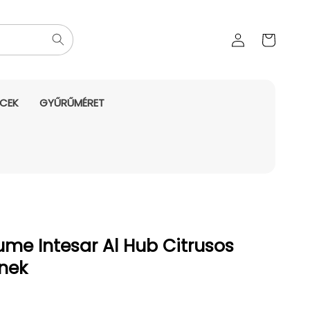
Az Ön
Bejelentkezés
kosara
NCEK
GYŰRŰMÉRET
ume Intesar Al Hub Citrusos
knek