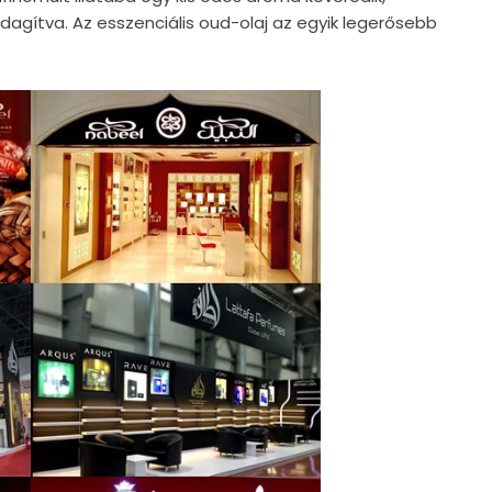
dagítva. Az esszenciális oud-olaj az egyik legerősebb