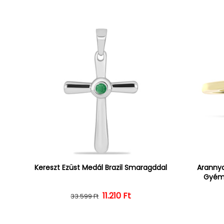
Kereszt Ezüst Medál Brazil Smaragddal
Arannya
Gyémá
Normál ár
Kedvezményes ár
11.210 Ft
33.599 Ft