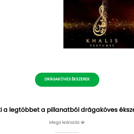
DRÁGAKÖVES ÉKSZEREK
i a legtöbbet a pillanatból drágaköves éksz
Mega leárazás 💎