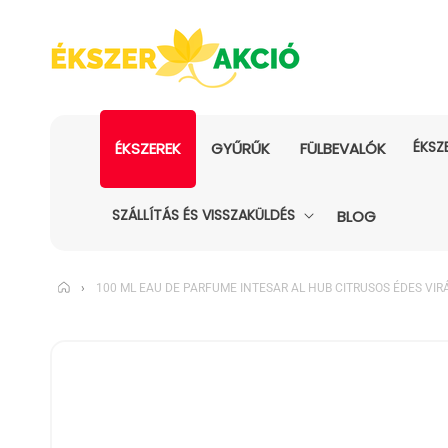
ÉKSZ
ÉKSZEREK
GYŰRŰK
FÜLBEVALÓK
SZÁLLÍTÁS ÉS VISSZAKÜLDÉS
BLOG
›
100 ML EAU DE PARFUME INTESAR AL HUB CITRUSOS ÉDES VI
KIHAGYÁS, ÉS
UGRÁS A
TERMÉKADATOKRA