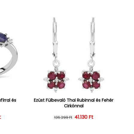
írral és
Ezüst Fülbevaló Thai Rubinnal és Fehér
Cirkónnal
t
ár
ényes ár
Normál ár
Kedvezményes ár
41.130 Ft
136.299 Ft