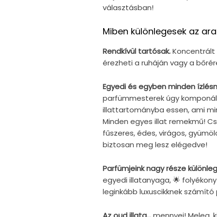
választásban!
Miben különlegesek az ar
Rendkívül tartósak.
Koncentrált 
érezheti a ruháján vagy a bőré
Egyedi és egyben minden ízlésne
parfümmesterek úgy komponál
illattartományba essen, ami min
Minden egyes illat remekmű! Csak
fűszeres, édes, virágos, gyümölc
biztosan meg lesz elégedve!
Parfümjeink nagy része különl
egyedi illatanyaga, 🌟 folyékony
leginkább luxuscikknek számító
Az oud illata...
mennyei! Meleg, ki