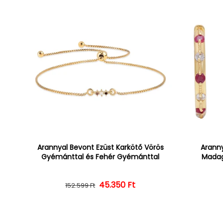
Arannyal Bevont Ezüst Karkötő Vörös
Aranny
Gyémánttal és Fehér Gyémánttal
Madag
45.350 Ft
Normál ár
Kedvezményes ár
152.599 Ft