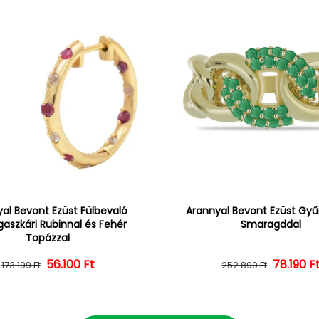
al Bevont Ezüst Fülbevaló
Arannyal Bevont Ezüst Gyűr
aszkári Rubinnal és Fehér
Smaragddal
Topázzal
56.100 Ft
Normál ár
Kedvezményes ár
Normál 
Kedvezm
78.190 F
173.199 Ft
252.899 Ft