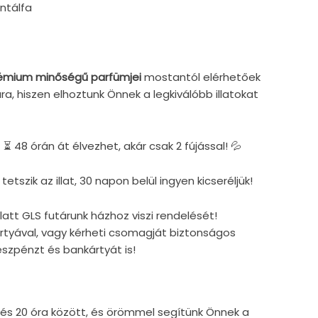
ntálfa
émium minőségű parfümjei
mostantól elérhetőek
a, hiszen elhoztunk Önnek a legkiválóbb illatokat
t ⏳ 48 órán át élvezhet, akár csak 2 fújással! 💦
tszik az illat, 30 napon belül ingyen kicseréljük!
alatt GLS futárunk házhoz viszi rendelését!
rtyával, vagy kérheti csomagját biztonságos
észpénzt és bankártyát is!
és 20 óra között, és örömmel segítünk Önnek a